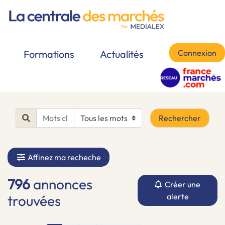
Connexion
Formations
Actualités
Rechercher
Affinez ma recheche
796
annonces
Créer une
alerte
trouvées