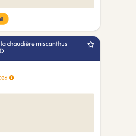
il
la chaudière miscanthus
RD
/2026