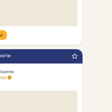
il
oirie
 Essonne
/2026