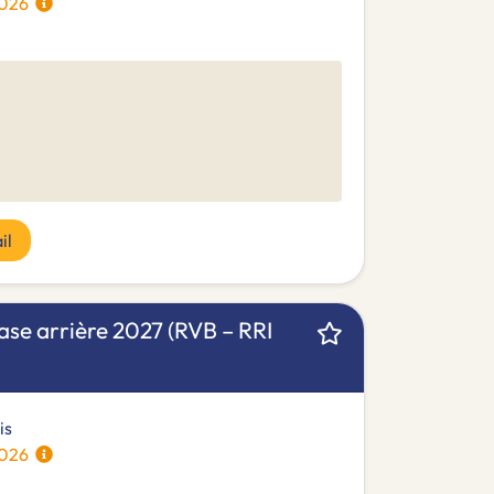
/2026
il
se arrière 2027 (RVB – RRI
is
/2026