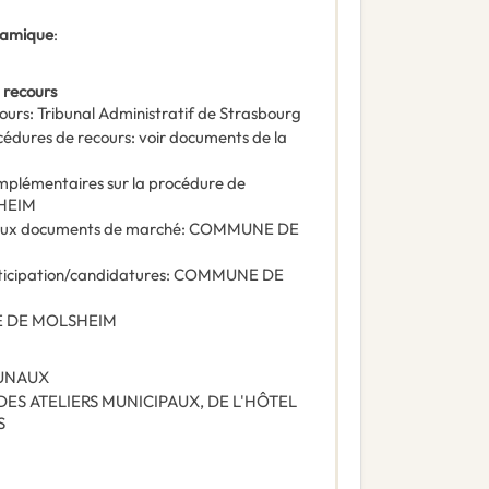
ynamique
:
 recours
ours
:
Tribunal Administratif de Strasbourg
océdures de recours
:
voir documents de la
omplémentaires sur la procédure de
HEIM
e aux documents de marché
:
COMMUNE DE
ticipation/candidatures
:
COMMUNE DE
 DE MOLSHEIM
UNAUX
ES ATELIERS MUNICIPAUX, DE L'HÔTEL
S