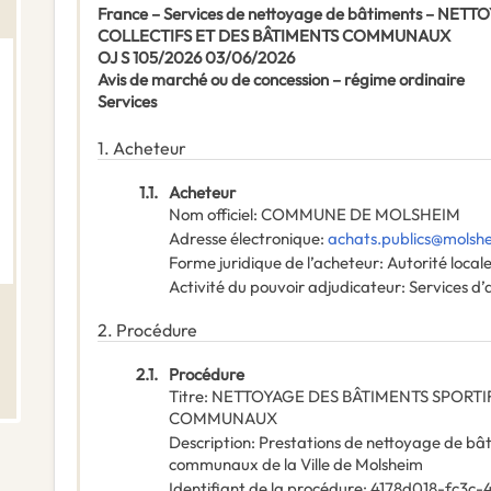
France – Services de nettoyage de bâtiments – NE
COLLECTIFS ET DES BÂTIMENTS COMMUNAUX
OJ S 105/2026 03/06/2026
Avis de marché ou de concession – régime ordinaire
Services
1.
Acheteur
1.1.
Acheteur
Nom officiel
:
COMMUNE DE MOLSHEIM
Adresse électronique
:
achats.publics@molshe
Forme juridique de l’acheteur
:
Autorité local
Activité du pouvoir adjudicateur
:
Services d’
2.
Procédure
2.1.
Procédure
Titre
:
NETTOYAGE DES BÂTIMENTS SPORTIF
COMMUNAUX
Description
:
Prestations de nettoyage de bâti
communaux de la Ville de Molsheim
Identifiant de la procédure
:
4178d018-fc3c-