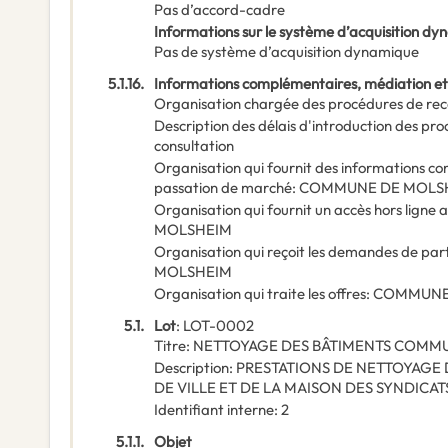
Pas d’accord-cadre
Informations sur le système d’acquisition d
Pas de système d’acquisition dynamique
5.1.16.
Informations complémentaires, médiation et
Organisation chargée des procédures de rec
Description des délais d'introduction des pr
consultation
Organisation qui fournit des informations c
passation de marché
:
COMMUNE DE MOLS
Organisation qui fournit un accès hors lign
MOLSHEIM
Organisation qui reçoit les demandes de par
MOLSHEIM
Organisation qui traite les offres
:
COMMUNE
5.1.
Lot
:
LOT-0002
Titre
:
NETTOYAGE DES BÂTIMENTS COMM
Description
:
PRESTATIONS DE NETTOYAGE D
DE VILLE ET DE LA MAISON DES SYNDICAT
Identifiant interne
:
2
5.1.1.
Objet