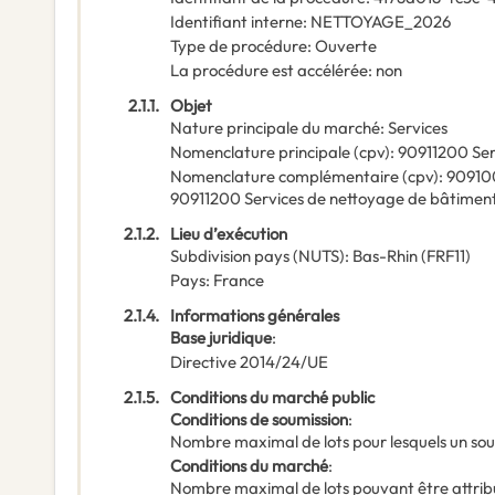
Identifiant interne
:
NETTOYAGE_2026
Type de procédure
:
Ouverte
La procédure est accélérée
:
non
2.1.1.
Objet
Nature principale du marché
:
Services
Nomenclature principale
(
cpv
):
90911200
Ser
Nomenclature complémentaire
(
cpv
):
9091
90911200
Services de nettoyage de bâtimen
2.1.2.
Lieu d’exécution
Subdivision pays (NUTS)
:
Bas-Rhin
(
FRF11
)
Pays
:
France
2.1.4.
Informations générales
Base juridique
:
Directive 2014/24/UE
2.1.5.
Conditions du marché public
Conditions de soumission
:
Nombre maximal de lots pour lesquels un sou
Conditions du marché
:
Nombre maximal de lots pouvant être attribu