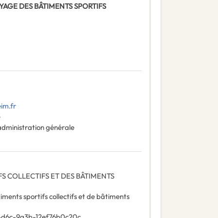
TTOYAGE DES BÂTIMENTS SPORTIFS
im.fr
e
administration générale
S COLLECTIFS ET DES BÂTIMENTS
ments sportifs collectifs et de bâtiments
4d6c-9a3b-12ef76b0c20c