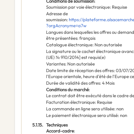
Conditions de soumission
:
Soumission par voie électronique
:
Requise
Adresse de
soumission
:
https://plateforme.alsacemarche
?orgAcronyme=a7w
Langues dans lesquelles les offres ou deman
être présentées
:
français
Catalogue électronique
:
Non autorisée
La signature ou le cachet électronique avanc
(UE) № 910/2014] est requis(e)
Variantes
:
Non autorisée
Date limite de réception des offres
:
03/07/2
l'Europe orientale, heure d'été de l'Europe c
Durée de validité des offres
:
4
Mois
Conditions du marché
:
Le contrat doit être exécuté dans le cadre
Facturation électronique
:
Requise
La commande en ligne sera utilisée
:
non
Le paiement électronique sera utilisé
:
non
5.1.15.
Techniques
Accord-cadre
: