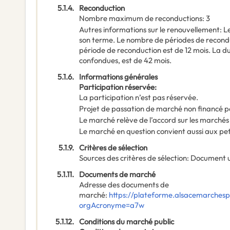
5.1.4.
Reconduction
Nombre maximum de reconductions
:
3
Autres informations sur le renouvellement
:
L
son terme. Le nombre de périodes de recondu
période de reconduction est de 12 mois. La 
confondues, est de 42 mois.
5.1.6.
Informations générales
Participation réservée
:
La participation n’est pas réservée.
Projet de passation de marché non financé p
Le marché relève de l’accord sur les marchés
Le marché en question convient aussi aux pe
5.1.9.
Critères de sélection
Sources des critères de sélection
:
Document u
5.1.11.
Documents de marché
Adresse des documents de
marché
:
https://plateforme.alsacemarchespu
orgAcronyme=a7w
5.1.12.
Conditions du marché public