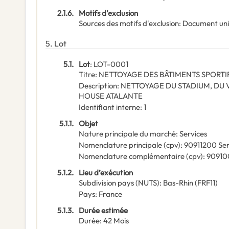
2.1.6.
Motifs d’exclusion
Sources des motifs d'exclusion
:
Document un
5.
Lot
5.1.
Lot
:
LOT-0001
Titre
:
NETTOYAGE DES BÂTIMENTS SPORTI
Description
:
NETTOYAGE DU STADIUM, DU V
HOUSE ATALANTE
Identifiant interne
:
1
5.1.1.
Objet
Nature principale du marché
:
Services
Nomenclature principale
(
cpv
):
90911200
Ser
Nomenclature complémentaire
(
cpv
):
9091
5.1.2.
Lieu d’exécution
Subdivision pays (NUTS)
:
Bas-Rhin
(
FRF11
)
Pays
:
France
5.1.3.
Durée estimée
Durée
:
42
Mois