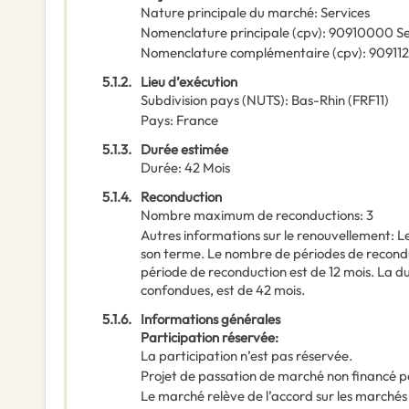
Nature principale du marché
:
Services
Nomenclature principale
(
cpv
):
90910000
Se
Nomenclature complémentaire
(
cpv
):
90911
5.1.2.
Lieu d’exécution
Subdivision pays (NUTS)
:
Bas-Rhin
(
FRF11
)
Pays
:
France
5.1.3.
Durée estimée
Durée
:
42
Mois
5.1.4.
Reconduction
Nombre maximum de reconductions
:
3
Autres informations sur le renouvellement
:
L
son terme. Le nombre de périodes de recondu
période de reconduction est de 12 mois. La 
confondues, est de 42 mois.
5.1.6.
Informations générales
Participation réservée
:
La participation n’est pas réservée.
Projet de passation de marché non financé p
Le marché relève de l’accord sur les marchés