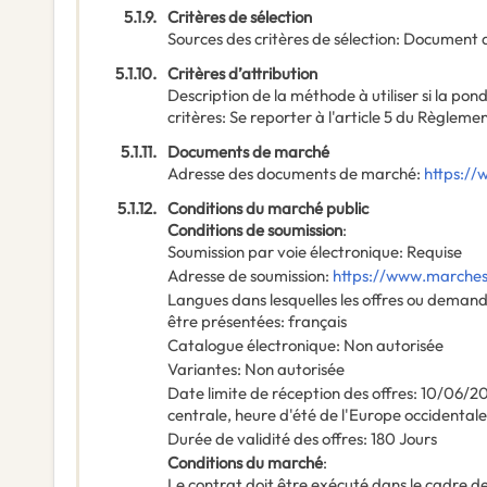
5.1.9.
Critères de sélection
Sources des critères de sélection
:
Document 
5.1.10.
Critères d’attribution
Description de la méthode à utiliser si la po
critères
:
Se reporter à l'article 5 du Règleme
5.1.11.
Documents de marché
Adresse des documents de marché
:
https://
5.1.12.
Conditions du marché public
Conditions de soumission
:
Soumission par voie électronique
:
Requise
Adresse de soumission
:
https://www.marches-
Langues dans lesquelles les offres ou deman
être présentées
:
français
Catalogue électronique
:
Non autorisée
Variantes
:
Non autorisée
Date limite de réception des offres
:
10/06/2
centrale, heure d'été de l'Europe occidentale
Durée de validité des offres
:
180
Jours
Conditions du marché
:
Le contrat doit être exécuté dans le cadre