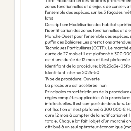
Titre
:
Modélisation des habitats préférentiels
zones fonctionnelles et à enjeux de conserva
l'ensemble des espèces, sur les 3 façades mét
lots)
Description
:
Modélisation des habitats préfé
l’identification des zones fonctionnelles et à
Manche Ouest pour l’ensemble des espèces, su
puffin des Baléares Les prestations attendues
Techniques Particulières (CCTP). Le marché e
durée de 27 mois et il est plafonné à 300 000
est d'une durée de 12 mois et il est plafonnée
Identifiant de la procédure
:
b9b23a3e-03fb
Identifiant interne
:
2025-50
Type de procédure
:
Ouverte
La procédure est accélérée
:
non
Principales caractéristiques de la procédure e
règles complètes applicables à la procédure
intellectuelles. Il est composé de deux lots. L
notification et il est plafonné à 300 000 € H.
dure 12 mois à compter de la notification et 
totale. Chaque lot fait l’objet d’un marché ord
attribué à un seul opérateur économique (mo