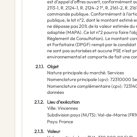
est d’appel d’offres ouvert, conformément aux 
2113-1, R. 2124-1, R. 2124-2 1°, R. 2161-2, R. 21
commande publique. Conformément à l’artic
publique, le lot n°2, dont le montant estimé e
ne dépasse pas 20% de la valeur estimée du 
adaptée (MAPA). Ce lot n°2 pourra faire l’obje
Règlement de Consultation). Le montant cor
et Forfaitaire (DPGF) rempli par le candidat
ne sont pas autorisées et aucune PSE n’est p
environnemental et comporte de fait une con
2.1.1.
Objet
Nature principale du marché
:
Services
Nomenclature principale
(
cpv
):
72310000
Se
Nomenclature complémentaire
(
cpv
):
72314
données
2.1.2.
Lieu d’exécution
Ville
:
Vincennes
Subdivision pays (NUTS)
:
Val-de-Marne
(
FR1
Pays
:
France
2.1.3.
Valeur