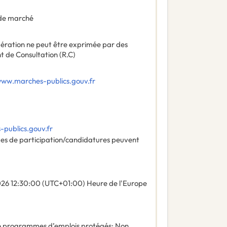
de marché
ndération ne peut être exprimée par des
nt de Consultation (R.C)
www.marches-publics.gouv.fr
publics.gouv.fr
des de participation/candidatures peuvent
026
12:30:00 (UTC+01:00) Heure de l'Europe
 de programmes d’emplois protégés
:
Non