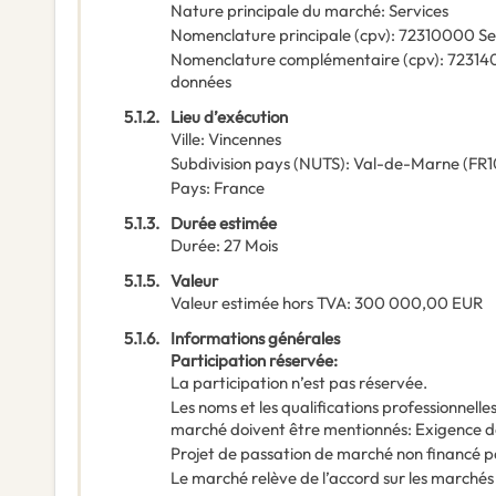
Nature principale du marché
:
Services
Nomenclature principale
(
cpv
):
72310000
Se
Nomenclature complémentaire
(
cpv
):
72314
données
5.1.2.
Lieu d’exécution
Ville
:
Vincennes
Subdivision pays (NUTS)
:
Val-de-Marne
(
FR1
Pays
:
France
5.1.3.
Durée estimée
Durée
:
27
Mois
5.1.5.
Valeur
Valeur estimée hors TVA
:
300 000,00
EUR
5.1.6.
Informations générales
Participation réservée
:
La participation n’est pas réservée.
Les noms et les qualifications professionnell
marché doivent être mentionnés
:
Exigence da
Projet de passation de marché non financé p
Le marché relève de l’accord sur les marchés