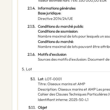
Valeur estimée hors TVA
:
330 000,00
EUR
2.1.4.
Informations générales
Base juridique
:
Directive 2014/24/UE
2.1.5.
Conditions du marché public
Conditions de soumission
:
Nombre maximal de lots pour lesquels un sou
Conditions du marché
:
Nombre maximal de lots pouvant être attribu
2.1.6.
Motifs d’exclusion
Sources des motifs d'exclusion
:
Document de
5.
Lot
5.1.
Lot
:
LOT-0001
Titre
:
Oiseaux marins et AMP
Description
:
Oiseaux marins et AMP Les prest
Cahier des Clauses Techniques Particulières 
Identifiant interne
:
2025-50-L1
5.1.1.
Objet