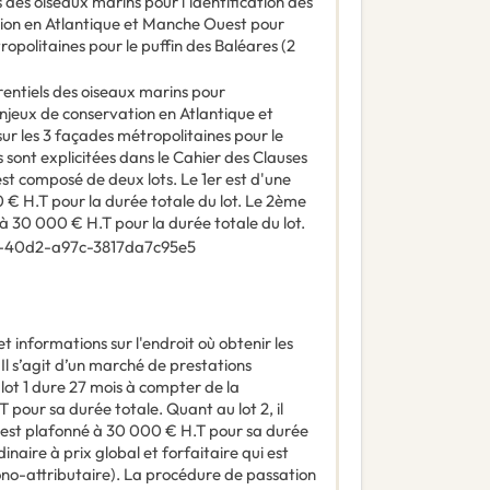
 des oiseaux marins pour l'identification des
tion en Atlantique et Manche Ouest pour
ropolitaines pour le puffin des Baléares (2
rentiels des oiseaux marins pour
 enjeux de conservation en Atlantique et
r les 3 façades métropolitaines pour le
 sont explicitées dans le Cahier des Clauses
st composé de deux lots. Le 1er est d'une
 € H.T pour la durée totale du lot. Le 2ème
 à 30 000 € H.T pour la durée totale du lot.
-40d2-a97c-3817da7c95e5
t informations sur l'endroit où obtenir les
:
Il s’agit d’un marché de prestations
e lot 1 dure 27 mois à compter de la
T pour sa durée totale. Quant au lot 2, il
il est plafonné à 30 000 € H.T pour sa durée
inaire à prix global et forfaitaire qui est
no-attributaire). La procédure de passation