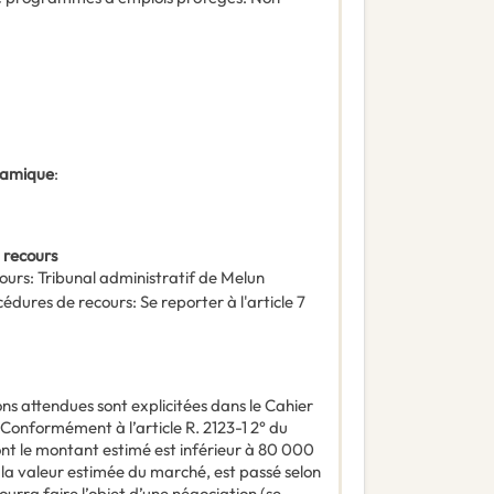
ynamique
:
 recours
ours
:
Tribunal administratif de Melun
océdures de recours
:
Se reporter à l'article 7
ons attendues sont explicitées dans le Cahier
Conformément à l’article R. 2123-1 2° du
nt le montant estimé est inférieur à 80 000
 la valeur estimée du marché, est passé selon
rra faire l’objet d’une négociation (se