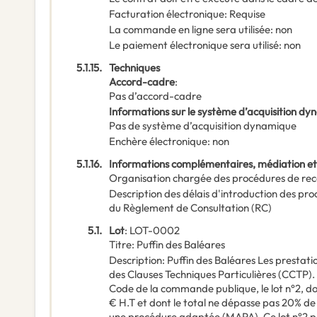
Facturation électronique
:
Requise
La commande en ligne sera utilisée
:
non
Le paiement électronique sera utilisé
:
non
5.1.15.
Techniques
Accord-cadre
:
Pas d’accord-cadre
Informations sur le système d’acquisition d
Pas de système d’acquisition dynamique
Enchère électronique
:
non
5.1.16.
Informations complémentaires, médiation et
Organisation chargée des procédures de rec
Description des délais d'introduction des pr
du Règlement de Consultation (RC)
5.1.
Lot
:
LOT-0002
Titre
:
Puffin des Baléares
Description
:
Puffin des Baléares Les prestati
des Clauses Techniques Particulières (CCTP). 
Code de la commande publique, le lot n°2, do
€ H.T et dont le total ne dépasse pas 20% de
une procédure adaptée (MAPA). Ce lot n°2 pou