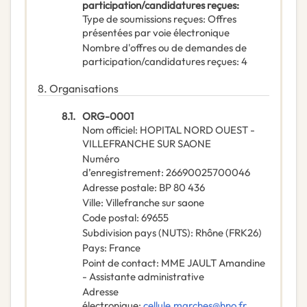
participation/candidatures reçues
:
Type de soumissions reçues
:
Offres
présentées par voie électronique
Nombre d'offres ou de demandes de
participation/candidatures reçues
:
4
8.
Organisations
8.1.
ORG-0001
Nom officiel
:
HOPITAL NORD OUEST -
VILLEFRANCHE SUR SAONE
Numéro
d’enregistrement
:
26690025700046
Adresse postale
:
BP 80 436
Ville
:
Villefranche sur saone
Code postal
:
69655
Subdivision pays (NUTS)
:
Rhône
(
FRK26
)
Pays
:
France
Point de contact
:
MME JAULT Amandine
- Assistante administrative
Adresse
électronique
:
cellule.marches@hno.fr