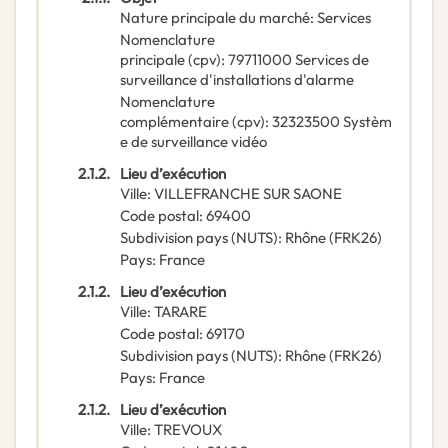
Nature principale du marché
:
Services
Nomenclature
principale
(
cpv
):
79711000
Services de
surveillance d'installations d'alarme
Nomenclature
complémentaire
(
cpv
):
32323500
Systèm
e de surveillance vidéo
2.1.2.
Lieu d’exécution
Ville
:
VILLEFRANCHE SUR SAONE
Code postal
:
69400
Subdivision pays (NUTS)
:
Rhône
(
FRK26
)
Pays
:
France
2.1.2.
Lieu d’exécution
Ville
:
TARARE
Code postal
:
69170
Subdivision pays (NUTS)
:
Rhône
(
FRK26
)
Pays
:
France
2.1.2.
Lieu d’exécution
Ville
:
TREVOUX