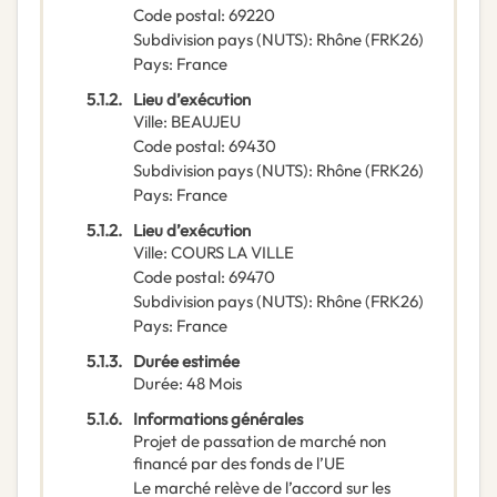
Code postal
:
69220
Subdivision pays (NUTS)
:
Rhône
(
FRK26
)
Pays
:
France
5.1.2.
Lieu d’exécution
Ville
:
BEAUJEU
Code postal
:
69430
Subdivision pays (NUTS)
:
Rhône
(
FRK26
)
Pays
:
France
5.1.2.
Lieu d’exécution
Ville
:
COURS LA VILLE
Code postal
:
69470
Subdivision pays (NUTS)
:
Rhône
(
FRK26
)
Pays
:
France
5.1.3.
Durée estimée
Durée
:
48
Mois
5.1.6.
Informations générales
Projet de passation de marché non
financé par des fonds de l’UE
Le marché relève de l’accord sur les