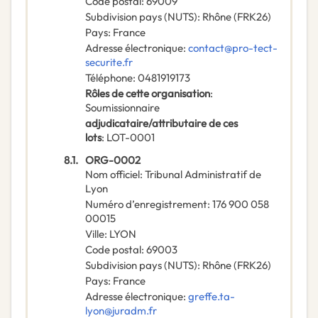
Code postal
:
69009
Subdivision pays (NUTS)
:
Rhône
(
FRK26
)
Pays
:
France
Adresse électronique
:
contact@pro-tect-
securite.fr
Téléphone
:
0481919173
Rôles de cette organisation
:
Soumissionnaire
adjudicataire/attributaire de ces
lots
:
LOT-0001
8.1.
ORG-0002
Nom officiel
:
Tribunal Administratif de
Lyon
Numéro d’enregistrement
:
176 900 058
00015
Ville
:
LYON
Code postal
:
69003
Subdivision pays (NUTS)
:
Rhône
(
FRK26
)
Pays
:
France
Adresse électronique
:
greffe.ta-
lyon@juradm.fr