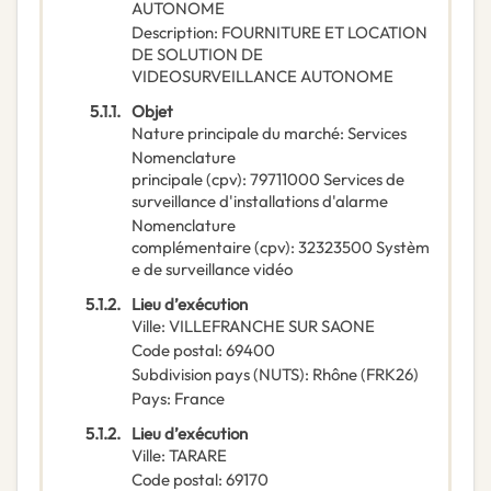
AUTONOME
Description
:
FOURNITURE ET LOCATION
DE SOLUTION DE
VIDEOSURVEILLANCE AUTONOME
5.1.1.
Objet
Nature principale du marché
:
Services
Nomenclature
principale
(
cpv
):
79711000
Services de
surveillance d'installations d'alarme
Nomenclature
complémentaire
(
cpv
):
32323500
Systèm
e de surveillance vidéo
5.1.2.
Lieu d’exécution
Ville
:
VILLEFRANCHE SUR SAONE
Code postal
:
69400
Subdivision pays (NUTS)
:
Rhône
(
FRK26
)
Pays
:
France
5.1.2.
Lieu d’exécution
Ville
:
TARARE
Code postal
:
69170