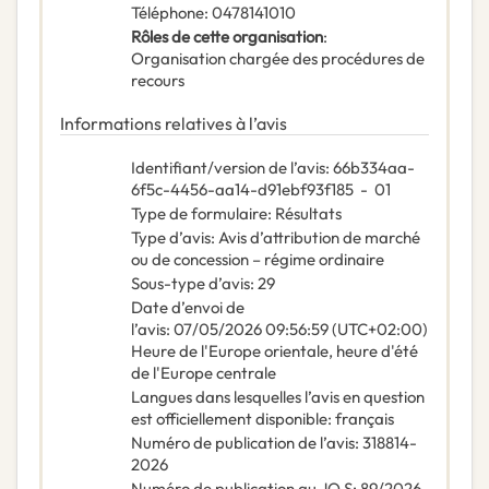
Téléphone
:
0478141010
Rôles de cette organisation
:
Organisation chargée des procédures de
recours
Informations relatives à l’avis
Identifiant/version de l’avis
:
66b334aa-
6f5c-4456-aa14-d91ebf93f185
-
01
Type de formulaire
:
Résultats
Type d’avis
:
Avis d’attribution de marché
ou de concession – régime ordinaire
Sous-type d’avis
:
29
Date d’envoi de
l’avis
:
07/05/2026
09:56:59 (UTC+02:00)
Heure de l'Europe orientale, heure d'été
de l'Europe centrale
Langues dans lesquelles l’avis en question
est officiellement disponible
:
français
Numéro de publication de l’avis
:
318814-
2026
Numéro de publication au JO S
:
89/2026