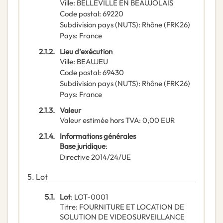
Ville
:
BELLEVILLE EN BEAUJOLAIS
Code postal
:
69220
Subdivision pays (NUTS)
:
Rhône
(
FRK26
)
Pays
:
France
2.1.2.
Lieu d’exécution
Ville
:
BEAUJEU
Code postal
:
69430
Subdivision pays (NUTS)
:
Rhône
(
FRK26
)
Pays
:
France
2.1.3.
Valeur
Valeur estimée hors TVA
:
0,00
EUR
2.1.4.
Informations générales
Base juridique
:
Directive 2014/24/UE
5.
Lot
5.1.
Lot
:
LOT-0001
Titre
:
FOURNITURE ET LOCATION DE
SOLUTION DE VIDEOSURVEILLANCE