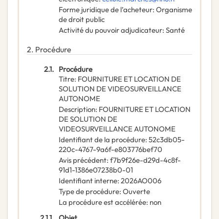
Forme juridique de l’acheteur
:
Organisme
de droit public
Activité du pouvoir adjudicateur
:
Santé
2.
Procédure
2.1.
Procédure
Titre
:
FOURNITURE ET LOCATION DE
SOLUTION DE VIDEOSURVEILLANCE
AUTONOME
Description
:
FOURNITURE ET LOCATION
DE SOLUTION DE
VIDEOSURVEILLANCE AUTONOME
Identifiant de la procédure
:
52c3db05-
220c-4767-9a6f-e803776bef70
Avis précédent
:
f7b9f26e-d29d-4c8f-
91d1-1386e07238b0-01
Identifiant interne
:
2026AO006
Type de procédure
:
Ouverte
La procédure est accélérée
:
non
2.1.1.
Objet