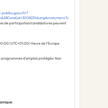
publics.gouv.fr/?
ch&AllCons&id=3008234&orgAcronyme=x7c
des de participation/candidatures peuvent
00:00 (UTC+01:00) Heure de l'Europe
 de programmes d’emplois protégés
:
Non
ynamique
: