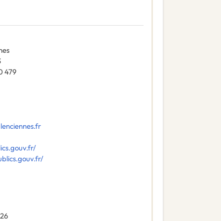
nes
3
0 479
enciennes.fr
cs.gouv.fr/
lics.gouv.fr/
026