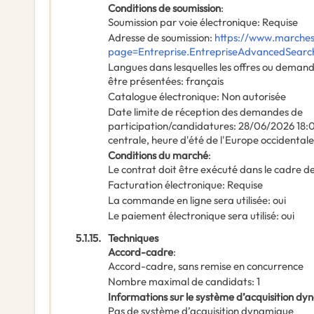
Conditions de soumission
:
Soumission par voie électronique
:
Requise
Adresse de soumission
:
https://www.marches-
page=Entreprise.EntrepriseAdvancedSear
Langues dans lesquelles les offres ou deman
être présentées
:
français
Catalogue électronique
:
Non autorisée
Date limite de réception des demandes de
participation/candidatures
:
28/06/2026
18:
centrale, heure d'été de l'Europe occidentale
Conditions du marché
:
Le contrat doit être exécuté dans le cadre
Facturation électronique
:
Requise
La commande en ligne sera utilisée
:
oui
Le paiement électronique sera utilisé
:
oui
5.1.15.
Techniques
Accord-cadre
:
Accord-cadre, sans remise en concurrence
Nombre maximal de candidats
:
1
Informations sur le système d’acquisition d
Pas de système d’acquisition dynamique