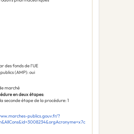
ar des fonds de l’UE
 publics (AMP)
:
oui
de marché
océdure en deux étapes
:
la seconde étape de la procédure
:
1
www.marches-publics.gouv.fr/?
ch&AllCons&id=3008234&orgAcronyme=x7c