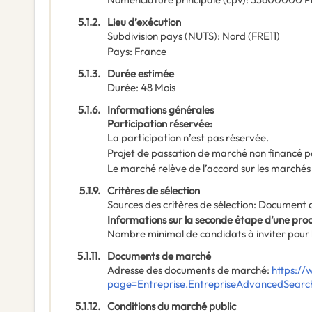
5.1.2.
Lieu d’exécution
Subdivision pays (NUTS)
:
Nord
(
FRE11
)
Pays
:
France
5.1.3.
Durée estimée
Durée
:
48
Mois
5.1.6.
Informations générales
Participation réservée
:
La participation n’est pas réservée.
Projet de passation de marché non financé p
Le marché relève de l’accord sur les marchés
5.1.9.
Critères de sélection
Sources des critères de sélection
:
Document 
Informations sur la seconde étape d’une pr
Nombre minimal de candidats à inviter pour 
5.1.11.
Documents de marché
Adresse des documents de marché
:
https://
page=Entreprise.EntrepriseAdvancedSear
5.1.12.
Conditions du marché public