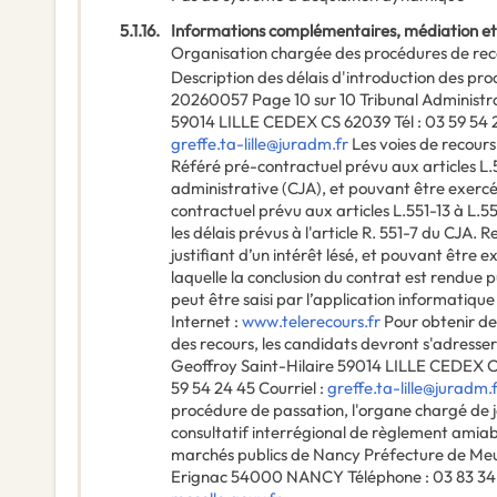
5.1.16.
Informations complémentaires, médiation et
Organisation chargée des procédures de rec
Description des délais d'introduction des pr
20260057 Page 10 sur 10 Tribunal Administrati
59014 LILLE CEDEX CS 62039 Tél : 03 59 54 23
greffe.ta-lille@juradm.fr
Les voies de recours
Référé pré-contractuel prévu aux articles L.5
administrative (CJA), et pouvant être exercé
contractuel prévu aux articles L.551-13 à L.
les délais prévus à l'article R. 551-7 du CJA. R
justifiant d’un intérêt lésé, et pouvant être 
laquelle la conclusion du contrat est rendue p
peut être saisi par l’application informatique 
Internet :
www.telerecours.fr
Pour obtenir des
des recours, les candidats devront s'adresser à
Geoffroy Saint-Hilaire 59014 LILLE CEDEX CS 
59 54 24 45 Courriel :
greffe.ta-lille@juradm.
procédure de passation, l'organe chargé de j
consultatif interrégional de règlement amiable
marchés publics de Nancy Préfecture de Meur
Erignac 54000 NANCY Téléphone : 03 83 34 2