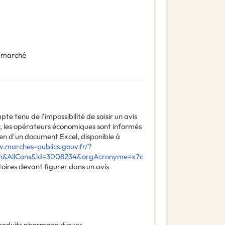
 marché
te tenu de l'impossibilité de saisir un avis
P, les opérateurs économiques sont informés
yen d'un document Excel, disponible à
w.marches-publics.gouv.fr/?
ch&AllCons&id=3008234&orgAcronyme=x7c
toires devant figurer dans un avis
roduits pharmaceutiques