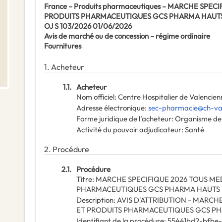
France – Produits pharmaceutiques – MARCHE SPE
PRODUITS PHARMACEUTIQUES GCS PHARMA HAUTS
OJ S 103/2026 01/06/2026
Avis de marché ou de concession – régime ordinaire
Fournitures
1.
Acheteur
1.1.
Acheteur
Nom officiel
:
Centre Hospitalier de Valencien
Adresse électronique
:
sec-pharmacie@ch-val
Forme juridique de l’acheteur
:
Organisme de 
Activité du pouvoir adjudicateur
:
Santé
2.
Procédure
2.1.
Procédure
Titre
:
MARCHE SPECIFIQUE 2026 TOUS ME
PHARMACEUTIQUES GCS PHARMA HAUTS 
Description
:
AVIS D'ATTRIBUTION - MARCH
ET PRODUITS PHARMACEUTIQUES GCS P
Identifiant de la procédure
:
55441bd2-bfbe