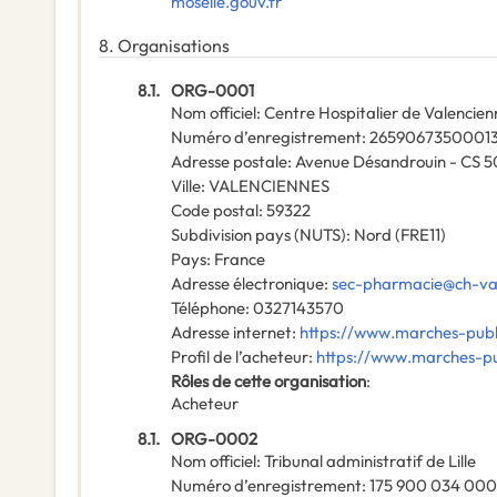
moselle.gouv.fr
8.
Organisations
8.1.
ORG-0001
Nom officiel
:
Centre Hospitalier de Valencien
Numéro d’enregistrement
:
2659067350001
Adresse postale
:
Avenue Désandrouin - CS 5
Ville
:
VALENCIENNES
Code postal
:
59322
Subdivision pays (NUTS)
:
Nord
(
FRE11
)
Pays
:
France
Adresse électronique
:
sec-pharmacie@ch-val
Téléphone
:
0327143570
Adresse internet
:
https://www.marches-publi
Profil de l’acheteur
:
https://www.marches-pub
Rôles de cette organisation
:
Acheteur
8.1.
ORG-0002
Nom officiel
:
Tribunal administratif de Lille
Numéro d’enregistrement
:
175 900 034 00