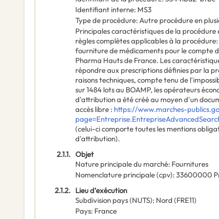
Identifiant interne
:
MS3
Type de procédure
:
Autre procédure en plus
Principales caractéristiques de la procédure e
règles complètes applicables à la procédure
fourniture de médicaments pour le compte 
Pharma Hauts de France. Les caractéristique
répondre aux prescriptions définies par la pr
raisons techniques, compte tenu de l'impossibi
sur 1484 lots au BOAMP, les opérateurs écono
d'attribution a été créé au moyen d'un docum
accès libre :
https://www.marches-publics.go
page=Entreprise.EntrepriseAdvancedSear
(celui-ci comporte toutes les mentions obliga
d'attribution).
2.1.1.
Objet
Nature principale du marché
:
Fournitures
Nomenclature principale
(
cpv
):
33600000
P
2.1.2.
Lieu d’exécution
Subdivision pays (NUTS)
:
Nord
(
FRE11
)
Pays
:
France