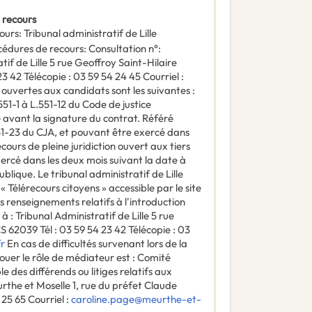
 recours
ours
:
Tribunal administratif de Lille
océdures de recours
:
Consultation n°:
f de Lille 5 rue Geoffroy Saint-Hilaire
 42 Télécopie : 03 59 54 24 45 Courriel :
 ouvertes aux candidats sont les suivantes :
51-1 à L.551-12 du Code de justice
 avant la signature du contrat. Référé
551-23 du CJA, et pouvant être exercé dans
ecours de pleine juridiction ouvert aux tiers
exercé dans les deux mois suivant la date à
ublique. Le tribunal administratif de Lille
« Télérecours citoyens » accessible par le site
 renseignements relatifs à l'introduction
 : Tribunal Administratif de Lille 5 rue
62039 Tél : 03 59 54 23 42 Télécopie : 03
fr
En cas de difficultés survenant lors de la
ouer le rôle de médiateur est : Comité
 des différends ou litiges relatifs aux
the et Moselle 1, rue du préfet Claude
5 65 Courriel :
caroline.page@meurthe-et-