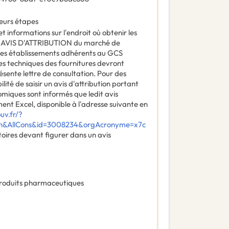
ieurs étapes
t informations sur l'endroit où obtenir les
:
AVIS D'ATTRIBUTION du marché de
des établissements adhérents au GCS
s techniques des fournitures devront
ésente lettre de consultation. Pour des
lité de saisir un avis d'attribution portant
miques sont informés que ledit avis
ent Excel, disponible à l'adresse suivante en
uv.fr/?
ch&AllCons&id=3008234&orgAcronyme=x7c
toires devant figurer dans un avis
roduits pharmaceutiques