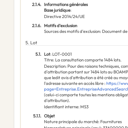
2.1.4.
Informations générales
Base juridique
:
Directive 2014/24/UE
2.1.6.
Motifs d’exclusion
Sources des motifs d'exclusion
:
Document de
5.
Lot
5.1.
Lot
:
LOT-0001
Titre
:
La consultation comporte 1484 lots.
Description
:
Pour des raisons techniques, comp
d'attribution portant sur 1484 lots au BOAM
que ledit avis d'attribution a été créé au mo
l'adresse suivante en accès libre :
https://ww
page=Entreprise.EntrepriseAdvancedSear
(celui-ci comporte toutes les mentions obliga
d'attribution).
Identifiant interne
:
MS3
5.1.1.
Objet
Nature principale du marché
:
Fournitures
Nomenclature principale
(
cpv
):
33600000
P