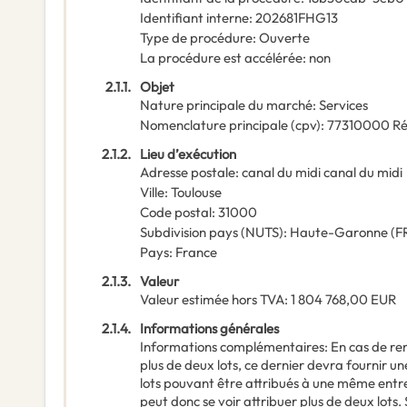
Identifiant interne
:
202681FHG13
Type de procédure
:
Ouverte
La procédure est accélérée
:
non
2.1.1.
Objet
Nature principale du marché
:
Services
Nomenclature principale
(
cpv
):
77310000
Ré
2.1.2.
Lieu d’exécution
Adresse postale
:
canal du midi
canal du midi
Ville
:
Toulouse
Code postal
:
31000
Subdivision pays (NUTS)
:
Haute-Garonne
(
F
Pays
:
France
2.1.3.
Valeur
Valeur estimée hors TVA
:
1 804 768,00
EUR
2.1.4.
Informations générales
Informations complémentaires
:
En cas de re
plus de deux lots, ce dernier devra fournir 
lots pouvant être attribués à une même entre
peut donc se voir attribuer plus de deux lots.