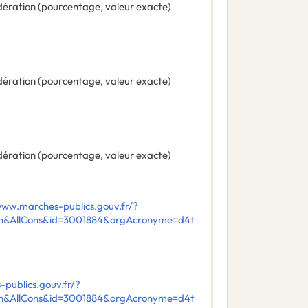
ération (pourcentage, valeur exacte)
ération (pourcentage, valeur exacte)
ération (pourcentage, valeur exacte)
www.marches-publics.gouv.fr/?
ch&AllCons&id=3001884&orgAcronyme=d4t
publics.gouv.fr/?
ch&AllCons&id=3001884&orgAcronyme=d4t