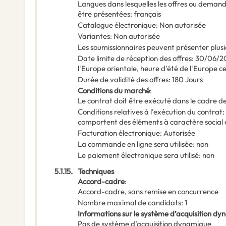
Langues dans lesquelles les offres ou deman
être présentées
:
français
Catalogue électronique
:
Non autorisée
Variantes
:
Non autorisée
Les soumissionnaires peuvent présenter plusi
Date limite de réception des offres
:
30/06/2
l'Europe orientale, heure d'été de l'Europe c
Durée de validité des offres
:
180
Jours
Conditions du marché
:
Le contrat doit être exécuté dans le cadre
Conditions relatives à l’exécution du contrat
:
comportent des éléments à caractère social
Facturation électronique
:
Autorisée
La commande en ligne sera utilisée
:
non
Le paiement électronique sera utilisé
:
non
5.1.15.
Techniques
Accord-cadre
:
Accord-cadre, sans remise en concurrence
Nombre maximal de candidats
:
1
Informations sur le système d’acquisition d
Pas de système d’acquisition dynamique