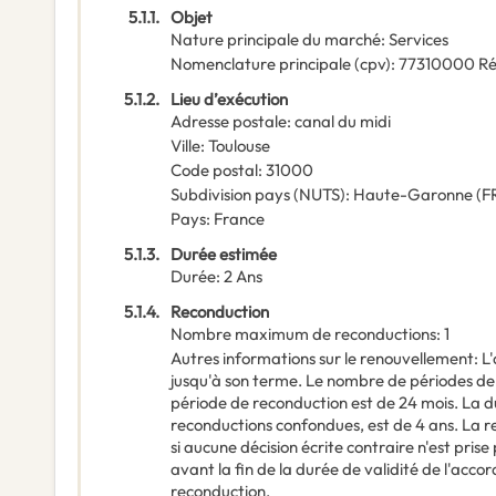
5.1.1.
Objet
Nature principale du marché
:
Services
Nomenclature principale
(
cpv
):
77310000
Ré
5.1.2.
Lieu d’exécution
Adresse postale
:
canal du midi
Ville
:
Toulouse
Code postal
:
31000
Subdivision pays (NUTS)
:
Haute-Garonne
(
F
Pays
:
France
5.1.3.
Durée estimée
Durée
:
2
Ans
5.1.4.
Reconduction
Nombre maximum de reconductions
:
1
Autres informations sur le renouvellement
:
L
jusqu'à son terme. Le nombre de périodes de r
période de reconduction est de 24 mois. La 
reconductions confondues, est de 4 ans. La
si aucune décision écrite contraire n'est pris
avant la fin de la durée de validité de l'accor
reconduction.