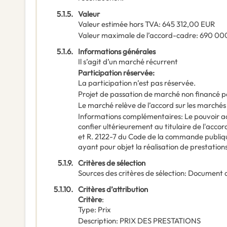
5.1.5.
Valeur
Valeur estimée hors TVA
:
645 312,00
EUR
Valeur maximale de l’accord-cadre
:
690 00
5.1.6.
Informations générales
Il s’agit d’un marché récurrent
Participation réservée
:
La participation n’est pas réservée.
Projet de passation de marché non financé p
Le marché relève de l’accord sur les marchés
Informations complémentaires
:
Le pouvoir ad
confier ultérieurement au titulaire de l'accor
et R. 2122-7 du Code de la commande publiq
ayant pour objet la réalisation de prestations
5.1.9.
Critères de sélection
Sources des critères de sélection
:
Document 
5.1.10.
Critères d’attribution
Critère
:
Type
:
Prix
Description
:
PRIX DES PRESTATIONS