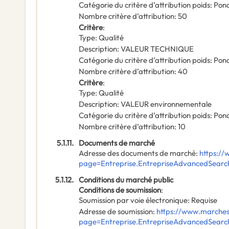
Catégorie du critère d’attribution poids
:
Pond
Nombre critère d’attribution
:
50
Critère
:
Type
:
Qualité
Description
:
VALEUR TECHNIQUE
Catégorie du critère d’attribution poids
:
Pond
Nombre critère d’attribution
:
40
Critère
:
Type
:
Qualité
Description
:
VALEUR environnementale
Catégorie du critère d’attribution poids
:
Pond
Nombre critère d’attribution
:
10
5.1.11.
Documents de marché
Adresse des documents de marché
:
https://
page=Entreprise.EntrepriseAdvancedSear
5.1.12.
Conditions du marché public
Conditions de soumission
:
Soumission par voie électronique
:
Requise
Adresse de soumission
:
https://www.marches-
page=Entreprise.EntrepriseAdvancedSear