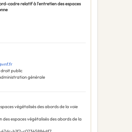
ord-cadre relatif à l'entretien des espaces
onne
vnf.fr
droit public
administration générale
espaces végétalisés des abords de la voie
en des espaces végétalisés des abords de la
-47dc-b1f2-c07345884df7