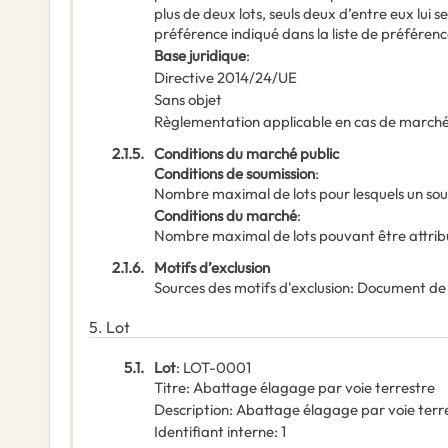
plus de deux lots, seuls deux d’entre eux lui 
préférence indiqué dans la liste de préférenc
Base juridique
:
Directive 2014/24/UE
Sans objet
Règlementation applicable en cas de marché
2.1.5.
Conditions du marché public
Conditions de soumission
:
Nombre maximal de lots pour lesquels un sou
Conditions du marché
:
Nombre maximal de lots pouvant être attribu
2.1.6.
Motifs d’exclusion
Sources des motifs d'exclusion
:
Document de
5.
Lot
5.1.
Lot
:
LOT-0001
Titre
:
Abattage élagage par voie terrestre
Description
:
Abattage élagage par voie terr
Identifiant interne
:
1