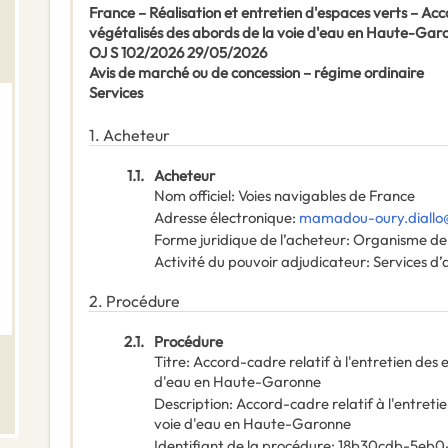
France – Réalisation et entretien d'espaces verts – Acc
végétalisés des abords de la voie d'eau en Haute-Gar
OJ S 102/2026 29/05/2026
Avis de marché ou de concession – régime ordinaire
Services
1.
Acheteur
1.1.
Acheteur
Nom officiel
:
Voies navigables de France
Adresse électronique
:
mamadou-oury.diallo@
Forme juridique de l’acheteur
:
Organisme de 
Activité du pouvoir adjudicateur
:
Services d’
2.
Procédure
2.1.
Procédure
Titre
:
Accord-cadre relatif à l'entretien des 
d'eau en Haute-Garonne
Description
:
Accord-cadre relatif à l'entreti
voie d'eau en Haute-Garonne
Identifiant de la procédure
:
18b30cdb-5eb0