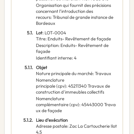
Organisation qui fournit des précisions
concernant l’introduction des
recours
:
Tribunal de grande instance de
Bordeaux
5.1.
Lot
:
LOT-0004
Titre
:
Enduits- Revêtement de façade
Description
:
Enduits- Revêtement de
façade
Identifiant interne
:
4
5.1.1.
Objet
Nature principale du marché
:
Travaux
Nomenclature
principale
(
cpv
):
45211340
Travaux de
construction d'immeubles collectifs
Nomenclature
complémentaire
(
cpv
):
45443000
Trava
ux de façade
5.1.2.
Lieu d’exécution
Adresse postale
:
Zac La Cartoucherie Ilot
4.5