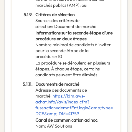
marchés publics (AMP)
:
oui
5.1.9.
Critères de sélection
Sources des critères de
sélection
:
Document de marché
Informations sur la seconde étape d’une
procédure en deux étapes
:
Nombre minimal de candidats à inviter
pour la seconde étape de la
procédure
:
10
La procédure se déroulera en plusieurs
étapes. À chaque étape, certains
candidats peuvent être éliminés
5.1.11.
Documents de marché
Adresse des documents de
marché
:
https://ldm.aws-
achat.info//avis/index.cfm?
fuseaction=dematEnt.login&amp;type=
DCE&amp;IDM=41759
Canal de communication ad hoc
:
Nom
:
AW Solutions