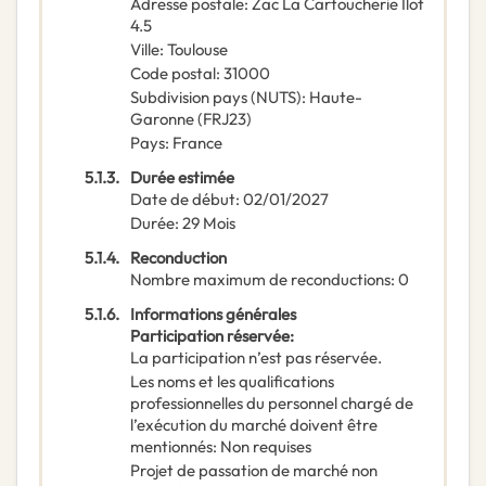
Adresse postale
:
Zac La Cartoucherie Ilot
4.5
Ville
:
Toulouse
Code postal
:
31000
Subdivision pays (NUTS)
:
Haute-
Garonne
(
FRJ23
)
Pays
:
France
5.1.3.
Durée estimée
Date de début
:
02/01/2027
Durée
:
29
Mois
5.1.4.
Reconduction
Nombre maximum de reconductions
:
0
5.1.6.
Informations générales
Participation réservée
:
La participation n’est pas réservée.
Les noms et les qualifications
professionnelles du personnel chargé de
l’exécution du marché doivent être
mentionnés
:
Non requises
Projet de passation de marché non