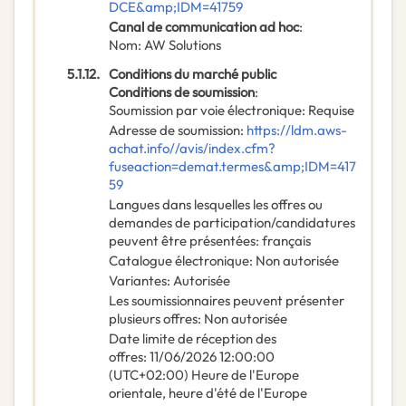
DCE&amp;IDM=41759
Canal de communication ad hoc
:
Nom
:
AW Solutions
5.1.12.
Conditions du marché public
Conditions de soumission
:
Soumission par voie électronique
:
Requise
Adresse de soumission
:
https://ldm.aws-
achat.info//avis/index.cfm?
fuseaction=demat.termes&amp;IDM=417
59
Langues dans lesquelles les offres ou
demandes de participation/candidatures
peuvent être présentées
:
français
Catalogue électronique
:
Non autorisée
Variantes
:
Autorisée
Les soumissionnaires peuvent présenter
plusieurs offres
:
Non autorisée
Date limite de réception des
offres
:
11/06/2026
12:00:00
(UTC+02:00) Heure de l'Europe
orientale, heure d'été de l'Europe