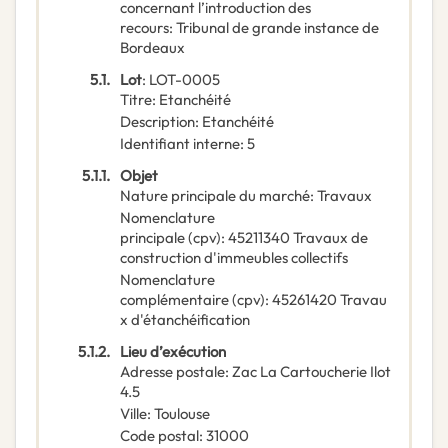
concernant l’introduction des
recours
:
Tribunal de grande instance de
Bordeaux
5.1.
Lot
:
LOT-0005
Titre
:
Etanchéité
Description
:
Etanchéité
Identifiant interne
:
5
5.1.1.
Objet
Nature principale du marché
:
Travaux
Nomenclature
principale
(
cpv
):
45211340
Travaux de
construction d'immeubles collectifs
Nomenclature
complémentaire
(
cpv
):
45261420
Travau
x d'étanchéification
5.1.2.
Lieu d’exécution
Adresse postale
:
Zac La Cartoucherie Ilot
4.5
Ville
:
Toulouse
Code postal
:
31000