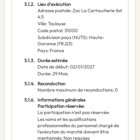
5.1.2.
Lieu d’exécution
Adresse postale
:
Zac La Cartoucherie Ilot
4.5
Ville
:
Toulouse
Code postal
:
31000
Subdivision pays (NUTS)
:
Haute-
Garonne
(
FRJ23
)
Pays
:
France
5.1.3.
Durée estimée
Date de début
:
02/01/2027
Durée
:
29
Mois
5.1.4.
Reconduction
Nombre maximum de reconductions
:
0
5.1.6.
Informations générales
Participation réservée
:
La participation n’est pas réservée.
Les noms et les qualifications
professionnelles du personnel chargé de
l’exécution du marché doivent être
mentionnés
:
Non requises