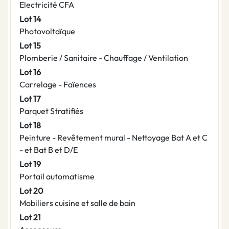
Electricité CFA
Lot 14
Photovoltaïque
Lot 15
Plomberie / Sanitaire - Chauffage / Ventilation
Lot 16
Carrelage - Faïences
Lot 17
Parquet Stratifiés
Lot 18
Peinture - Revêtement mural - Nettoyage Bat A et C
- et Bat B et D/E
Lot 19
Portail automatisme
Lot 20
Mobiliers cuisine et salle de bain
Lot 21