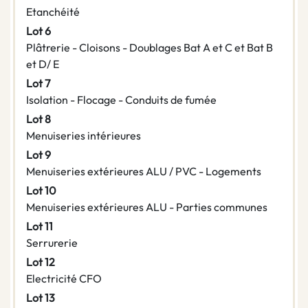
Etanchéité
Lot 6
Plâtrerie - Cloisons - Doublages Bat A et C et Bat B
et D/ E
Lot 7
Isolation - Flocage - Conduits de fumée
Lot 8
Menuiseries intérieures
Lot 9
Menuiseries extérieures ALU / PVC - Logements
Lot 10
Menuiseries extérieures ALU - Parties communes
Lot 11
Serrurerie
Lot 12
Electricité CFO
Lot 13