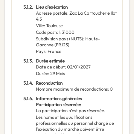
5.1.2.
Lieu d’exécution
Adresse postale
:
Zac La Cartoucherie Ilot
4.5
Ville
:
Toulouse
Code postal
:
31000
Subdivision pays (NUTS)
:
Haute-
Garonne
(
FRJ23
)
Pays
:
France
5.1.3.
Durée estimée
Date de début
:
02/01/2027
Durée
:
29
Mois
5.1.4.
Reconduction
Nombre maximum de reconductions
:
0
5.1.6.
Informations générales
Participation réservée
:
La participation n’est pas réservée.
Les noms et les qualifications
professionnelles du personnel chargé de
l’exécution du marché doivent être