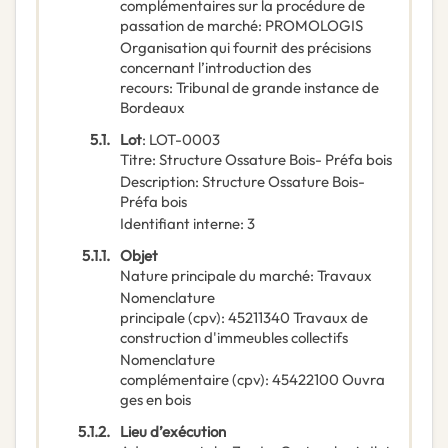
complémentaires sur la procédure de
passation de marché
:
PROMOLOGIS
Organisation qui fournit des précisions
concernant l’introduction des
recours
:
Tribunal de grande instance de
Bordeaux
5.1.
Lot
:
LOT-0003
Titre
:
Structure Ossature Bois- Préfa bois
Description
:
Structure Ossature Bois-
Préfa bois
Identifiant interne
:
3
5.1.1.
Objet
Nature principale du marché
:
Travaux
Nomenclature
principale
(
cpv
):
45211340
Travaux de
construction d'immeubles collectifs
Nomenclature
complémentaire
(
cpv
):
45422100
Ouvra
ges en bois
5.1.2.
Lieu d’exécution