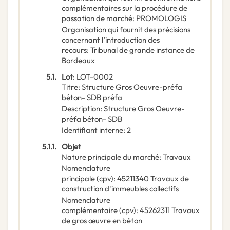
complémentaires sur la procédure de
passation de marché
:
PROMOLOGIS
Organisation qui fournit des précisions
concernant l’introduction des
recours
:
Tribunal de grande instance de
Bordeaux
5.1.
Lot
:
LOT-0002
Titre
:
Structure Gros Oeuvre-préfa
béton- SDB préfa
Description
:
Structure Gros Oeuvre-
préfa béton- SDB
Identifiant interne
:
2
5.1.1.
Objet
Nature principale du marché
:
Travaux
Nomenclature
principale
(
cpv
):
45211340
Travaux de
construction d'immeubles collectifs
Nomenclature
complémentaire
(
cpv
):
45262311
Travaux
de gros œuvre en béton