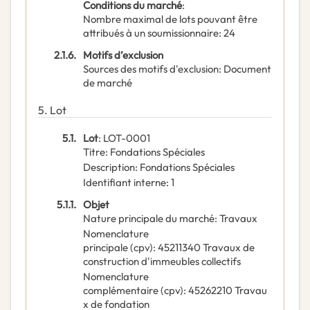
Conditions du marché
:
Nombre maximal de lots pouvant être
attribués à un soumissionnaire
:
24
2.1.6.
Motifs d’exclusion
Sources des motifs d'exclusion
:
Document
de marché
5.
Lot
5.1.
Lot
:
LOT-0001
Titre
:
Fondations Spéciales
Description
:
Fondations Spéciales
Identifiant interne
:
1
5.1.1.
Objet
Nature principale du marché
:
Travaux
Nomenclature
principale
(
cpv
):
45211340
Travaux de
construction d'immeubles collectifs
Nomenclature
complémentaire
(
cpv
):
45262210
Travau
x de fondation