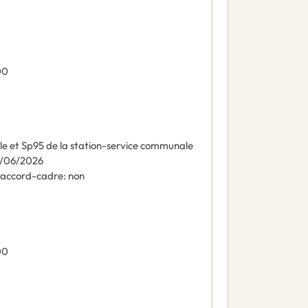
00
e et Sp95 de la station-service communale
/06/2026
n accord-cadre
:
non
00