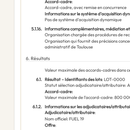
Accord-cadre
:
Accord-cadre, avec remise en concurrence
Informations sur le système d’acquisition d
Pas de système d’acquisition dynamique
5.1.16.
Informations complémentaires, médiation et
Organisation chargée des procédures de rec
Organisation qui fournit des précisions conce
administratif de Toulouse
6.
Résultats
Valeur maximale des accords-cadres dans ce
6.1.
Résultat – Identifiants des lots
:
LOT-0000
Statut sélection adjudicataire/attributaire
:
A
Accord-cadre
:
Valeur maximale de l’accord-cadre
:
800 00
6.1.2.
Informations sur les adjudicataires/attributa
Adjudicataire/attributaire
:
Nom officiel
:
FUEL 19
Offre
: