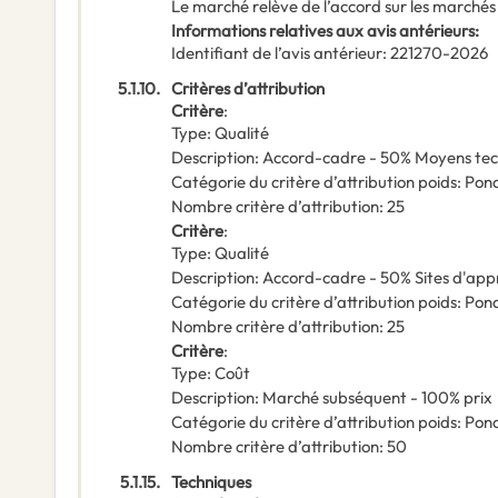
Le marché relève de l’accord sur les marchés
Informations relatives aux avis antérieurs
:
Identifiant de l’avis antérieur
:
221270-2026
5.1.10.
Critères d’attribution
Critère
:
Type
:
Qualité
Description
:
Accord-cadre - 50% Moyens tec
Catégorie du critère d’attribution poids
:
Pond
Nombre critère d’attribution
:
25
Critère
:
Type
:
Qualité
Description
:
Accord-cadre - 50% Sites d'ap
Catégorie du critère d’attribution poids
:
Pond
Nombre critère d’attribution
:
25
Critère
:
Type
:
Coût
Description
:
Marché subséquent - 100% prix
Catégorie du critère d’attribution poids
:
Pond
Nombre critère d’attribution
:
50
5.1.15.
Techniques