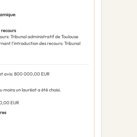
ynamique
:
 recours
ours
:
Tribunal administratif de Toulouse
rnant l’introduction des recours
:
Tribunal
t avis
:
800 000,00
EUR
u moins un lauréat a été choisi.
0,00
EUR
ires