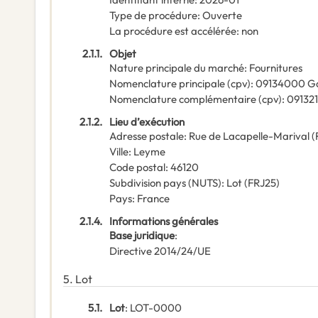
Type de procédure
:
Ouverte
La procédure est accélérée
:
non
2.1.1.
Objet
Nature principale du marché
:
Fournitures
Nomenclature principale
(
cpv
):
09134000
Ga
Nomenclature complémentaire
(
cpv
):
09132
2.1.2.
Lieu d’exécution
Adresse postale
:
Rue de Lacapelle-Marival (
Ville
:
Leyme
Code postal
:
46120
Subdivision pays (NUTS)
:
Lot
(
FRJ25
)
Pays
:
France
2.1.4.
Informations générales
Base juridique
:
Directive 2014/24/UE
5.
Lot
5.1.
Lot
:
LOT-0000