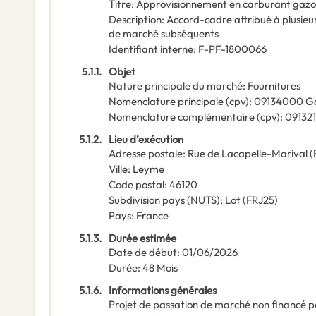
Titre
:
Approvisionnement en carburant gazol
Description
:
Accord-cadre attribué à plusieu
de marché subséquents
Identifiant interne
:
F-PF-1800066
5.1.1.
Objet
Nature principale du marché
:
Fournitures
Nomenclature principale
(
cpv
):
09134000
Ga
Nomenclature complémentaire
(
cpv
):
09132
5.1.2.
Lieu d’exécution
Adresse postale
:
Rue de Lacapelle-Marival (
Ville
:
Leyme
Code postal
:
46120
Subdivision pays (NUTS)
:
Lot
(
FRJ25
)
Pays
:
France
5.1.3.
Durée estimée
Date de début
:
01/06/2026
Durée
:
48
Mois
5.1.6.
Informations générales
Projet de passation de marché non financé p