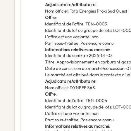
Adjudicataire/attributaire
:
Nom officiel
:
TotalEnergies Proxi Sud Ouest
Offre
:
Identifiant de l’offre
:
TEN-0003
Identifiant du lot ou groupe de lots
:
LOT-00
L’offre est une variante
:
non
Part sous-traitée
:
Pas encore connu
Informations relatives au marché
:
Identifiant du contrat
:
2026-01-03
Titre
:
Approvisionnement en carburant gazol
Date de conclusion du marché/concession
:
01
Le marché est attribué dans le contexte d’u
Adjudicataire/attributaire
:
Nom officiel
:
DYNEFF SAS
Offre
:
Identifiant de l’offre
:
TEN-0004
Identifiant du lot ou groupe de lots
:
LOT-00
L’offre est une variante
:
non
Part sous-traitée
:
Pas encore connu
Informations relatives au marché
: