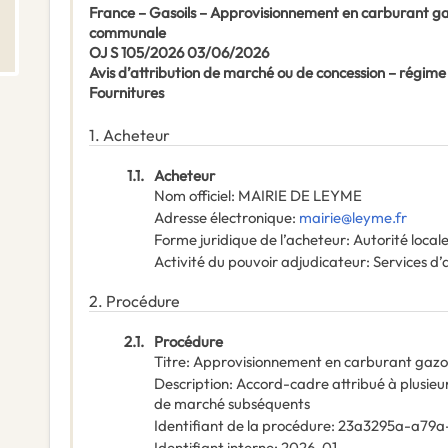
France – Gasoils – Approvisionnement en carburant gaz
communale
OJ S 105/2026 03/06/2026
Avis d’attribution de marché ou de concession – régime
Fournitures
1.
Acheteur
1.1.
Acheteur
Nom officiel
:
MAIRIE DE LEYME
Adresse électronique
:
mairie@leyme.fr
Forme juridique de l’acheteur
:
Autorité local
Activité du pouvoir adjudicateur
:
Services d’
2.
Procédure
2.1.
Procédure
Titre
:
Approvisionnement en carburant gazol
Description
:
Accord-cadre attribué à plusieu
de marché subséquents
Identifiant de la procédure
:
23a3295a-a79a
Identifiant interne
:
2026-01