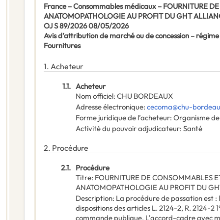
France – Consommables médicaux – FOURNITURE
ANATOMOPATHOLOGIE AU PROFIT DU GHT ALLIAN
OJ S 89/2026 08/05/2026
Avis d’attribution de marché ou de concession – régime
Fournitures
1.
Acheteur
1.1.
Acheteur
Nom officiel
:
CHU BORDEAUX
Adresse électronique
:
cecoma@chu-bordeau
Forme juridique de l’acheteur
:
Organisme de 
Activité du pouvoir adjudicateur
:
Santé
2.
Procédure
2.1.
Procédure
Titre
:
FOURNITURE DE CONSOMMABLES ET
ANATOMOPATHOLOGIE AU PROFIT DU GH
Description
:
La procédure de passation est : l
dispositions des articles L. 2124-2, R. 2124-2 1
commande publique. L'accord-cadre avec ma