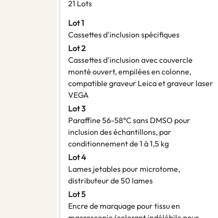
21 Lots
Lot 1
Cassettes d'inclusion spécifiques
Lot 2
Cassettes d'inclusion avec couvercle
monté ouvert, empilées en colonne,
compatible graveur Leica et graveur laser
VEGA
Lot 3
Paraffine 56-58°C sans DMSO pour
inclusion des échantillons, par
conditionnement de 1 à 1,5 kg
Lot 4
Lames jetables pour microtome,
distributeur de 50 lames
Lot 5
Encre de marquage pour tissu en
macroscopie (colorant indélébile pour