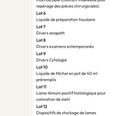
repérage des pièces chirurgicales)
Lot 6
Liquide de préparation tissulaire
Lot 7
Divers anapath
Lot 8
Divers examens extemporanés
Lot 9
Divers Cytologie
Lot 10
Liquide de Michel en pot de 40 ml
préremplis
Lot 11
Lame témoin positif histologique pour
coloration de ziehl
Lot 12
Dispositifs de stockage de lames