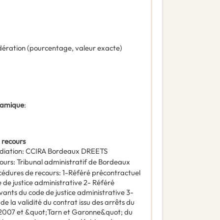
ération (pourcentage, valeur exacte)
ynamique
:
 recours
diation
:
CCIRA Bordeaux DREETS
ours
:
Tribunal administratif de Bordeaux
océdures de recours
:
1-Référé précontractuel
e de justice administrative 2- Référé
ivants du code de justice administrative 3-
e la validité du contrat issu des arrêts du
/2007 et &quot;Tarn et Garonne&quot; du