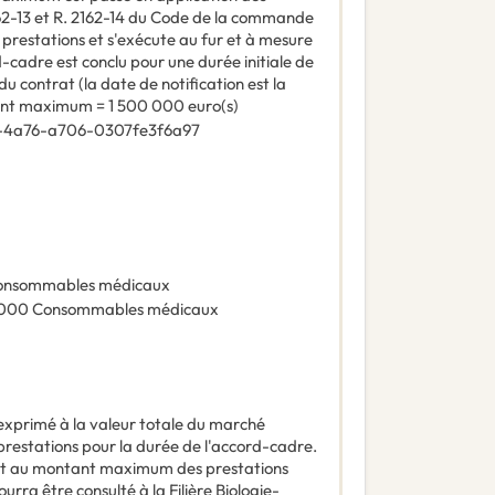
 2162-13 et R. 2162-14 du Code de la commande
es prestations et s'exécute au fur et à mesure
cadre est conclu pour une durée initiale de
u contrat (la date de notification est la
ant maximum = 1 500 000 euro(s)
-4a76-a706-0307fe3f6a97
onsommables médicaux
000
Consommables médicaux
xprimé à la valeur totale du marché
estations pour la durée de l'accord-cadre.
nt au montant maximum des prestations
urra être consulté à la Filière Biologie-