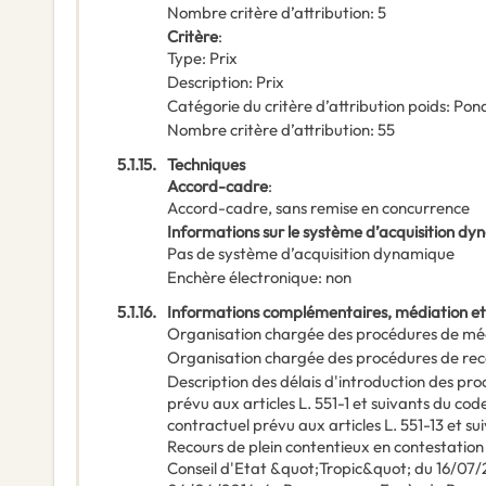
Nombre critère d’attribution
:
5
Critère
:
Type
:
Prix
Description
:
Prix
Catégorie du critère d’attribution poids
:
Pond
Nombre critère d’attribution
:
55
5.1.15.
Techniques
Accord-cadre
:
Accord-cadre, sans remise en concurrence
Informations sur le système d’acquisition d
Pas de système d’acquisition dynamique
Enchère électronique
:
non
5.1.16.
Informations complémentaires, médiation et
Organisation chargée des procédures de mé
Organisation chargée des procédures de rec
Description des délais d'introduction des pr
prévu aux articles L. 551-1 et suivants du cod
contractuel prévu aux articles L. 551-13 et su
Recours de plein contentieux en contestation d
Conseil d'Etat &quot;Tropic&quot; du 16/07