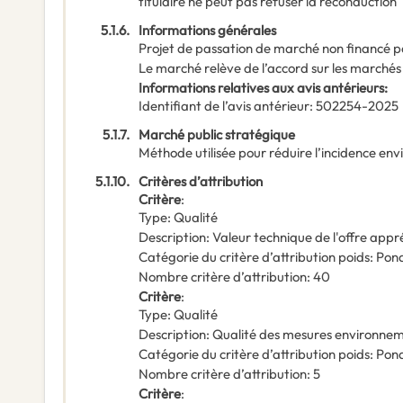
titulaire ne peut pas refuser la reconduction
5.1.6.
Informations générales
Projet de passation de marché non financé p
Le marché relève de l’accord sur les marchés
Informations relatives aux avis antérieurs
:
Identifiant de l’avis antérieur
:
502254-2025
5.1.7.
Marché public stratégique
Méthode utilisée pour réduire l’incidence en
5.1.10.
Critères d’attribution
Critère
:
Type
:
Qualité
Description
:
Valeur technique de l'offre appr
Catégorie du critère d’attribution poids
:
Pond
Nombre critère d’attribution
:
40
Critère
:
Type
:
Qualité
Description
:
Qualité des mesures environne
Catégorie du critère d’attribution poids
:
Pond
Nombre critère d’attribution
:
5
Critère
: