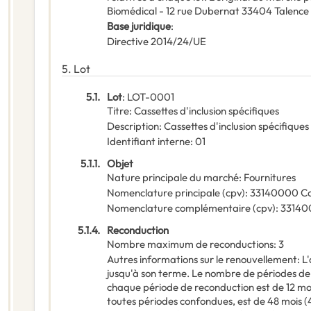
Biomédical - 12 rue Dubernat 33404 Talenc
Base juridique
:
Directive 2014/24/UE
5.
Lot
5.1.
Lot
:
LOT-0001
Titre
:
Cassettes d'inclusion spécifiques
Description
:
Cassettes d'inclusion spécifiques
Identifiant interne
:
01
5.1.1.
Objet
Nature principale du marché
:
Fournitures
Nomenclature principale
(
cpv
):
33140000
C
Nomenclature complémentaire
(
cpv
):
33140
5.1.4.
Reconduction
Nombre maximum de reconductions
:
3
Autres informations sur le renouvellement
:
L
jusqu'à son terme. Le nombre de périodes de 
chaque période de reconduction est de 12 moi
toutes périodes confondues, est de 48 mois (