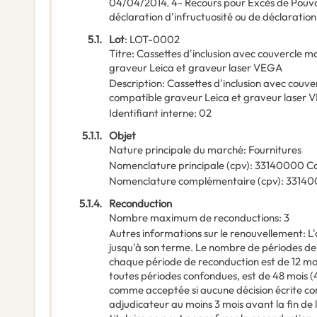
04/04/2014. 4- Recours pour Excès de Pouvoir
déclaration d'infructuosité ou de déclaratio
5.1.
Lot
:
LOT-0002
Titre
:
Cassettes d'inclusion avec couvercle m
graveur Leica et graveur laser VEGA
Description
:
Cassettes d'inclusion avec couve
compatible graveur Leica et graveur laser
Identifiant interne
:
02
5.1.1.
Objet
Nature principale du marché
:
Fournitures
Nomenclature principale
(
cpv
):
33140000
C
Nomenclature complémentaire
(
cpv
):
33140
5.1.4.
Reconduction
Nombre maximum de reconductions
:
3
Autres informations sur le renouvellement
:
L
jusqu'à son terme. Le nombre de périodes de 
chaque période de reconduction est de 12 moi
toutes périodes confondues, est de 48 mois (
comme acceptée si aucune décision écrite cont
adjudicateur au moins 3 mois avant la fin de 