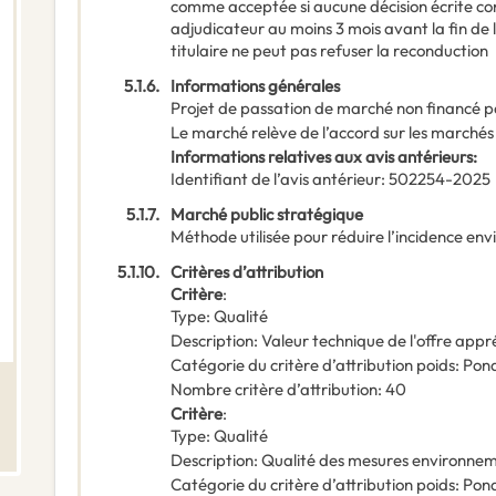
comme acceptée si aucune décision écrite cont
adjudicateur au moins 3 mois avant la fin de 
titulaire ne peut pas refuser la reconduction
5.1.6.
Informations générales
Projet de passation de marché non financé p
Le marché relève de l’accord sur les marchés
Informations relatives aux avis antérieurs
:
Identifiant de l’avis antérieur
:
502254-2025
5.1.7.
Marché public stratégique
Méthode utilisée pour réduire l’incidence en
5.1.10.
Critères d’attribution
Critère
:
Type
:
Qualité
Description
:
Valeur technique de l'offre appr
Catégorie du critère d’attribution poids
:
Pond
Nombre critère d’attribution
:
40
Critère
:
Type
:
Qualité
Description
:
Qualité des mesures environne
Catégorie du critère d’attribution poids
:
Pond