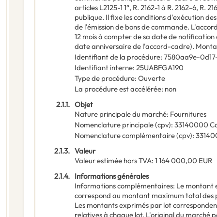
articles L2125-1 1°, R. 2162-1 à R. 2162-6, R.
publique. Il fixe les conditions d'exécution d
de l'émission de bons de commande. L'accord-
12 mois à compter de sa date de notification d
date anniversaire de l'accord-cadre). Mont
Identifiant de la procédure
:
7580aa9e-0d17
Identifiant interne
:
25UABFGA190
Type de procédure
:
Ouverte
La procédure est accélérée
:
non
2.1.1.
Objet
Nature principale du marché
:
Fournitures
Nomenclature principale
(
cpv
):
33140000
C
Nomenclature complémentaire
(
cpv
):
33140
2.1.3.
Valeur
Valeur estimée hors TVA
:
1 164 000,00
EUR
2.1.4.
Informations générales
Informations complémentaires
:
Le montant e
correspond au montant maximum total des pr
Les montants exprimés par lot corresponde
relatives à chaque lot. L'original du marché po