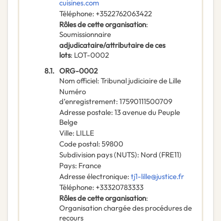
cuisines.com
Téléphone
:
+3522762063422
Rôles de cette organisation
:
Soumissionnaire
adjudicataire/attributaire de ces
lots
:
LOT-0002
8.1.
ORG-0002
Nom officiel
:
Tribunal judiciaire de Lille
Numéro
d’enregistrement
:
17590111500709
Adresse postale
:
13 avenue du Peuple
Belge
Ville
:
LILLE
Code postal
:
59800
Subdivision pays (NUTS)
:
Nord
(
FRE11
)
Pays
:
France
Adresse électronique
:
tj1-lille@justice.fr
Téléphone
:
+33320783333
Rôles de cette organisation
:
Organisation chargée des procédures de
recours