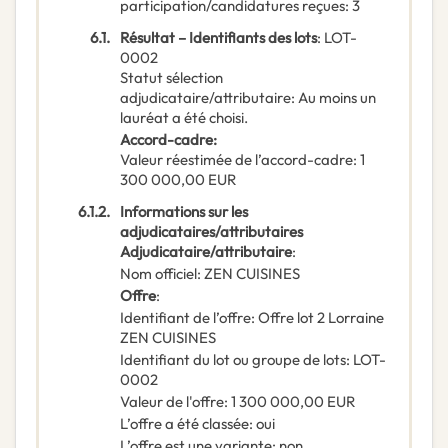
participation/candidatures reçues
:
3
6.1.
Résultat – Identifiants des lots
:
LOT-
0002
Statut sélection
adjudicataire/attributaire
:
Au moins un
lauréat a été choisi.
Accord-cadre
:
Valeur réestimée de l’accord-cadre
:
1
300 000,00
EUR
6.1.2.
Informations sur les
adjudicataires/attributaires
Adjudicataire/attributaire
:
Nom officiel
:
ZEN CUISINES
Offre
:
Identifiant de l’offre
:
Offre lot 2 Lorraine
ZEN CUISINES
Identifiant du lot ou groupe de lots
:
LOT-
0002
Valeur de l'offre
:
1 300 000,00
EUR
L’offre a été classée
:
oui
L’offre est une variante
:
non