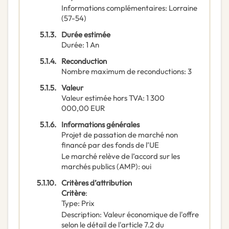
Informations complémentaires
:
Lorraine
(57-54)
5.1.3.
Durée estimée
Durée
:
1
An
5.1.4.
Reconduction
Nombre maximum de reconductions
:
3
5.1.5.
Valeur
Valeur estimée hors TVA
:
1 300
000,00
EUR
5.1.6.
Informations générales
Projet de passation de marché non
financé par des fonds de l’UE
Le marché relève de l’accord sur les
marchés publics (AMP)
:
oui
5.1.10.
Critères d’attribution
Critère
:
Type
:
Prix
Description
:
Valeur économique de l'offre
selon le détail de l'article 7.2 du