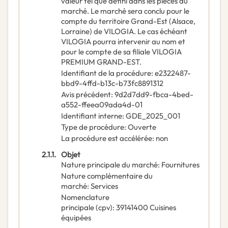
valeur tel que défini dans les pièces du
marché. Le marché sera conclu pour le
compte du territoire Grand-Est (Alsace,
Lorraine) de VILOGIA. Le cas échéant
VILOGIA pourra intervenir au nom et
pour le compte de sa filiale VILOGIA
PREMIUM GRAND-EST.
Identifiant de la procédure
:
e2322487-
bbd9-4ffd-b13c-b73fc8891312
Avis précédent
:
9d2d7dd9-fbca-4bed-
a552-ffeea09ada4d-01
Identifiant interne
:
GDE_2025_001
Type de procédure
:
Ouverte
La procédure est accélérée
:
non
2.1.1.
Objet
Nature principale du marché
:
Fournitures
Nature complémentaire du
marché
:
Services
Nomenclature
principale
(
cpv
):
39141400
Cuisines
équipées