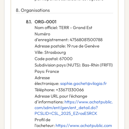
8.
Organisations
8.1.
ORG-0001
Nom officiel
:
TERR - Grand Est
Numéro
d’enregistrement
:
47568081500788
Adresse postale
:
19 rue de Genève
Ville
:
Strasbourg
Code postal
:
67000
Subdivision pays (NUTS)
:
Bas-Rhin
(
FRF11
)
Pays
:
France
Adresse
électronique
:
sophie.gachet@vilogia.fr
Téléphone
:
+33671330066
Adresse URL pour l'échange
d'informations
:
https://www.achatpublic.
com/sdm/ent/gen/ent_detail.do?
PCSLID=CSL_2025_EZrosESRCK
Profil de
l’acheteur
:
https://www.achatpublic.com