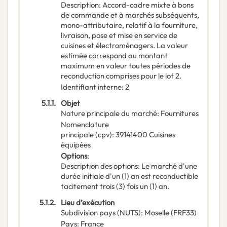
Description
:
Accord-cadre mixte à bons
de commande et à marchés subséquents,
mono-attributaire, relatif à la fourniture,
livraison, pose et mise en service de
cuisines et électroménagers. La valeur
estimée correspond au montant
maximum en valeur toutes périodes de
reconduction comprises pour le lot 2.
Identifiant interne
:
2
5.1.1.
Objet
Nature principale du marché
:
Fournitures
Nomenclature
principale
(
cpv
):
39141400
Cuisines
équipées
Options
:
Description des options
:
Le marché d'une
durée initiale d'un (1) an est reconductible
tacitement trois (3) fois un (1) an.
5.1.2.
Lieu d’exécution
Subdivision pays (NUTS)
:
Moselle
(
FRF33
)
Pays
:
France