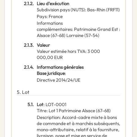
2.1.2.
Lieu d’exécution
Subdivision pays (NUTS)
:
Bas-Rhin
(
FRF11
)
Pays
:
France
Informations
complémentaires
:
Patrimoine Grand Est :
Alsace (67-68) Lorraine (57-54)
2.1.3.
Valeur
Valeur estimée hors TVA
:
3 000
000,00
EUR
2.1.4.
Informations générales
Base juridique
:
Directive 2014/24/UE
5.
Lot
5.1.
Lot
:
LOT-0001
Titre
:
Lot 1 Patrimoine Alsace (67-68)
Description
:
Accord-cadre mixte à bons
de commande et à marchés subséquents,
mono-attributaire, relatif à la fourniture,
livraison, pose et mise en service de