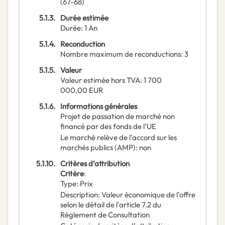
(67-68)
5.1.3.
Durée estimée
Durée
:
1
An
5.1.4.
Reconduction
Nombre maximum de reconductions
:
3
5.1.5.
Valeur
Valeur estimée hors TVA
:
1 700
000,00
EUR
5.1.6.
Informations générales
Projet de passation de marché non
financé par des fonds de l’UE
Le marché relève de l’accord sur les
marchés publics (AMP)
:
non
5.1.10.
Critères d’attribution
Critère
:
Type
:
Prix
Description
:
Valeur économique de l'offre
selon le détail de l'article 7.2 du
Règlement de Consultation