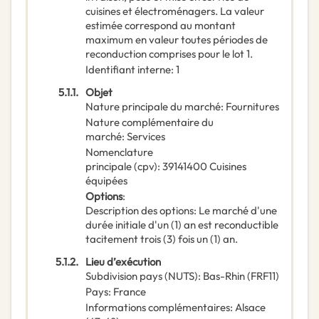
cuisines et électroménagers. La valeur
estimée correspond au montant
maximum en valeur toutes périodes de
reconduction comprises pour le lot 1.
Identifiant interne
:
1
5.1.1.
Objet
Nature principale du marché
:
Fournitures
Nature complémentaire du
marché
:
Services
Nomenclature
principale
(
cpv
):
39141400
Cuisines
équipées
Options
:
Description des options
:
Le marché d'une
durée initiale d'un (1) an est reconductible
tacitement trois (3) fois un (1) an.
5.1.2.
Lieu d’exécution
Subdivision pays (NUTS)
:
Bas-Rhin
(
FRF11
)
Pays
:
France
Informations complémentaires
:
Alsace