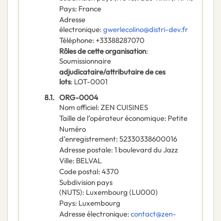
Pays
:
France
Adresse
électronique
:
gwerlecolino@distri-dev.fr
Téléphone
:
+33388287070
Rôles de cette organisation
:
Soumissionnaire
adjudicataire/attributaire de ces
lots
:
LOT-0001
8.1.
ORG-0004
Nom officiel
:
ZEN CUISINES
Taille de l’opérateur économique
:
Petite
Numéro
d’enregistrement
:
52330338600016
Adresse postale
:
1 boulevard du Jazz
Ville
:
BELVAL
Code postal
:
4370
Subdivision pays
(NUTS)
:
Luxembourg
(
LU000
)
Pays
:
Luxembourg
Adresse électronique
:
contact@zen-