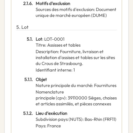
2.1.6.
Motifs d’exclusion
Sources des motifs d'exclusion
:
Document
unique de marché européen (DUME)
5.
Lot
5.1.
Lot
:
LOT-0001
Titre
:
Assisses et tables
Description
:
Fourniture, livraison et
installation d'assises et tables sur les sites
du Crous de Strasbourg.
Identifiant interne
:
1
5.1.1.
Objet
Nature principale du marché
:
Fournitures
Nomenclature
principale
(
cpv
):
39110000
Sièges, chaises
et articles assimilés, et pièces connexes
5.1.2.
Lieu d’exécution
Subdivision pays (NUTS)
:
Bas-Rhin
(
FRF11
)
Pays
:
France