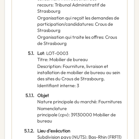
recours
:
Tribunal Administratif de
Strasbourg
Organisation qui reçoit les demandes de
participation/candidatures
:
Crous de
Strasbourg
Organisation qui traite les offres
:
Crous
de Strasbourg
5.1.
Lot
:
LOT-0003
Titre
:
Mobilier de bureau
Description
:
Fourniture, livraison et
installation de mobilier de bureau au sein
des sites du Crous de Strasbourg.
Identifiant interne
:
3
5.1.1.
Objet
Nature principale du marché
:
Fournitures
Nomenclature
principale
(
cpv
):
39130000
Mobilier de
bureau
5.1.2.
Lieu d’exécution
Subdivision pays (NUTS)
:
Bas-Rhin
(
FRF11
)