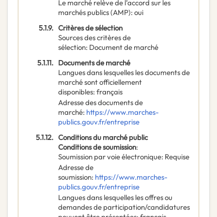
Le marché relève de l’accord sur les
marchés publics (AMP)
:
oui
5.1.9.
Critères de sélection
Sources des critères de
sélection
:
Document de marché
5.1.11.
Documents de marché
Langues dans lesquelles les documents de
marché sont officiellement
disponibles
:
français
Adresse des documents de
marché
:
https://www.marches-
publics.gouv.fr/entreprise
5.1.12.
Conditions du marché public
Conditions de soumission
:
Soumission par voie électronique
:
Requise
Adresse de
soumission
:
https://www.marches-
publics.gouv.fr/entreprise
Langues dans lesquelles les offres ou
demandes de participation/candidatures
peuvent être présentées
:
français