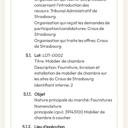
concernant l’introduction des
recours
:
Tribunal Administratif de
Strasbourg
Organisation qui reçoit les demandes de
participation/candidatures
:
Crous de
Strasbourg
Organisation qui traite les offres
:
Crous
de Strasbourg
5.1.
Lot
:
LOT-0002
Titre
:
Mobilier de chambre
Description
:
Fourniture, livraison et
installation de mobilier de chambre sur
les sites du Crous de Strasbourg
Identifiant interne
:
2
5.1.1.
Objet
Nature principale du marché
:
Fournitures
Nomenclature
principale
(
cpv
):
39143100
Mobilier de
chambre à coucher
5.1.2.
Lieu d’exécution