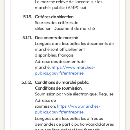
Le marché relève de l’accord sur les
marchés publics (AMP)
:
oui
5.1.9.
Critères de sélection
Sources des critères de
sélection
:
Document de marché
5.1.11.
Documents de marché
Langues dans lesquelles les documents de
marché sont officiellement
disponibles
:
français
Adresse des documents de
marché
:
https://www.marches-
publics.gouv.fr/entreprise
5.1.12.
Conditions du marché public
Conditions de soumission
:
Soumission par voie électronique
:
Requise
Adresse de
soumission
:
https://www.marches-
publics.gouv.fr/entreprise
Langues dans lesquelles les offres ou
demandes de participation/candidatures
peuvent être présentées
:
français