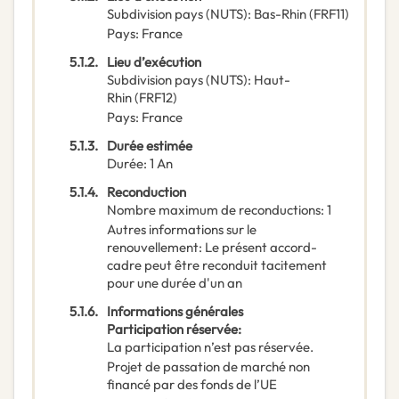
Subdivision pays (NUTS)
:
Bas-Rhin
(
FRF11
)
Pays
:
France
5.1.2.
Lieu d’exécution
Subdivision pays (NUTS)
:
Haut-
Rhin
(
FRF12
)
Pays
:
France
5.1.3.
Durée estimée
Durée
:
1
An
5.1.4.
Reconduction
Nombre maximum de reconductions
:
1
Autres informations sur le
renouvellement
:
Le présent accord-
cadre peut être reconduit tacitement
pour une durée d'un an
5.1.6.
Informations générales
Participation réservée
:
La participation n’est pas réservée.
Projet de passation de marché non
financé par des fonds de l’UE