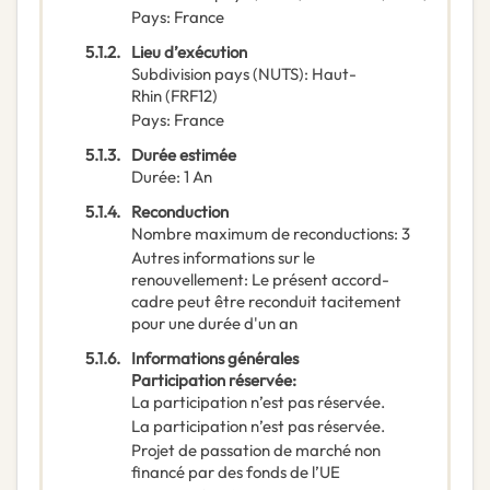
Pays
:
France
5.1.2.
Lieu d’exécution
Subdivision pays (NUTS)
:
Haut-
Rhin
(
FRF12
)
Pays
:
France
5.1.3.
Durée estimée
Durée
:
1
An
5.1.4.
Reconduction
Nombre maximum de reconductions
:
3
Autres informations sur le
renouvellement
:
Le présent accord-
cadre peut être reconduit tacitement
pour une durée d'un an
5.1.6.
Informations générales
Participation réservée
:
La participation n’est pas réservée.
La participation n’est pas réservée.
Projet de passation de marché non
financé par des fonds de l’UE