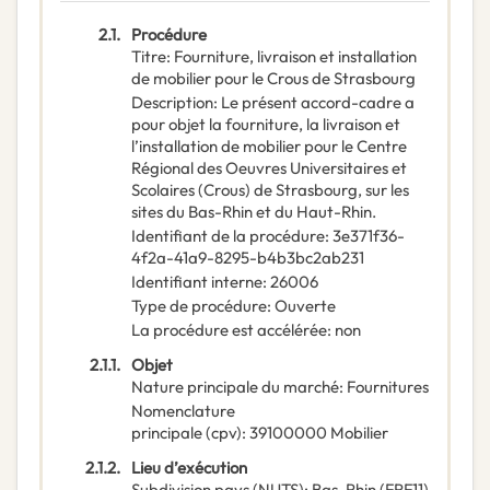
2.1.
Procédure
Titre
:
Fourniture, livraison et installation
de mobilier pour le Crous de Strasbourg
Description
:
Le présent accord-cadre a
pour objet la fourniture, la livraison et
l’installation de mobilier pour le Centre
Régional des Oeuvres Universitaires et
Scolaires (Crous) de Strasbourg, sur les
sites du Bas-Rhin et du Haut-Rhin.
Identifiant de la procédure
:
3e371f36-
4f2a-41a9-8295-b4b3bc2ab231
Identifiant interne
:
26006
Type de procédure
:
Ouverte
La procédure est accélérée
:
non
2.1.1.
Objet
Nature principale du marché
:
Fournitures
Nomenclature
principale
(
cpv
):
39100000
Mobilier
2.1.2.
Lieu d’exécution
Subdivision pays (NUTS)
:
Bas-Rhin
(
FRF11
)