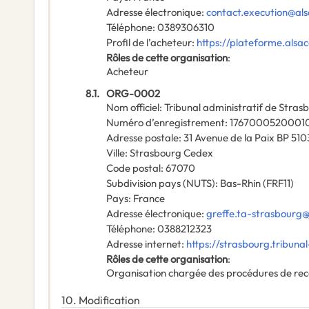
Adresse électronique
:
contact.execution@als
Téléphone
:
0389306310
Profil de l’acheteur
:
https://plateforme.alsa
Rôles de cette organisation
:
Acheteur
8.1.
ORG-0002
Nom officiel
:
Tribunal administratif de Stras
Numéro d’enregistrement
:
1767000520001
Adresse postale
:
31 Avenue de la Paix BP 510
Ville
:
Strasbourg Cedex
Code postal
:
67070
Subdivision pays (NUTS)
:
Bas-Rhin
(
FRF11
)
Pays
:
France
Adresse électronique
:
greffe.ta-strasbourg
Téléphone
:
0388212323
Adresse internet
:
https://strasbourg.tribunal
Rôles de cette organisation
:
Organisation chargée des procédures de rec
10.
Modification