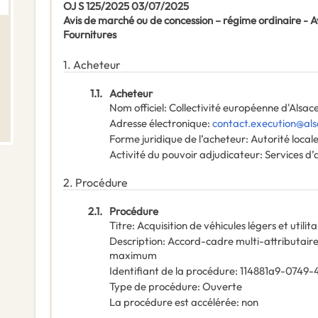
OJ S 125/2025 03/07/2025
Avis de marché ou de concession – régime ordinaire -
Fournitures
1.
Acheteur
1.1.
Acheteur
Nom officiel
:
Collectivité européenne d'Alsac
Adresse électronique
:
contact.execution@als
Forme juridique de l’acheteur
:
Autorité local
Activité du pouvoir adjudicateur
:
Services d’
2.
Procédure
2.1.
Procédure
Titre
:
Acquisition de véhicules légers et utilit
Description
:
Accord-cadre multi-attributair
maximum
Identifiant de la procédure
:
114881a9-0749-
Type de procédure
:
Ouverte
La procédure est accélérée
:
non