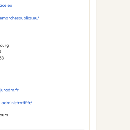
ace.eu
cemarchespublics.eu/
bourg
0
38
@juradm.fr
-administratif.fr/
ours