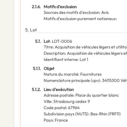
2.1.6.
Motifs d’exclusion
Sources des motifs d'exclusion
:
Avis
Motifs d’exclusion purement nationaux
:
5.
Lot
5.1.
Lot
:
LOT-0006
Titre
:
Acquisition de véhicules légers et utilit
Description
:
Acquisition de véhicules légers et
Identifiant interne
:
Lot 1
5.1.1.
Objet
Nature du marché
:
Fournitures
Nomenclature principale
(
cpv
):
34115300
Véh
5.1.2.
Lieu d’exécution
Adresse postale
:
Place du quartier blanc
Ville
:
Strasbourg cedex 9
Code postal
:
67964
Subdivision pays (NUTS)
:
Bas-Rhin
(
FRF11
)
Pays
:
France