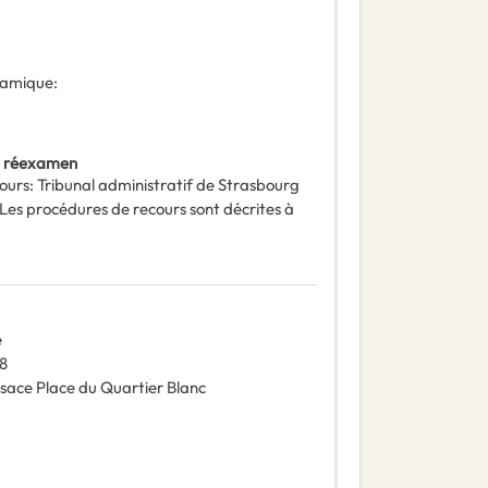
ynamique
:
t réexamen
ours
:
Tribunal administratif de Strasbourg
Les procédures de recours sont décrites à
e
8
lsace Place du Quartier Blanc