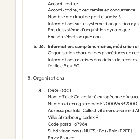
Accord-cadre
:
Accord-cadre, avec remise en concurrence
Nombre maximal de participants
:
5
Informations sur le système d’acquisition d
Pas de système d’acquisition dynamique
Enchère électronique
:
non
5.1.16.
Informations complémentaires, médiation e
Organisation chargée des procédures de rec
Informations relatives aux délais de recours
:
l'article 9 du RC.
8.
Organisations
8.1.
ORG-0001
Nom officiel
:
Collectivité européenne d'Alsac
Numéro d’enregistrement
:
2000943320001
Adresse postale
:
Collectivité européenne d'A
Ville
:
Strasbourg cedex 9
Code postal
:
67964
Subdivision pays (NUTS)
:
Bas-Rhin
(
FRF11
)
Pays
:
France