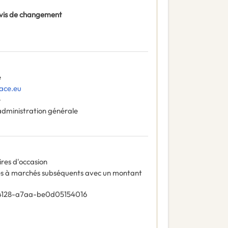
 Avis de changement
e
ace.eu
e
administration générale
aires d'occasion
es à marchés subséquents avec un montant
4128-a7aa-be0d05154016