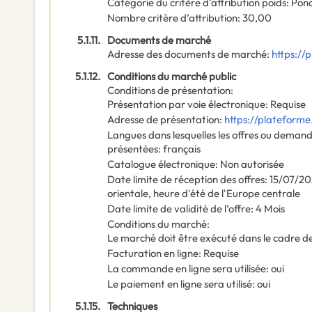
Catégorie du critère d’attribution poids
:
Pond
Nombre critère d’attribution
:
30,00
5.1.11.
Documents de marché
Adresse des documents de marché
:
https://
5.1.12.
Conditions du marché public
Conditions de présentation
:
Présentation par voie électronique
:
Requise
Adresse de présentation
:
https://plateforme
Langues dans lesquelles les offres ou demand
présentées
:
français
Catalogue électronique
:
Non autorisée
Date limite de réception des offres
:
15/07/20
orientale, heure d'été de l'Europe centrale
Date limite de validité de l’offre
:
4
Mois
Conditions du marché
:
Le marché doit être exécuté dans le cadre 
Facturation en ligne
:
Requise
La commande en ligne sera utilisée
:
oui
Le paiement en ligne sera utilisé
:
oui
5.1.15.
Techniques