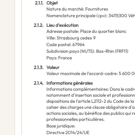
2.1.1.
Objet
Nature du marché
:
Fournitures
Nomenclature principale
(
cpv
):
34115300
Véh
2.1.2.
Lieu d’exécution
Adresse postale
:
Place du quartier blanc
Ville
:
Strasbourg cedex 9
Code postal
:
67964
Subdivision pays (NUTS)
:
Bas-Rhin
(
FRF11
)
Pays
:
France
2.1.3.
Valeur
Valeur maximale de l’accord-cadre
:
5 600 
2.1.4.
Informations générales
Informations complémentaires
:
Dans le cadr
notamment d'insertion sociale et professionne
dispositions de l'article L2112-2 du Code de 
cahier des charges une clause obligatoire d'ac
actions sociales, au bénéfice des publics qui r
professionnelles particulières.
Base juridique
:
Directive 2014/24/UE