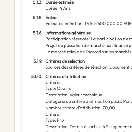
5.1.3.
Durée estimée
Durée
:
4
Ans
5.1.5.
Valeur
Valeur estimée hors TVA
:
5 600 000,00
EUR
5.1.6.
Informations générales
Participation réservée
:
La participation n’es
Projet de passation de marché non financé p
Le marché relève de l’accord sur les marchés
5.1.9.
Critères de sélection
Sources des critères de sélection
:
Document 
5.1.10.
Critères d’attribution
Critère
:
Type
:
Qualité
Description
:
Valeur technique
Catégorie du critère d’attribution poids
:
Pond
Nombre critère d’attribution
:
70,00
Critère
:
Type
:
Prix
Description
:
Détails à l'article 6.2 Jugement 