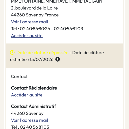
MME·FONTAINE, MME·HAVET, MME·TAUGAIN
2,·boulevard de la Loire
44260 Savenay France
Voir l'adresse mail
Tel : 02·40·86·80·26 - 02·40·56·81·03
Accéder au site
Date de clôture dépassée
- Date de clôture
estimée : 15/07/2026
Contact
Contact Récipiendaire
Accéder au site
Contact Administratif
44260 Savenay
Voir l'adresse mail
Tel : 02·40·56·81·03