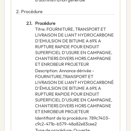
2.
Procédure
2.1.
Procédure
Titre
:
FOURNITURE, TRANSPORT ET
LIVRAISON DE LIANT HYDROCARBONE
D'EMULSION DE BITUME A 69% A
RUPTURE RAPIDE POUR ENDUIT
SUPERFICIEL D'USURE EN CAMPAGNE,
CHANTIERS DIVERS HORS CAMPAGNE
ET ENROBEUR PROJETEUR
Description
:
Annonce dérivée -
FOURNITURE,TRANSPORT ET
LIVRAISON DE LIANT HYDROCARBONÉ
D'ÉMULSION DE BITUME A 69% A
RUPTURE RAPIDE POUR ENDUIT
SUPERFICIEL D'USURE EN CAMPAGNE,
CHANTIERS DIVERS HORS CAMPAGNE
ET ENROBEUR PROJETEUR
Identifiant de la procédure
:
789c7403-
c9c2-471b-b579-48a82e83cee2
Type de procédure
:
Ouverte