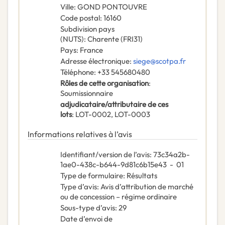
Ville
:
GOND PONTOUVRE
Code postal
:
16160
Subdivision pays
(NUTS)
:
Charente
(
FRI31
)
Pays
:
France
Adresse électronique
:
siege@scotpa.fr
Téléphone
:
+33 545680480
Rôles de cette organisation
:
Soumissionnaire
adjudicataire/attributaire de ces
lots
:
LOT-0002, LOT-0003
Informations relatives à l’avis
Identifiant/version de l’avis
:
73c34a2b-
1ae0-438c-b644-9d81c6b15e43
-
01
Type de formulaire
:
Résultats
Type d’avis
:
Avis d’attribution de marché
ou de concession – régime ordinaire
Sous-type d’avis
:
29
Date d’envoi de