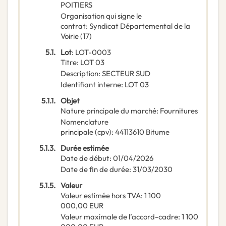
POITIERS
Organisation qui signe le
contrat
:
Syndicat Départemental de la
Voirie (17)
5.1.
Lot
:
LOT-0003
Titre
:
LOT 03
Description
:
SECTEUR SUD
Identifiant interne
:
LOT 03
5.1.1.
Objet
Nature principale du marché
:
Fournitures
Nomenclature
principale
(
cpv
):
44113610
Bitume
5.1.3.
Durée estimée
Date de début
:
01/04/2026
Date de fin de durée
:
31/03/2030
5.1.5.
Valeur
Valeur estimée hors TVA
:
1 100
000,00
EUR
Valeur maximale de l’accord-cadre
:
1 100