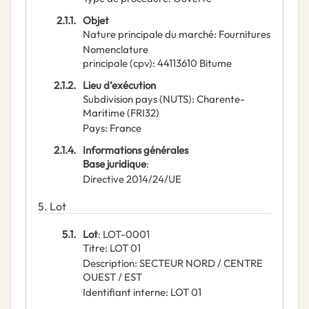
2.1.1.
Objet
Nature principale du marché
:
Fournitures
Nomenclature
principale
(
cpv
):
44113610
Bitume
2.1.2.
Lieu d’exécution
Subdivision pays (NUTS)
:
Charente-
Maritime
(
FRI32
)
Pays
:
France
2.1.4.
Informations générales
Base juridique
:
Directive 2014/24/UE
5.
Lot
5.1.
Lot
:
LOT-0001
Titre
:
LOT 01
Description
:
SECTEUR NORD / CENTRE
OUEST / EST
Identifiant interne
:
LOT 01