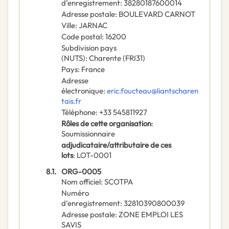
d’enregistrement
:
38280187600014
Adresse postale
:
BOULEVARD CARNOT
Ville
:
JARNAC
Code postal
:
16200
Subdivision pays
(NUTS)
:
Charente
(
FRI31
)
Pays
:
France
Adresse
électronique
:
eric.foucteau@liantscharen
tais.fr
Téléphone
:
+33 545811927
Rôles de cette organisation
:
Soumissionnaire
adjudicataire/attributaire de ces
lots
:
LOT-0001
8.1.
ORG-0005
Nom officiel
:
SCOTPA
Numéro
d’enregistrement
:
32810390800039
Adresse postale
:
ZONE EMPLOI LES
SAVIS