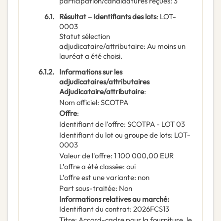
participation/candidatures reçues
:
3
6.1.
Résultat – Identifiants des lots
:
LOT-
0003
Statut sélection
adjudicataire/attributaire
:
Au moins un
lauréat a été choisi.
6.1.2.
Informations sur les
adjudicataires/attributaires
Adjudicataire/attributaire
:
Nom officiel
:
SCOTPA
Offre
:
Identifiant de l’offre
:
SCOTPA - LOT 03
Identifiant du lot ou groupe de lots
:
LOT-
0003
Valeur de l'offre
:
1 100 000,00
EUR
L’offre a été classée
:
oui
L’offre est une variante
:
non
Part sous-traitée
:
Non
Informations relatives au marché
:
Identifiant du contrat
:
2026FCS13
Titre
:
Accord-cadre pour la fourniture, le