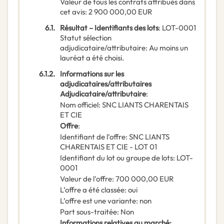
Valeur de tous les contrats attribués dans
cet avis
:
2 900 000,00
EUR
6.1.
Résultat – Identifiants des lots
:
LOT-0001
Statut sélection
adjudicataire/attributaire
:
Au moins un
lauréat a été choisi.
6.1.2.
Informations sur les
adjudicataires/attributaires
Adjudicataire/attributaire
:
Nom officiel
:
SNC LIANTS CHARENTAIS
ET CIE
Offre
:
Identifiant de l’offre
:
SNC LIANTS
CHARENTAIS ET CIE - LOT 01
Identifiant du lot ou groupe de lots
:
LOT-
0001
Valeur de l'offre
:
700 000,00
EUR
L’offre a été classée
:
oui
L’offre est une variante
:
non
Part sous-traitée
:
Non
Informations relatives au marché
: