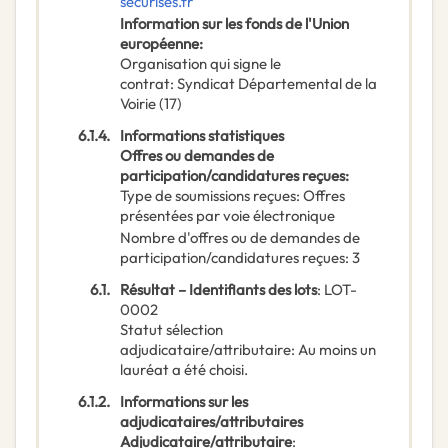
securises.fr
Information sur les fonds de l'Union
européenne
:
Organisation qui signe le
contrat
:
Syndicat Départemental de la
Voirie (17)
6.1.4.
Informations statistiques
Offres ou demandes de
participation/candidatures reçues
:
Type de soumissions reçues
:
Offres
présentées par voie électronique
Nombre d'offres ou de demandes de
participation/candidatures reçues
:
3
6.1.
Résultat – Identifiants des lots
:
LOT-
0002
Statut sélection
adjudicataire/attributaire
:
Au moins un
lauréat a été choisi.
6.1.2.
Informations sur les
adjudicataires/attributaires
Adjudicataire/attributaire
: