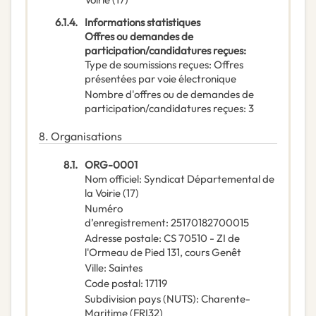
6.1.4.
Informations statistiques
Offres ou demandes de
participation/candidatures reçues
:
Type de soumissions reçues
:
Offres
présentées par voie électronique
Nombre d'offres ou de demandes de
participation/candidatures reçues
:
3
8.
Organisations
8.1.
ORG-0001
Nom officiel
:
Syndicat Départemental de
la Voirie (17)
Numéro
d’enregistrement
:
25170182700015
Adresse postale
:
CS 70510 - ZI de
l'Ormeau de Pied 131, cours Genêt
Ville
:
Saintes
Code postal
:
17119
Subdivision pays (NUTS)
:
Charente-
Maritime
(
FRI32
)