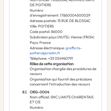
DE POITIERS
Numéro
d’enregistrement
:
17860004500029
Adresse postale
:
15 RUE DE BLOSSAC
Ville
:
POITIERS
Code postal
:
86000
Subdivision pays (NUTS)
:
Vienne
(
FRI34
)
Pays
:
France
Adresse électronique
:
greffe.ta-
poitiers@juradm.fr
Téléphone
:
+33 054960791
Rôles de cette organisation
:
Organisation chargée des procédures de
recours
Organisation qui fournit des précisions
concernant l’introduction des recours
8.1.
ORG-0004
Nom officiel
:
SNC LIANTS CHARENTAIS
ET CIE
Numéro