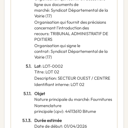
ligne aux documents de
marché
:
Syndicat Départemental de la
Voirie (17)
Organisation qui fournit des précisions
concernant l’introduction des
recours
:
TRIBUNAL ADMINISTRATIF DE
POITIERS
Organisation qui signe le
contrat
:
Syndicat Départemental de la
Voirie (17)
5.1.
Lot
:
LOT-0002
Titre
:
LOT 02
Description
:
SECTEUR OUEST / CENTRE
Identifiant interne
:
LOT 02
5.1.1.
Objet
Nature principale du marché
:
Fournitures
Nomenclature
principale
(
cpv
):
44113610
Bitume
5.1.3.
Durée estimée
Date de début
:
01/04/2026