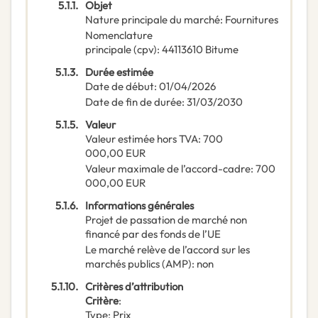
5.1.1.
Objet
Nature principale du marché
:
Fournitures
Nomenclature
principale
(
cpv
):
44113610
Bitume
5.1.3.
Durée estimée
Date de début
:
01/04/2026
Date de fin de durée
:
31/03/2030
5.1.5.
Valeur
Valeur estimée hors TVA
:
700
000,00
EUR
Valeur maximale de l’accord-cadre
:
700
000,00
EUR
5.1.6.
Informations générales
Projet de passation de marché non
financé par des fonds de l’UE
Le marché relève de l’accord sur les
marchés publics (AMP)
:
non
5.1.10.
Critères d’attribution
Critère
:
Type
:
Prix