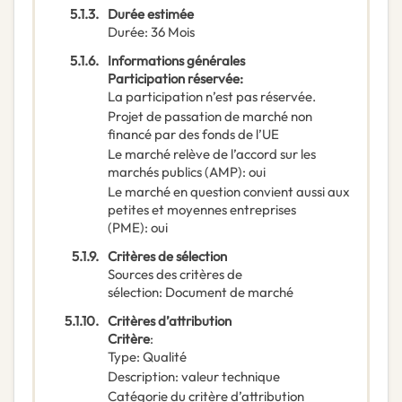
5.1.3.
Durée estimée
Durée
:
36
Mois
5.1.6.
Informations générales
Participation réservée
:
La participation n’est pas réservée.
Projet de passation de marché non
financé par des fonds de l’UE
Le marché relève de l’accord sur les
marchés publics (AMP)
:
oui
Le marché en question convient aussi aux
petites et moyennes entreprises
(PME)
:
oui
5.1.9.
Critères de sélection
Sources des critères de
sélection
:
Document de marché
5.1.10.
Critères d’attribution
Critère
:
Type
:
Qualité
Description
:
valeur technique
Catégorie du critère d’attribution