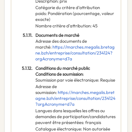
Description
:
prix
Catégorie du critère d’attribution
poids
:
Pondération (pourcentage, valeur
exacte)
Nombre critère d’attribution
:
45
5.1.11.
Documents de marché
Adresse des documents de
marché
:
https://marches.megalis.bretag
ne.bzh/entreprise/consultation/234124?
orgAcronyme=d7a
5.1.12.
Conditions du marché public
Conditions de soumission
:
Soumission par voie électronique
:
Requise
Adresse de
soumission
:
https://marches.megalis.bret
agne.bzh/entreprise/consultation/234124
?orgAcronyme=d7a
Langues dans lesquelles les offres ou
demandes de participation/candidatures
peuvent être présentées
:
français
Catalogue électronique
:
Non autorisée