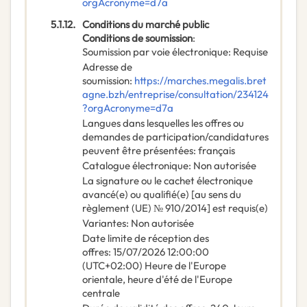
orgAcronyme=d7a
5.1.12.
Conditions du marché public
Conditions de soumission
:
Soumission par voie électronique
:
Requise
Adresse de
soumission
:
https://marches.megalis.bret
agne.bzh/entreprise/consultation/234124
?orgAcronyme=d7a
Langues dans lesquelles les offres ou
demandes de participation/candidatures
peuvent être présentées
:
français
Catalogue électronique
:
Non autorisée
La signature ou le cachet électronique
avancé(e) ou qualifié(e) [au sens du
règlement (UE) № 910/2014] est requis(e)
Variantes
:
Non autorisée
Date limite de réception des
offres
:
15/07/2026
12:00:00
(UTC+02:00) Heure de l'Europe
orientale, heure d'été de l'Europe
centrale