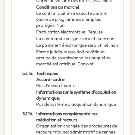
Durée de validité des offres
:
240
Jours
Conditions du marché
:
Le contrat doit être exécuté dans le
cadre de programmes d’emplois
protégés
:
Non
Facturation électronique
:
Requise
La commande en ligne sera utilisée
:
non
Le paiement électronique sera utilisé
:
non
Forme juridique que doit revêtir un
groupe de soumissionnaires auquel un
marché est attribué
:
Conjoint
5.1.15.
Techniques
Accord-cadre
:
Pas d’accord-cadre
Informations sur le système d’acquisition
dynamique
:
Pas de système d’acquisition dynamique
5.1.16.
Informations complémentaires,
médiation et recours
Organisation chargée des procédures de
recours
:
tribunal adminstratif de rennes