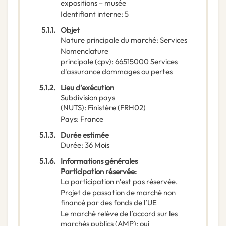
expositions – musée
Identifiant interne
:
5
5.1.1.
Objet
Nature principale du marché
:
Services
Nomenclature
principale
(
cpv
):
66515000
Services
d'assurance dommages ou pertes
5.1.2.
Lieu d’exécution
Subdivision pays
(NUTS)
:
Finistère
(
FRH02
)
Pays
:
France
5.1.3.
Durée estimée
Durée
:
36
Mois
5.1.6.
Informations générales
Participation réservée
:
La participation n’est pas réservée.
Projet de passation de marché non
financé par des fonds de l’UE
Le marché relève de l’accord sur les
marchés publics (AMP)
:
oui