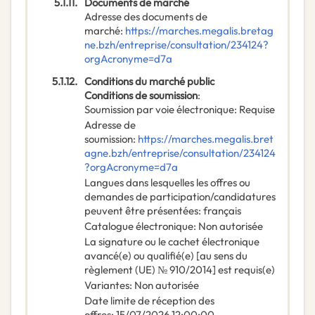
5.1.11.
Documents de marché
Adresse des documents de
marché
:
https://marches.megalis.bretag
ne.bzh/entreprise/consultation/234124?
orgAcronyme=d7a
5.1.12.
Conditions du marché public
Conditions de soumission
:
Soumission par voie électronique
:
Requise
Adresse de
soumission
:
https://marches.megalis.bret
agne.bzh/entreprise/consultation/234124
?orgAcronyme=d7a
Langues dans lesquelles les offres ou
demandes de participation/candidatures
peuvent être présentées
:
français
Catalogue électronique
:
Non autorisée
La signature ou le cachet électronique
avancé(e) ou qualifié(e) [au sens du
règlement (UE) № 910/2014] est requis(e)
Variantes
:
Non autorisée
Date limite de réception des
offres
:
15/07/2026
12:00:00