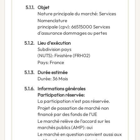
5.1.1.
Objet
Nature principale du marché
:
Services
Nomenclature
principale
(
cpv
):
66515000
Services
d'assurance dommages ou pertes
5.1.2.
Lieu d’exécution
Subdivision pays
(NUTS)
:
Finistère
(
FRH02
)
Pays
:
France
5.1.3.
Durée estimée
Durée
:
36
Mois
5.1.6.
Informations générales
Participation réservée
:
La participation n’est pas réservée.
Projet de passation de marché non
financé par des fonds de l’UE
Le marché relève de l’accord sur les
marchés publics (AMP)
:
oui
Le marché en question convient aussi aux