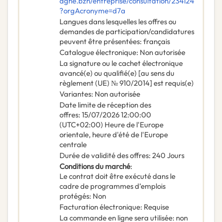
agne.bzh/entreprise/consultation/234124
?orgAcronyme=d7a
Langues dans lesquelles les offres ou
demandes de participation/candidatures
peuvent être présentées
:
français
Catalogue électronique
:
Non autorisée
La signature ou le cachet électronique
avancé(e) ou qualifié(e) [au sens du
règlement (UE) № 910/2014] est requis(e)
Variantes
:
Non autorisée
Date limite de réception des
offres
:
15/07/2026
12:00:00
(UTC+02:00) Heure de l'Europe
orientale, heure d'été de l'Europe
centrale
Durée de validité des offres
:
240
Jours
Conditions du marché
:
Le contrat doit être exécuté dans le
cadre de programmes d’emplois
protégés
:
Non
Facturation électronique
:
Requise
La commande en ligne sera utilisée
:
non