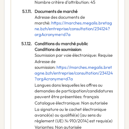
Nombre critère d’attribution
:
45
5.1.11.
Documents de marché
Adresse des documents de
marché
:
https://marches.megalis.bretag
ne.bzh/entreprise/consultation/234124?
orgAcronyme=d7a
5.1.12.
Conditions du marché public
Conditions de soumission
:
Soumission par voie électronique
:
Requise
Adresse de
soumission
:
https://marches.megalis.bret
agne.bzh/entreprise/consultation/234124
?orgAcronyme=d7a
Langues dans lesquelles les offres ou
demandes de participation/candidatures
peuvent être présentées
:
français
Catalogue électronique
:
Non autorisée
La signature ou le cachet électronique
avancé(e) ou qualifié(e) [au sens du
règlement (UE) № 910/2014] est requis(e)
Variantes
:
Non autorisée