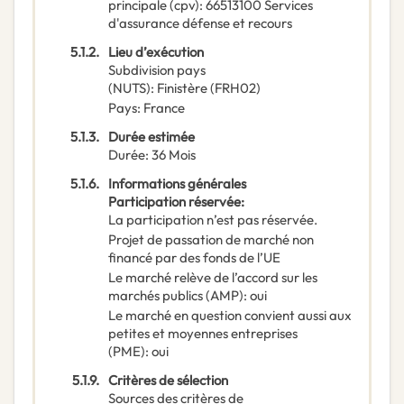
principale
(
cpv
):
66513100
Services
d'assurance défense et recours
5.1.2.
Lieu d’exécution
Subdivision pays
(NUTS)
:
Finistère
(
FRH02
)
Pays
:
France
5.1.3.
Durée estimée
Durée
:
36
Mois
5.1.6.
Informations générales
Participation réservée
:
La participation n’est pas réservée.
Projet de passation de marché non
financé par des fonds de l’UE
Le marché relève de l’accord sur les
marchés publics (AMP)
:
oui
Le marché en question convient aussi aux
petites et moyennes entreprises
(PME)
:
oui
5.1.9.
Critères de sélection
Sources des critères de