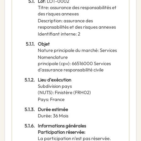
5.1.
Lot
:
LOT-0002
Titre
:
assurance des responsabilités et
des risques annexes
Description
:
assurance des
responsabilités et des risques annexes
Identifiant interne
:
2
5.1.1.
Objet
Nature principale du marché
:
Services
Nomenclature
principale
(
cpv
):
66516000
Services
d'assurance responsabilité civile
5.1.2.
Lieu d’exécution
Subdivision pays
(NUTS)
:
Finistère
(
FRH02
)
Pays
:
France
5.1.3.
Durée estimée
Durée
:
36
Mois
5.1.6.
Informations générales
Participation réservée
:
La participation n’est pas réservée.