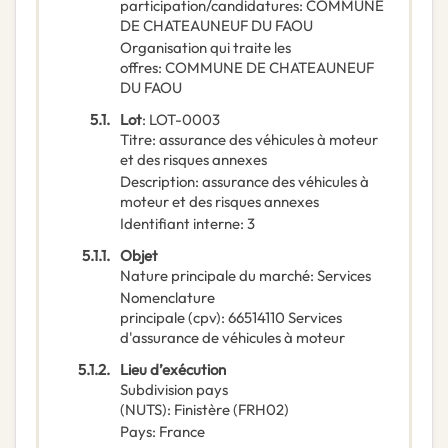
participation/candidatures
:
COMMUNE
DE CHATEAUNEUF DU FAOU
Organisation qui traite les
offres
:
COMMUNE DE CHATEAUNEUF
DU FAOU
5.1.
Lot
:
LOT-0003
Titre
:
assurance des véhicules à moteur
et des risques annexes
Description
:
assurance des véhicules à
moteur et des risques annexes
Identifiant interne
:
3
5.1.1.
Objet
Nature principale du marché
:
Services
Nomenclature
principale
(
cpv
):
66514110
Services
d'assurance de véhicules à moteur
5.1.2.
Lieu d’exécution
Subdivision pays
(NUTS)
:
Finistère
(
FRH02
)
Pays
:
France