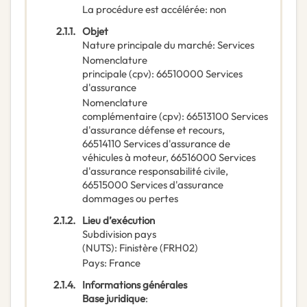
La procédure est accélérée
:
non
2.1.1.
Objet
Nature principale du marché
:
Services
Nomenclature
principale
(
cpv
):
66510000
Services
d'assurance
Nomenclature
complémentaire
(
cpv
):
66513100
Services
d'assurance défense et recours
,
66514110
Services d'assurance de
véhicules à moteur
,
66516000
Services
d'assurance responsabilité civile
,
66515000
Services d'assurance
dommages ou pertes
2.1.2.
Lieu d’exécution
Subdivision pays
(NUTS)
:
Finistère
(
FRH02
)
Pays
:
France
2.1.4.
Informations générales
Base juridique
: