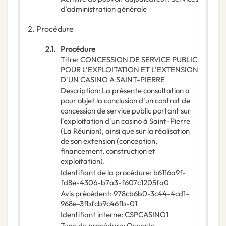
d’administration générale
2.
Procédure
2.1.
Procédure
Titre
:
CONCESSION DE SERVICE PUBLIC
POUR L'EXPLOITATION ET L'EXTENSION
D'UN CASINO A SAINT-PIERRE
Description
:
La présente consultation a
pour objet la conclusion d'un contrat de
concession de service public portant sur
l'exploitation d'un casino à Saint-Pierre
(La Réunion), ainsi que sur la réalisation
de son extension (conception,
financement, construction et
exploitation).
Identifiant de la procédure
:
b6116a9f-
fd8e-4306-b7a3-f607c1205fa0
Avis précédent
:
978cb6b0-3c44-4cd1-
968e-3fbfcb9c46fb-01
Identifiant interne
:
CSPCASINO1
Type de procédure
:
Ouverte