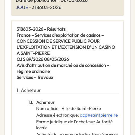
Date de publication : 08/05/2026
JOUE
- 318603-2026
318603-2026 - Résultats
France – Services d'exploitation de casinos –
CONCESSION DE SERVICE PUBLIC POUR
L'EXPLOITATION ET L'EXTENSION D'UN CASINO
A SAINT-PIERRE
OJ S 89/2026 08/05/2026
Avis d’attribution de marché ou de concession –
régime ordinaire
Services -
Travaux
1.
Acheteur
1.1.
Acheteur
Nom officiel
:
Ville de Saint-Pierre
Adresse électronique
:
dcp@saintpierre.re
Forme juridique de l’acheteur
:
Autorité
locale
Activité du pouvoir adjudicateur
:
Services