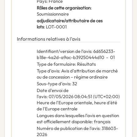
Pays
:
France
Rôles de cette organisation
:
Soumissionnaire
adjudicataire/attributaire de ces
lots
:
LOT-0001
Informations relatives à l’avis
Identifiant/version de l’avis
:
6d656233-
b18e-4a2d-a9ac-b39250444d10
-
01
Type de formulaire
:
Résultats
Type d’avis
:
Avis d’attribution de marché
ou de concession – régime ordinaire
Sous-type d’avis
:
32
Date d’envoi de
l’avis
:
07/05/2026
08:04:51 (UTC+02:00)
Heure de l'Europe orientale, heure d'été
de l'Europe centrale
Langues dans lesquelles l’avis en question
est officiellement disponible
:
français
Numéro de publication de l’avis
:
318603-
2026