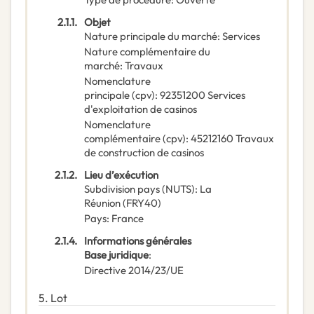
2.1.1.
Objet
Nature principale du marché
:
Services
Nature complémentaire du
marché
:
Travaux
Nomenclature
principale
(
cpv
):
92351200
Services
d'exploitation de casinos
Nomenclature
complémentaire
(
cpv
):
45212160
Travaux
de construction de casinos
2.1.2.
Lieu d’exécution
Subdivision pays (NUTS)
:
La
Réunion
(
FRY40
)
Pays
:
France
2.1.4.
Informations générales
Base juridique
:
Directive 2014/23/UE
5.
Lot