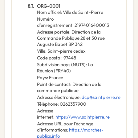
8.1.
ORG-0001
Nom officiel
:
Ville de Saint-Pierre
Numéro
d’enregistrement
:
21974016400013
Adresse postale
:
Direction de la
Commande Publique 28 et 30 rue
Auguste Babet BP 342
Ville
:
Saint-pierre cedex
Code postal
:
97448
Subdivision pays (NUTS)
:
La
Réunion
(
FRY40
)
Pays
:
France
Point de contact
:
Direction de la
commande publique
Adresse électronique
:
dcp@saintpierre.re
Téléphone
:
0262357900
Adresse
internet
:
https://www.saintpierre.re
Adresse URL pour l'échange
d'informations
:
https://marches-
publics.info