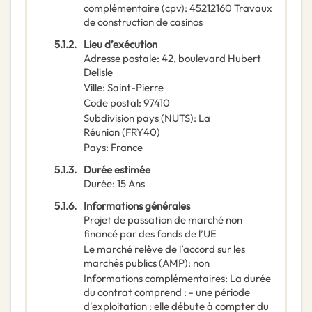
complémentaire
(
cpv
):
45212160
Travaux
de construction de casinos
5.1.2.
Lieu d’exécution
Adresse postale
:
42, boulevard Hubert
Delisle
Ville
:
Saint-Pierre
Code postal
:
97410
Subdivision pays (NUTS)
:
La
Réunion
(
FRY40
)
Pays
:
France
5.1.3.
Durée estimée
Durée
:
15
Ans
5.1.6.
Informations générales
Projet de passation de marché non
financé par des fonds de l’UE
Le marché relève de l’accord sur les
marchés publics (AMP)
:
non
Informations complémentaires
:
La durée
du contrat comprend : - une période
d'exploitation : elle débute à compter du