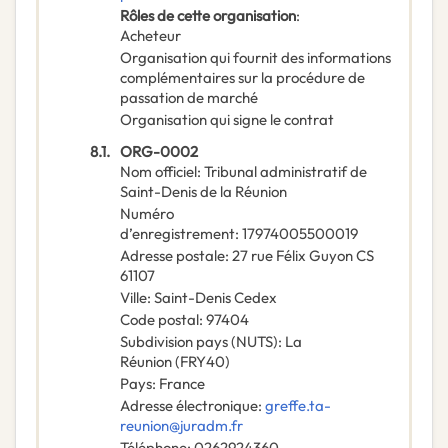
Rôles de cette organisation
:
Acheteur
Organisation qui fournit des informations
complémentaires sur la procédure de
passation de marché
Organisation qui signe le contrat
8.1.
ORG-0002
Nom officiel
:
Tribunal administratif de
Saint-Denis de la Réunion
Numéro
d’enregistrement
:
17974005500019
Adresse postale
:
27 rue Félix Guyon CS
61107
Ville
:
Saint-Denis Cedex
Code postal
:
97404
Subdivision pays (NUTS)
:
La
Réunion
(
FRY40
)
Pays
:
France
Adresse électronique
:
greffe.ta-
reunion@juradm.fr
Téléphone
:
0262924360