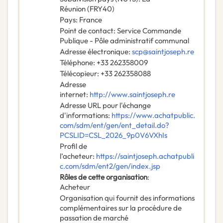
Réunion
(
FRY40
)
Pays
:
France
Point de contact
:
Service Commande
Publique - Pôle administratif communal
Adresse électronique
:
scp@saintjoseph.re
Téléphone
:
+33 262358009
Télécopieur
:
+33 262358088
Adresse
internet
:
http://www.saintjoseph.re
Adresse URL pour l'échange
d'informations
:
https://www.achatpublic.
com/sdm/ent/gen/ent_detail.do?
PCSLID=CSL_2026_9p0V6VXhIs
Profil de
l’acheteur
:
https://saintjoseph.achatpubli
c.com/sdm/ent2/gen/index.jsp
Rôles de cette organisation
:
Acheteur
Organisation qui fournit des informations
complémentaires sur la procédure de
passation de marché