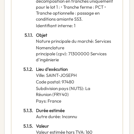
décomposition en tranches uniquement
pour le lot 1 : • Tranche ferme : PCT •
Tranche optionnelle : passage en
conditions amiante SS3.
Identifiant interne
:
1
5.1.1.
Objet
Nature principale du marché
:
Services
Nomenclature
principale
(
cpv
):
71300000
Services
d'ingénierie
5.1.2.
Lieu d’exécution
Ville
:
SAINT-JOSEPH
Code postal
:
97480
Subdivision pays (NUTS)
:
La
Réunion
(
FRY40
)
Pays
:
France
5.1.3.
Durée estimée
Autre durée
:
Inconnu
5.1.5.
Valeur
Valeur estimée hors TVA
:
160