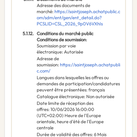
Adresse des documents de
marché
:
https://saintjoseph.achatpublic.c
om/sdm/ent/gen/ent_detail.do?
PCSLID=CSL_2026_9p0V6VXhIs
5.1.12.
Conditions du marché public
Conditions de soumission
:
Soumission par voie
électronique
:
Autorisée
Adresse de
soumission
:
https://saintjoseph.achatpubli
c.com/
Langues dans lesquelles les offres ou
demandes de participation/candidatures
peuvent être présentées
:
français
Catalogue électronique
:
Non autorisée
Date limite de réception des
offres
:
10/06/2026
16:00:00
(UTC+02:00) Heure de l'Europe
orientale, heure d'été de l'Europe
centrale
Durée de validité des offres
:
6
Mois