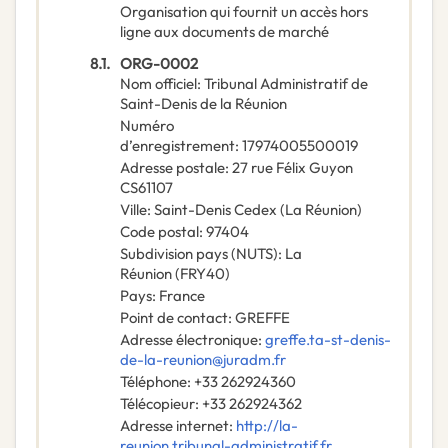
Organisation qui fournit un accès hors
ligne aux documents de marché
8.1.
ORG-0002
Nom officiel
:
Tribunal Administratif de
Saint-Denis de la Réunion
Numéro
d’enregistrement
:
17974005500019
Adresse postale
:
27 rue Félix Guyon
CS61107
Ville
:
Saint-Denis Cedex (La Réunion)
Code postal
:
97404
Subdivision pays (NUTS)
:
La
Réunion
(
FRY40
)
Pays
:
France
Point de contact
:
GREFFE
Adresse électronique
:
greffe.ta-st-denis-
de-la-reunion@juradm.fr
Téléphone
:
+33 262924360
Télécopieur
:
+33 262924362
Adresse internet
:
http://la-
reunion.tribunal-administratif.fr