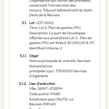
Organisation qui fournit des précisions
concernant l’introduction des
recours
:
Tribunal Administratif de Saint-
Denis de la Réunion
5.1.
Lot
:
LOT-0002
Titre
:
Lot 2: Plan de gestion (PG)
Description
:
La part de l’enveloppe
affectée aux prestations Lot 2 : Plan de
gestion (PG) est fixée à 30 000,00 € HT.
Identifiant interne
:
2
5.1.1.
Objet
Nature principale du marché
:
Services
Nomenclature
principale
(
cpv
):
71300000
Services
d'ingénierie
5.1.2.
Lieu d’exécution
Ville
:
SAINT-JOSEPH
Code postal
:
97480
Subdivision pays (NUTS)
:
La
Réunion
(
FRY40
)