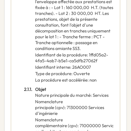
l'enveloppe affectée aux prestations est
fixée à : - Lot 1 : 160 000,00  H.T. (toutes
tranches). - Lot 2 : 30 000,00  HT. Les
prestations, objet de la présente
consultation, font l'objet d'une
décomposition en tranches uniquement
pour le lot 1 : - Tranche ferme : PCT -
Tranche optionnelle : passage en
conditions amiante SS3.
Identifiant de la procédure
:
1ffd05a2-
4fa5-4ab7-b5e1-ca5dfb27062f
Identifiant interne
:
26AO007
Type de procédure
:
Ouverte
La procédure est accélérée
:
non
2.1.1.
Objet
Nature principale du marché
:
Services
Nomenclature
principale
(
cpv
):
71300000
Services
d'ingénierie
Nomenclature
complémentaire
(
cpv
):
71000000
Servic