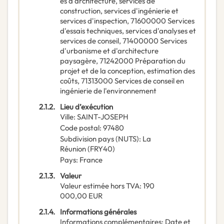
es d'architecture, services de
construction, services d'ingénierie et
services d'inspection
,
71600000
Services
d'essais techniques, services d'analyses et
services de conseil
,
71400000
Services
d'urbanisme et d'architecture
paysagère
,
71242000
Préparation du
projet et de la conception, estimation des
coûts
,
71313000
Services de conseil en
ingénierie de l'environnement
2.1.2.
Lieu d’exécution
Ville
:
SAINT-JOSEPH
Code postal
:
97480
Subdivision pays (NUTS)
:
La
Réunion
(
FRY40
)
Pays
:
France
2.1.3.
Valeur
Valeur estimée hors TVA
:
190
000,00
EUR
2.1.4.
Informations générales
Informations complémentaires
:
Date et