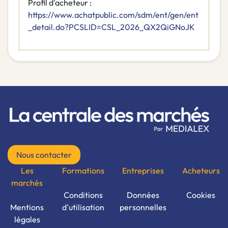
Profil d'acheteur :
https://www.achatpublic.com/sdm/ent/gen/ent
_detail.do?PCSLID=CSL_2026_QX2QiGNoJK
Nous contacter
Les
Formations
Entreprises
Acheteurs
marchés
Conditions
Données
Cookies
Mentions
d'utilisation
personnelles
légales