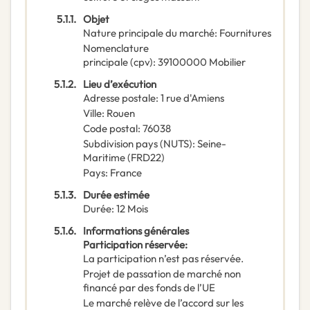
5.1.1.
Objet
Nature principale du marché
:
Fournitures
Nomenclature
principale
(
cpv
):
39100000
Mobilier
5.1.2.
Lieu d’exécution
Adresse postale
:
1 rue d'Amiens
Ville
:
Rouen
Code postal
:
76038
Subdivision pays (NUTS)
:
Seine-
Maritime
(
FRD22
)
Pays
:
France
5.1.3.
Durée estimée
Durée
:
12
Mois
5.1.6.
Informations générales
Participation réservée
:
La participation n’est pas réservée.
Projet de passation de marché non
financé par des fonds de l’UE
Le marché relève de l’accord sur les