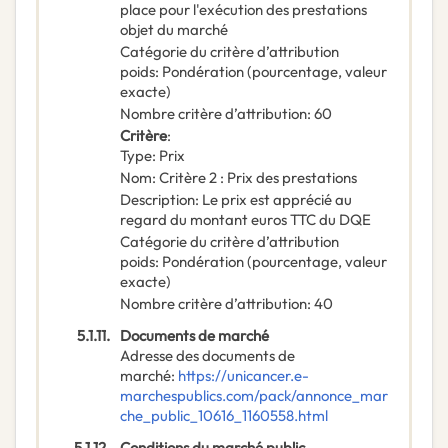
place pour l'exécution des prestations
objet du marché
Catégorie du critère d’attribution
poids
:
Pondération (pourcentage, valeur
exacte)
Nombre critère d’attribution
:
60
Critère
:
Type
:
Prix
Nom
:
Critère 2 : Prix des prestations
Description
:
Le prix est apprécié au
regard du montant euros TTC du DQE
Catégorie du critère d’attribution
poids
:
Pondération (pourcentage, valeur
exacte)
Nombre critère d’attribution
:
40
5.1.11.
Documents de marché
Adresse des documents de
marché
:
https://unicancer.e-
marchespublics.com/pack/annonce_mar
che_public_10616_1160558.html
5.1.12.
Conditions du marché public