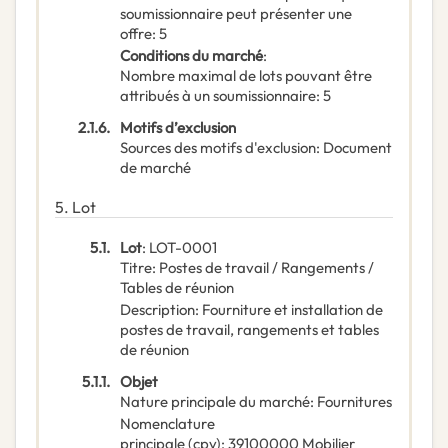
soumissionnaire peut présenter une
offre
:
5
Conditions du marché
:
Nombre maximal de lots pouvant être
attribués à un soumissionnaire
:
5
2.1.6.
Motifs d’exclusion
Sources des motifs d'exclusion
:
Document
de marché
5.
Lot
5.1.
Lot
:
LOT-0001
Titre
:
Postes de travail / Rangements /
Tables de réunion
Description
:
Fourniture et installation de
postes de travail, rangements et tables
de réunion
5.1.1.
Objet
Nature principale du marché
:
Fournitures
Nomenclature
principale
(
cpv
):
39100000
Mobilier