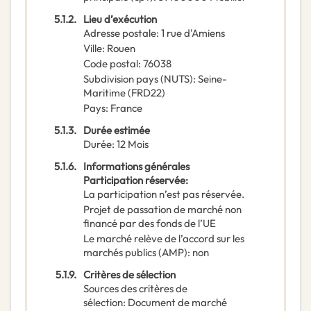
5.1.2.
Lieu d’exécution
Adresse postale
:
1 rue d'Amiens
Ville
:
Rouen
Code postal
:
76038
Subdivision pays (NUTS)
:
Seine-
Maritime
(
FRD22
)
Pays
:
France
5.1.3.
Durée estimée
Durée
:
12
Mois
5.1.6.
Informations générales
Participation réservée
:
La participation n’est pas réservée.
Projet de passation de marché non
financé par des fonds de l’UE
Le marché relève de l’accord sur les
marchés publics (AMP)
:
non
5.1.9.
Critères de sélection
Sources des critères de
sélection
:
Document de marché