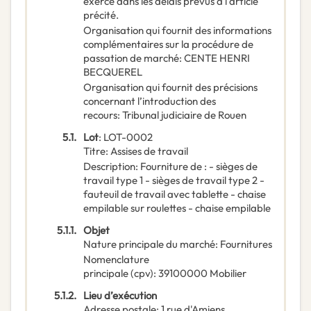
exercé dans les délais prévus à l'article
précité.
Organisation qui fournit des informations
complémentaires sur la procédure de
passation de marché
:
CENTE HENRI
BECQUEREL
Organisation qui fournit des précisions
concernant l’introduction des
recours
:
Tribunal judiciaire de Rouen
5.1.
Lot
:
LOT-0002
Titre
:
Assises de travail
Description
:
Fourniture de : - sièges de
travail type 1 - sièges de travail type 2 -
fauteuil de travail avec tablette - chaise
empilable sur roulettes - chaise empilable
5.1.1.
Objet
Nature principale du marché
:
Fournitures
Nomenclature
principale
(
cpv
):
39100000
Mobilier
5.1.2.
Lieu d’exécution
Adresse postale
:
1 rue d'Amiens