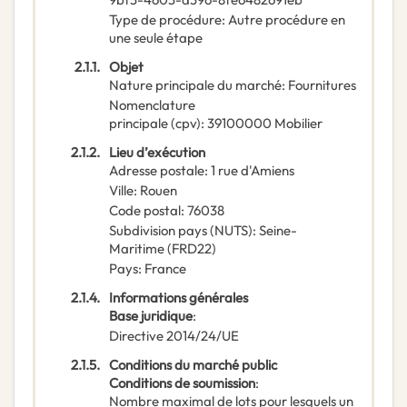
Type de procédure
:
Autre procédure en
une seule étape
2.1.1.
Objet
Nature principale du marché
:
Fournitures
Nomenclature
principale
(
cpv
):
39100000
Mobilier
2.1.2.
Lieu d’exécution
Adresse postale
:
1 rue d'Amiens
Ville
:
Rouen
Code postal
:
76038
Subdivision pays (NUTS)
:
Seine-
Maritime
(
FRD22
)
Pays
:
France
2.1.4.
Informations générales
Base juridique
:
Directive 2014/24/UE
2.1.5.
Conditions du marché public
Conditions de soumission
:
Nombre maximal de lots pour lesquels un