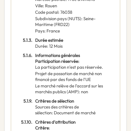
Ville
:
Rouen
Code postal
:
76038
Subdivision pays (NUTS)
:
Seine-
Maritime
(
FRD22
)
Pays
:
France
5.1.3.
Durée estimée
Durée
:
12
Mois
5.1.6.
Informations générales
Participation réservée
:
La participation n’est pas réservée.
Projet de passation de marché non
financé par des fonds de l’UE
Le marché relève de l’accord sur les
marchés publics (AMP)
:
non
5.1.9.
Critères de sélection
Sources des critères de
sélection
:
Document de marché
5.1.10.
Critères d’attribution
Critère
: