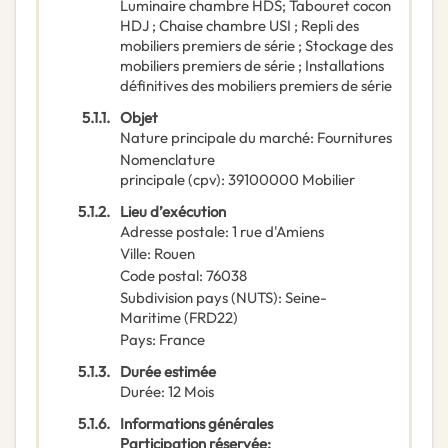
Luminaire chambre HDS; Tabouret cocon
HDJ ; Chaise chambre USI ; Repli des
mobiliers premiers de série ; Stockage des
mobiliers premiers de série ; Installations
définitives des mobiliers premiers de série
5.1.1.
Objet
Nature principale du marché
:
Fournitures
Nomenclature
principale
(
cpv
):
39100000
Mobilier
5.1.2.
Lieu d’exécution
Adresse postale
:
1 rue d'Amiens
Ville
:
Rouen
Code postal
:
76038
Subdivision pays (NUTS)
:
Seine-
Maritime
(
FRD22
)
Pays
:
France
5.1.3.
Durée estimée
Durée
:
12
Mois
5.1.6.
Informations générales
Participation réservée
: