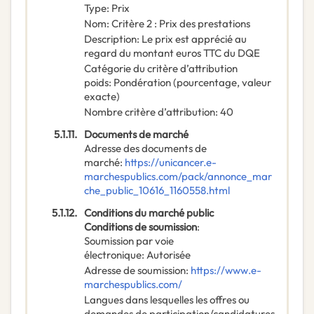
Type
:
Prix
Nom
:
Critère 2 : Prix des prestations
Description
:
Le prix est apprécié au
regard du montant euros TTC du DQE
Catégorie du critère d’attribution
poids
:
Pondération (pourcentage, valeur
exacte)
Nombre critère d’attribution
:
40
5.1.11.
Documents de marché
Adresse des documents de
marché
:
https://unicancer.e-
marchespublics.com/pack/annonce_mar
che_public_10616_1160558.html
5.1.12.
Conditions du marché public
Conditions de soumission
:
Soumission par voie
électronique
:
Autorisée
Adresse de soumission
:
https://www.e-
marchespublics.com/
Langues dans lesquelles les offres ou
demandes de participation/candidatures