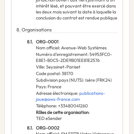
intérêt lésé, et pouvant être exercé dans
les deux mois suivant la date à laquelle la
conclusion du contrat est rendue publique
8.
Organisations
8.1.
ORG-0001
Nom officiel
:
Avenue-Web Systèmes
Numéro d’enregistrement
:
54953FC0-
E8E1-B0C5-2DE9B01EE81E2576
Ville
:
Seyssinet-Pariset
Code postal
:
38170
Subdivision pays (NUTS)
:
Isère
(
FRK24
)
Pays
:
France
Adresse électronique
:
publications-
joue@aws-france.com
Téléphone
:
+33480041260
Rôles de cette organisation
:
TED eSender
8.1.
ORG-0002
Nom officiel
:
SM EPTB Vistre Vistrenque