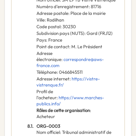
Numéro d’enregistrement
:
81716
Adresse postale
:
Place de la mairie
Ville
:
Rodilhan
Code postal
:
30230
Subdivision pays (NUTS)
:
Gard
(
FRJ12
)
Pays
:
France
Point de contact
:
M. Le Président
Adresse
électronique
:
correspondre@aws-
france.com
Téléphone
:
0466845511
Adresse internet
:
https://vistre-
vistrenque.fr/
Profil de
l’acheteur
:
https://www.marches-
publics.info/
Rôles de cette organisation
:
Acheteur
8.1.
ORG-0003
Nom officiel
:
Tribunal administratif de