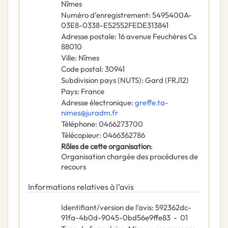
Nîmes
Numéro d’enregistrement
:
5495400A-
03E8-0338-E52552FEDE313841
Adresse postale
:
16 avenue Feuchères Cs
88010
Ville
:
Nîmes
Code postal
:
30941
Subdivision pays (NUTS)
:
Gard
(
FRJ12
)
Pays
:
France
Adresse électronique
:
greffe.ta-
nimes@juradm.fr
Téléphone
:
0466273700
Télécopieur
:
0466362786
Rôles de cette organisation
:
Organisation chargée des procédures de
recours
Informations relatives à l’avis
Identifiant/version de l’avis
:
592362dc-
91fa-4b0d-9045-0bd56e9ffe83
-
01