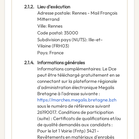
2.1.2.
Lieu d’exécution
Adresse postale
:
Rennes - Mail François
Mitterrand
Ville
:
Rennes
Code postal
:
35000
Subdivision pays (NUTS)
:
Ille-et-
Vilaine
(
FRH03
)
Pays
:
France
2.1.4.
Informations générales
Informations complémentaires
:
Le Dce
peut être téléchargé gratuitement en se
connectant sur la plateforme régionale
d'administration électronique Megalis
Bretagne à l'adresse suivante :
https://marches.megalis.bretagne.bzh
sous le numéro de référence suivant
26190017. Conditions de participation
(suite) : Certificats de qualifications et/ou
de qualité demandés aux candidats :
Pour le lot 1 Voirie (Fntp) 3421 -
Revêtements en matériaux d'enrobés