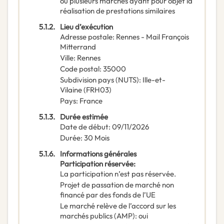
ou plusieurs marchés ayant pour objet la
réalisation de prestations similaires
5.1.2.
Lieu d’exécution
Adresse postale
:
Rennes - Mail François
Mitterrand
Ville
:
Rennes
Code postal
:
35000
Subdivision pays (NUTS)
:
Ille-et-
Vilaine
(
FRH03
)
Pays
:
France
5.1.3.
Durée estimée
Date de début
:
09/11/2026
Durée
:
30
Mois
5.1.6.
Informations générales
Participation réservée
:
La participation n’est pas réservée.
Projet de passation de marché non
financé par des fonds de l’UE
Le marché relève de l’accord sur les
marchés publics (AMP)
:
oui