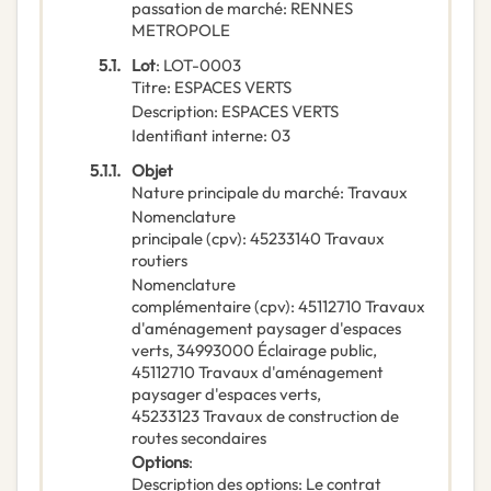
passation de marché
:
RENNES
METROPOLE
5.1.
Lot
:
LOT-0003
Titre
:
ESPACES VERTS
Description
:
ESPACES VERTS
Identifiant interne
:
03
5.1.1.
Objet
Nature principale du marché
:
Travaux
Nomenclature
principale
(
cpv
):
45233140
Travaux
routiers
Nomenclature
complémentaire
(
cpv
):
45112710
Travaux
d'aménagement paysager d'espaces
verts
,
34993000
Éclairage public
,
45112710
Travaux d'aménagement
paysager d'espaces verts
,
45233123
Travaux de construction de
routes secondaires
Options
:
Description des options
:
Le contrat