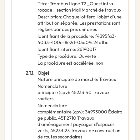
Titre
:
Trambus Ligne T2 _Ouest intra-
rocade _ section Mail Marché de travaux
Description
:
Chaque lot fera l'objet d'une
attribution séparée. Les prestations sont
réglées par des prix unitaires
Identifiant de la procédure
:
f4395fa3-
40d3-400e-8e2d-03d09c24a1bc
Identifiant interne
:
26190017
Type de procédure
:
Ouverte
La procédure est accélérée
:
non
2.1.1.
Objet
Nature principale du marché
:
Travaux
Nomenclature
principale
(
cpv
):
45233140
Travaux
routiers
Nomenclature
complémentaire
(
cpv
):
34993000
Éclaira
ge public
,
45112710
Travaux
d'aménagement paysager d'espaces
verts
,
45233123
Travaux de construction
de routes secondaires