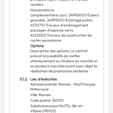
routiers
Nomenclature
complémentaire
(
cpv
):
34993000
Éclaira
ge public
,
34993000
Éclairage public
,
45112710
Travaux d'aménagement
paysager d'espaces verts
,
45233123
Travaux de construction de
routes secondaires
Options
:
Description des options
:
Le contrat
prévoit la possibilité de confier
ultérieurement au titulaire du marché un
ou plusieurs marchés ayant pour objet la
réalisation de prestations similaires
5.1.2.
Lieu d’exécution
Adresse postale
:
Rennes - Mail François
Mitterrand
Ville
:
Rennes
Code postal
:
35000
Subdivision pays (NUTS)
:
Ille-et-
Vilaine
(
FRH03
)