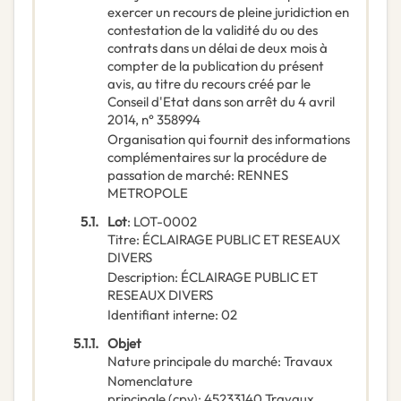
exercer un recours de pleine juridiction en
contestation de la validité du ou des
contrats dans un délai de deux mois à
compter de la publication du présent
avis, au titre du recours créé par le
Conseil d'Etat dans son arrêt du 4 avril
2014, n° 358994
Organisation qui fournit des informations
complémentaires sur la procédure de
passation de marché
:
RENNES
METROPOLE
5.1.
Lot
:
LOT-0002
Titre
:
ÉCLAIRAGE PUBLIC ET RESEAUX
DIVERS
Description
:
ÉCLAIRAGE PUBLIC ET
RESEAUX DIVERS
Identifiant interne
:
02
5.1.1.
Objet
Nature principale du marché
:
Travaux
Nomenclature
principale
(
cpv
):
45233140
Travaux