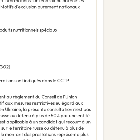
t informations sur l'endroit où obtenir les
:
Motifs d’exclusion purement nationaux
oduits nutritionnels spéciaux
G02
)
livraison sont indiqués dans le CCTP
t au règlement du Conseil de l'Union
if aux mesures restrictives eu égard aux
 en Ukraine, la présente consultation n'est pas
 russe ou détenu à plus de 50% par une entité
 est applicable à un candidat qui recourt à un
sur le territoire russe ou détenu à plus de
si le montant des prestations représente plus