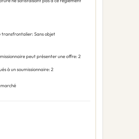
ature ne satisfaisant pas à ce règlement
 transfrontalier
:
Sans objet
missionnaire peut présenter une offre
:
2
és à un soumissionnaire
:
2
 marché