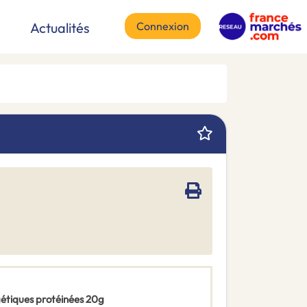
Connexion
Actualités
gétiques protéinées 20g