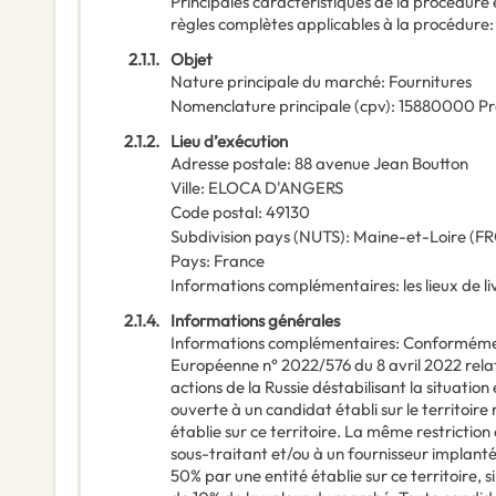
Principales caractéristiques de la procédure e
règles complètes applicables à la procédure
2.1.1.
Objet
Nature principale du marché
:
Fournitures
Nomenclature principale
(
cpv
):
15880000
Pr
2.1.2.
Lieu d’exécution
Adresse postale
:
88 avenue Jean Boutton
Ville
:
ELOCA D'ANGERS
Code postal
:
49130
Subdivision pays (NUTS)
:
Maine-et-Loire
(
FR
Pays
:
France
Informations complémentaires
:
les lieux de 
2.1.4.
Informations générales
Informations complémentaires
:
Conformémen
Européenne n° 2022/576 du 8 avril 2022 relat
actions de la Russie déstabilisant la situation
ouverte à un candidat établi sur le territoire
établie sur ce territoire. La même restriction
sous-traitant et/ou à un fournisseur implanté 
50% par une entité établie sur ce territoire, 