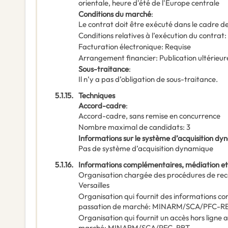
orientale, heure d'été de l'Europe centrale
Conditions du marché
:
Le contrat doit être exécuté dans le cadre
Conditions relatives à l’exécution du contrat
:
Facturation électronique
:
Requise
Arrangement financier
:
Publication ultérieur
Sous-traitance
:
Il n’y a pas d’obligation de sous-traitance.
5.1.15.
Techniques
Accord-cadre
:
Accord-cadre, sans remise en concurrence
Nombre maximal de candidats
:
3
Informations sur le système d’acquisition d
Pas de système d’acquisition dynamique
5.1.16.
Informations complémentaires, médiation et
Organisation chargée des procédures de rec
Versailles
Organisation qui fournit des informations c
passation de marché
:
MINARM/SCA/PFC-R
Organisation qui fournit un accès hors ligne
marché
:
MINARM/SCA/PFC-RBT