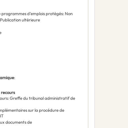
 de programmes d’emplois protégés
:
Non
Publication ultérieure
e
ynamique
:
 recours
ours
:
Greffe du tribunal administratif de
omplémentaires sur la procédure de
BT
 aux documents de