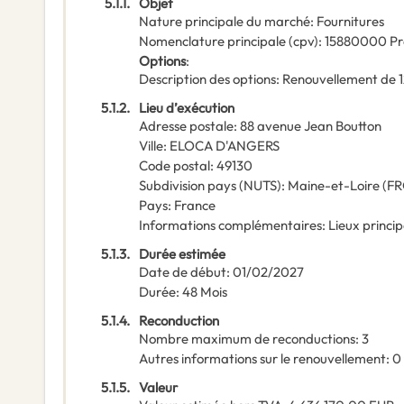
5.1.1.
Objet
Nature principale du marché
:
Fournitures
Nomenclature principale
(
cpv
):
15880000
Pr
Options
:
Description des options
:
Renouvellement de 1
5.1.2.
Lieu d’exécution
Adresse postale
:
88 avenue Jean Boutton
Ville
:
ELOCA D'ANGERS
Code postal
:
49130
Subdivision pays (NUTS)
:
Maine-et-Loire
(
FR
Pays
:
France
Informations complémentaires
:
Lieux princi
5.1.3.
Durée estimée
Date de début
:
01/02/2027
Durée
:
48
Mois
5.1.4.
Reconduction
Nombre maximum de reconductions
:
3
Autres informations sur le renouvellement
:
0
5.1.5.
Valeur