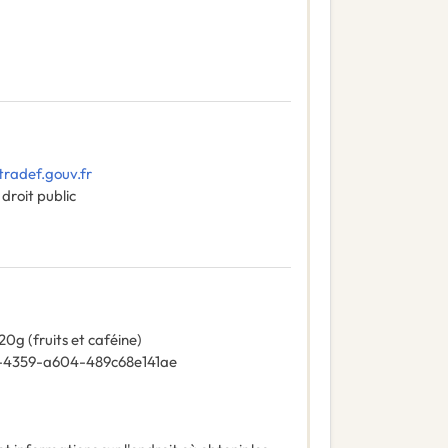
tradef.gouv.fr
droit public
0g (fruits et caféine)
-4359-a604-489c68e141ae