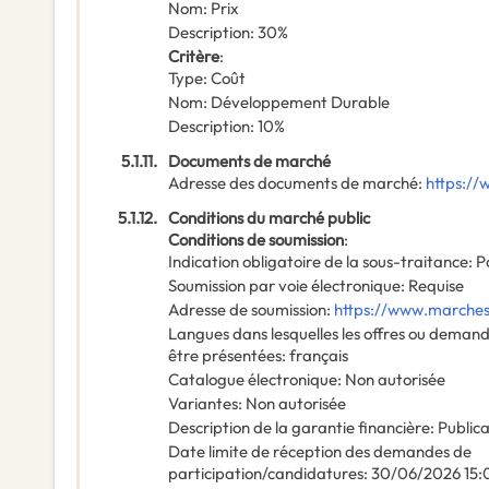
Nom
:
Prix
Description
:
30%
Critère
:
Type
:
Coût
Nom
:
Développement Durable
Description
:
10%
5.1.11.
Documents de marché
Adresse des documents de marché
:
https://
5.1.12.
Conditions du marché public
Conditions de soumission
:
Indication obligatoire de la sous-traitance
:
P
Soumission par voie électronique
:
Requise
Adresse de soumission
:
https://www.marches-
Langues dans lesquelles les offres ou deman
être présentées
:
français
Catalogue électronique
:
Non autorisée
Variantes
:
Non autorisée
Description de la garantie financière
:
Publica
Date limite de réception des demandes de
participation/candidatures
:
30/06/2026
15: