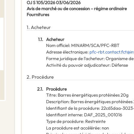
OJ S 105/2026 03/06/2026
Avis de marché ou de concession – régime ordinaire
Fournitures
1.
Acheteur
1.1.
Acheteur
Nom officiel
:
MINARM/SCA/PFC-RBT
Adresse électronique
:
pfc-rbt.contact.fct@in
Forme juridique de l’acheteur
:
Organisme de 
Activité du pouvoir adjudicateur
:
Défense
2.
Procédure
2.1.
Procédure
Titre
:
Barres énergétiques protéinées 20g
Description
:
Barres énergétiques protéinées 2
Identifiant de la procédure
:
22c65daa-3023
Identifiant interne
:
DAF_2025_001016
Type de procédure
:
Restreinte
La procédure est accélérée
:
non