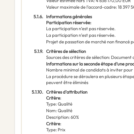
Valeur estimée hors TVA
:
4 636 170,00
EUR
Valeur maximale de l’accord-cadre
:
18 397 
5.1.6.
Informations générales
Participation réservée
:
La participation n’est pas réservée.
La participation n’est pas réservée.
Projet de passation de marché non financé p
5.1.9.
Critères de sélection
Sources des critères de sélection
:
Document 
Informations sur la seconde étape d’une pr
Nombre minimal de candidats à inviter pour 
La procédure se déroulera en plusieurs étap
peuvent être éliminés
5.1.10.
Critères d’attribution
Critère
:
Type
:
Qualité
Nom
:
Qualité
Description
:
60%
Critère
:
Type
:
Prix