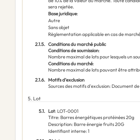
de 10% de la valeur du marché. Toute candid
sera rejetée.
Base juridique
:
Autre
Sans objet
Règlementation applicable en cas de marché
2.1.5.
Conditions du marché public
Conditions de soumission
:
Nombre maximal de lots pour lesquels un sou
Conditions du marché
:
Nombre maximal de lots pouvant être attribu
2.1.6.
Motifs d’exclusion
Sources des motifs d'exclusion
:
Document de
5.
Lot
5.1.
Lot
:
LOT-0001
Titre
:
Barres énergétiques protéinées 20g
Description
:
Barre énergie fruits 20G
Identifiant interne
:
1