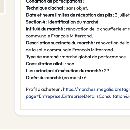
Condition de participations :
Technique d'achat :
sans objet.
Date et heure limites de réception des plis :
3 juill
Section 4 : Identification du marché
Intitulé du marché :
rénovation de la chaufferie et r
communale François Mitterrand.
Description succincte du marché :
rénovation de la 
de la salle communale François Mitterrand.
Type de marché :
marché global de performance.
Consultation alloti :
non.
Lieu principal d'exécution du marché :
29.
Durée du marché (en mois) :
6.
Profil d'acheteur :
https://marches.megalis.bretag
page=Entreprise.EntrepriseDetailsConsultatio