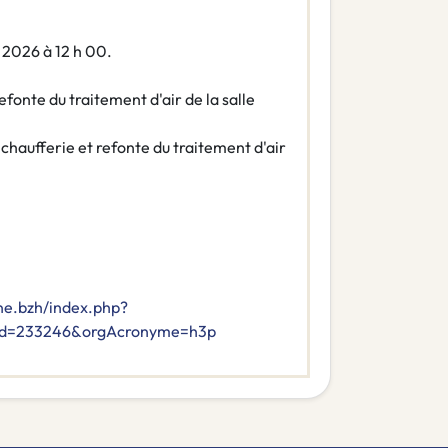
et 2026 à 12 h 00.
efonte du traitement d'air de la salle
chaufferie et refonte du traitement d'air
ne.bzh/index.php?
n&id=233246&orgAcronyme=h3p