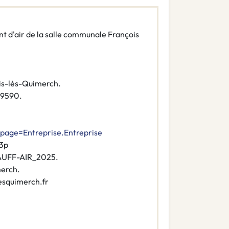
nt d'air de la salle communale François
is-lès-Quimerch.
29590.
?page=Entreprise.Entreprise
3p
UFF-AIR_2025.
merch.
esquimerch.fr