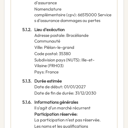
d'assurance
Nomenclature
complémentaire
(
cpv
):
66515000
Service
s d'assurance dommages ou pertes
5.1.2.
Lieu d’exécution
Adresse postale
:
Brocéliande
Communauté
Ville
:
Plélan-le-grand
Code postal
:
35380
Subdivision pays (NUTS)
:
Ille-et-
Vilaine
(
FRH03
)
Pays
:
France
5.1.3.
Durée estimée
Date de début
:
01/01/2027
Date de fin de durée
:
31/12/2030
5.1.6.
Informations générales
Il s’agit d’un marché récurrent
Participation réservée
:
La participation n’est pas réservée.
Les noms et les qualifications