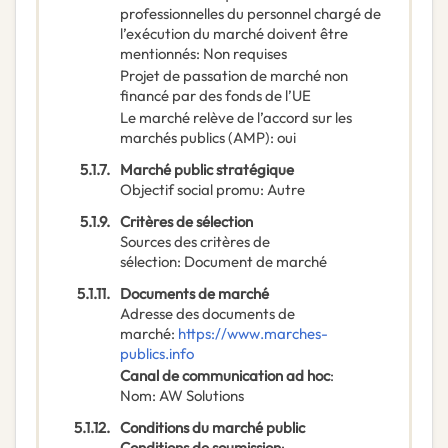
professionnelles du personnel chargé de
l’exécution du marché doivent être
mentionnés
:
Non requises
Projet de passation de marché non
financé par des fonds de l’UE
Le marché relève de l’accord sur les
marchés publics (AMP)
:
oui
5.1.7.
Marché public stratégique
Objectif social promu
:
Autre
5.1.9.
Critères de sélection
Sources des critères de
sélection
:
Document de marché
5.1.11.
Documents de marché
Adresse des documents de
marché
:
https://www.marches-
publics.info
Canal de communication ad hoc
:
Nom
:
AW Solutions
5.1.12.
Conditions du marché public
Conditions de soumission
: