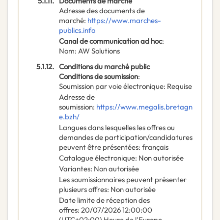
5.1.11.
Documents de marché
Adresse des documents de
marché
:
https://www.marches-
publics.info
Canal de communication ad hoc
:
Nom
:
AW Solutions
5.1.12.
Conditions du marché public
Conditions de soumission
:
Soumission par voie électronique
:
Requise
Adresse de
soumission
:
https://www.megalis.bretagn
e.bzh/
Langues dans lesquelles les offres ou
demandes de participation/candidatures
peuvent être présentées
:
français
Catalogue électronique
:
Non autorisée
Variantes
:
Non autorisée
Les soumissionnaires peuvent présenter
plusieurs offres
:
Non autorisée
Date limite de réception des
offres
:
20/07/2026
12:00:00
(UTC+02:00) Heure de l'Europe