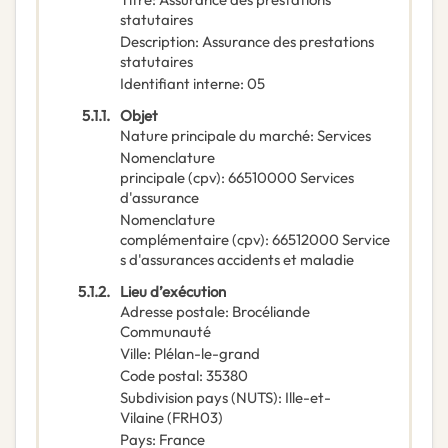
statutaires
Description
:
Assurance des prestations
statutaires
Identifiant interne
:
05
5.1.1.
Objet
Nature principale du marché
:
Services
Nomenclature
principale
(
cpv
):
66510000
Services
d'assurance
Nomenclature
complémentaire
(
cpv
):
66512000
Service
s d'assurances accidents et maladie
5.1.2.
Lieu d’exécution
Adresse postale
:
Brocéliande
Communauté
Ville
:
Plélan-le-grand
Code postal
:
35380
Subdivision pays (NUTS)
:
Ille-et-
Vilaine
(
FRH03
)
Pays
:
France