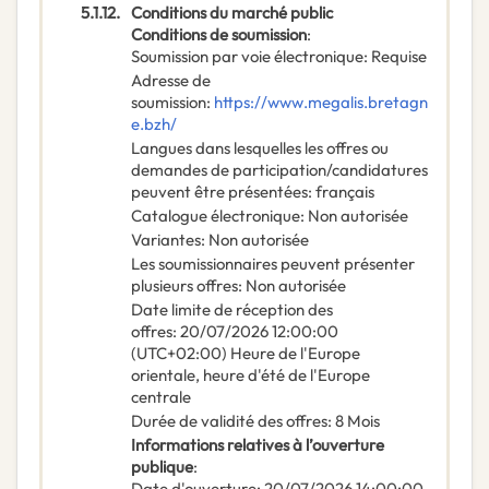
5.1.12.
Conditions du marché public
Conditions de soumission
:
Soumission par voie électronique
:
Requise
Adresse de
soumission
:
https://www.megalis.bretagn
e.bzh/
Langues dans lesquelles les offres ou
demandes de participation/candidatures
peuvent être présentées
:
français
Catalogue électronique
:
Non autorisée
Variantes
:
Non autorisée
Les soumissionnaires peuvent présenter
plusieurs offres
:
Non autorisée
Date limite de réception des
offres
:
20/07/2026
12:00:00
(UTC+02:00) Heure de l'Europe
orientale, heure d'été de l'Europe
centrale
Durée de validité des offres
:
8
Mois
Informations relatives à l’ouverture
publique
:
Date d'ouverture
:
20/07/2026
14:00:00