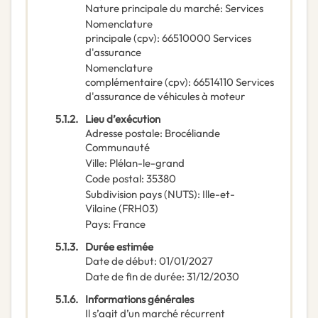
Nature principale du marché
:
Services
Nomenclature
principale
(
cpv
):
66510000
Services
d'assurance
Nomenclature
complémentaire
(
cpv
):
66514110
Services
d'assurance de véhicules à moteur
5.1.2.
Lieu d’exécution
Adresse postale
:
Brocéliande
Communauté
Ville
:
Plélan-le-grand
Code postal
:
35380
Subdivision pays (NUTS)
:
Ille-et-
Vilaine
(
FRH03
)
Pays
:
France
5.1.3.
Durée estimée
Date de début
:
01/01/2027
Date de fin de durée
:
31/12/2030
5.1.6.
Informations générales
Il s’agit d’un marché récurrent