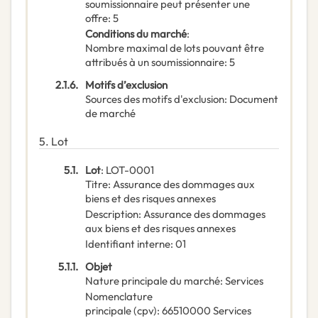
soumissionnaire peut présenter une
offre
:
5
Conditions du marché
:
Nombre maximal de lots pouvant être
attribués à un soumissionnaire
:
5
2.1.6.
Motifs d’exclusion
Sources des motifs d'exclusion
:
Document
de marché
5.
Lot
5.1.
Lot
:
LOT-0001
Titre
:
Assurance des dommages aux
biens et des risques annexes
Description
:
Assurance des dommages
aux biens et des risques annexes
Identifiant interne
:
01
5.1.1.
Objet
Nature principale du marché
:
Services
Nomenclature
principale
(
cpv
):
66510000
Services