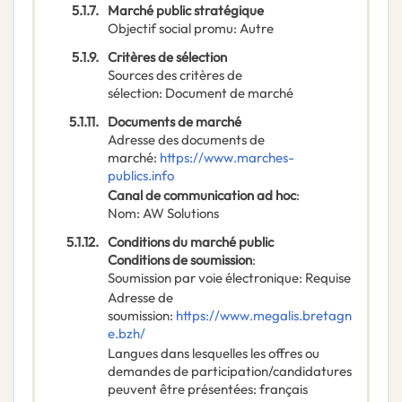
5.1.7.
Marché public stratégique
Objectif social promu
:
Autre
5.1.9.
Critères de sélection
Sources des critères de
sélection
:
Document de marché
5.1.11.
Documents de marché
Adresse des documents de
marché
:
https://www.marches-
publics.info
Canal de communication ad hoc
:
Nom
:
AW Solutions
5.1.12.
Conditions du marché public
Conditions de soumission
:
Soumission par voie électronique
:
Requise
Adresse de
soumission
:
https://www.megalis.bretagn
e.bzh/
Langues dans lesquelles les offres ou
demandes de participation/candidatures
peuvent être présentées
:
français