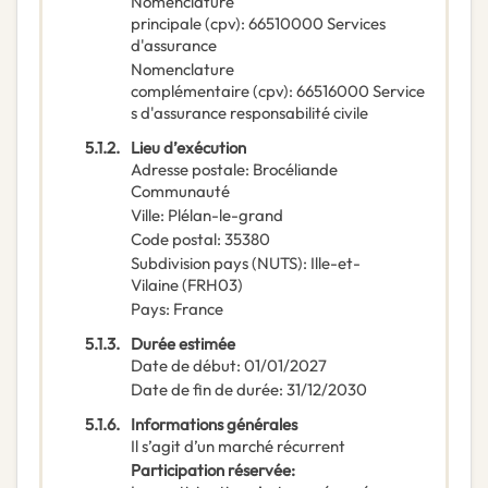
Nomenclature
principale
(
cpv
):
66510000
Services
d'assurance
Nomenclature
complémentaire
(
cpv
):
66516000
Service
s d'assurance responsabilité civile
5.1.2.
Lieu d’exécution
Adresse postale
:
Brocéliande
Communauté
Ville
:
Plélan-le-grand
Code postal
:
35380
Subdivision pays (NUTS)
:
Ille-et-
Vilaine
(
FRH03
)
Pays
:
France
5.1.3.
Durée estimée
Date de début
:
01/01/2027
Date de fin de durée
:
31/12/2030
5.1.6.
Informations générales
Il s’agit d’un marché récurrent
Participation réservée
: