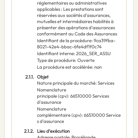
réglementaires ou administratives
applicables : Les prestations sont
réservées aux sociétés d'assurances,
mutuelles et intermédiaires habilités à
présenter des opérations d'assurances
conformément au Code des Assurances
Identifiant de la procédure
:
9ca39fba-
8021-42e4-bbac-6fe4df1f0c74
Identifiant interne
:
2026_SER_ASSU
Type de procédure
:
Ouverte
La procédure est accélérée
:
non
2.1.1.
Objet
Nature principale du marché
:
Services
Nomenclature
principale
(
cpv
):
66510000
Services
d'assurance
Nomenclature
complémentaire
(
cpv
):
66510000
Service
s d'assurance
2.1.2.
Lieu d’exécution
Adresse postale
:
Brocéliande