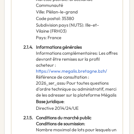
Communauté
Ville
:
Plélan-le-grand
Code postal
:
35380
Subdivision pays (NUTS)
:
Ille-et-
Vilaine
(
FRH03
)
Pays
:
France
2.1.4.
Informations générales
Informations complémentaires
:
Les offres
devront être remises sur la profil
acheteur :
https://www.megalis.bretagne.bzh/
Référence de consultation :
2026_ser_assu Pour toutes questions
d'ordre technique ou administratif, merci
de les adresser sur la plateforme Mégalis
Base juridique
:
Directive 2014/24/UE
2.1.5.
Conditions du marché public
Conditions de soumission
:
Nombre maximal de lots pour lesquels un