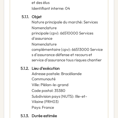
et des élus
Identifiant interne
:
04
5.1.1.
Objet
Nature principale du marché
:
Services
Nomenclature
principale
(
cpv
):
66510000
Services
d'assurance
Nomenclature
complémentaire
(
cpv
):
66513000
Service
s d'assurance défense et recours et
service d'assurance tous risques chantier
5.1.2.
Lieu d’exécution
Adresse postale
:
Brocéliande
Communauté
Ville
:
Plélan-le-grand
Code postal
:
35380
Subdivision pays (NUTS)
:
Ille-et-
Vilaine
(
FRH03
)
Pays
:
France
5.1.3.
Durée estimée