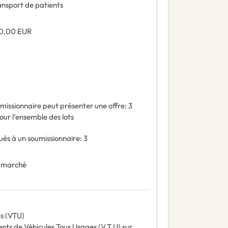
ansport de patients
0,00
EUR
missionnaire peut présenter une offre
:
3
our l’ensemble des lots
és à un soumissionnaire
:
3
 marché
s (VTU)
nts de Véhicules Tous Usages (V.T.U) sur