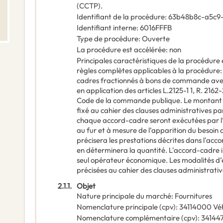
(CCTP).
Identifiant de la procédure
:
63b48b8c-a5c9
Identifiant interne
:
6016FFFB
Type de procédure
:
Ouverte
La procédure est accélérée
:
non
Principales caractéristiques de la procédure e
règles complètes applicables à la procédure
cadres fractionnés à bons de commande ave
en application des articles L.2125-1 1, R. 2162-
Code de la commande publique. Le montan
fixé au cahier des clauses administratives pa
chaque accord-cadre seront exécutées par l
au fur et à mesure de l’apparition du besoin
précisera les prestations décrites dans l'ac
en déterminera la quantité. L'accord-cadre i
seul opérateur économique. Les modalités d
précisées au cahier des clauses administrativ
2.1.1.
Objet
Nature principale du marché
:
Fournitures
Nomenclature principale
(
cpv
):
34114000
Véh
Nomenclature complémentaire
(
cpv
):
34144