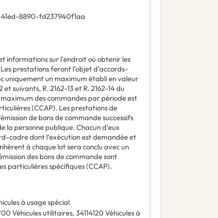
-41ed-8890-fd237940f1aa
t informations sur l'endroit où obtenir les
:
Les prestations feront l’objet d’accords-
c uniquement un maximum établi en valeur
2 et suivants, R. 2162-13 et R. 2162-14 du
t maximum des commandes par période est
rticulières (CCAP). Les prestations de
’émission de bons de commande successifs
 de la personne publique. Chacun d’eux
cord-cadre dont l’exécution est demandée et
nhérent à chaque lot sera conclu avec un
’émission des bons de commande sont
es particulières spécifiques (CCAP).
icules à usage spécial
700
Véhicules utilitaires
,
34114120
Véhicules à