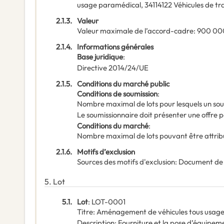
usage paramédical
,
34114122
Véhicules de tr
2.1.3.
Valeur
Valeur maximale de l’accord-cadre
:
900 00
2.1.4.
Informations générales
Base juridique
:
Directive 2014/24/UE
2.1.5.
Conditions du marché public
Conditions de soumission
:
Nombre maximal de lots pour lesquels un sou
Le soumissionnaire doit présenter une offre p
Conditions du marché
:
Nombre maximal de lots pouvant être attribu
2.1.6.
Motifs d’exclusion
Sources des motifs d'exclusion
:
Document de
5.
Lot
5.1.
Lot
:
LOT-0001
Titre
:
Aménagement de véhicules tous usage
Description
:
Fourniture et la pose d’équipeme