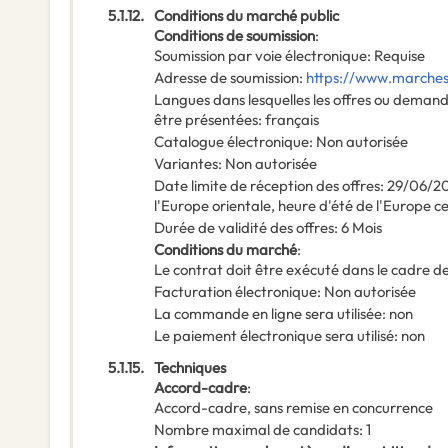
5.1.12.
Conditions du marché public
Conditions de soumission
:
Soumission par voie électronique
:
Requise
Adresse de soumission
:
https://www.marches-
Langues dans lesquelles les offres ou deman
être présentées
:
français
Catalogue électronique
:
Non autorisée
Variantes
:
Non autorisée
Date limite de réception des offres
:
29/06/2
l'Europe orientale, heure d'été de l'Europe c
Durée de validité des offres
:
6
Mois
Conditions du marché
:
Le contrat doit être exécuté dans le cadre
Facturation électronique
:
Non autorisée
La commande en ligne sera utilisée
:
non
Le paiement électronique sera utilisé
:
non
5.1.15.
Techniques
Accord-cadre
:
Accord-cadre, sans remise en concurrence
Nombre maximal de candidats
:
1