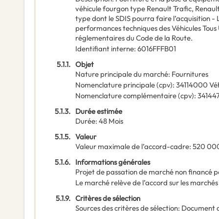
véhicule fourgon type Renault Trafic, Renau
type dont le SDIS pourra faire l’acquisition -
performances techniques des Véhicules Tous U
réglementaires du Code de la Route.
Identifiant interne
:
6016FFFB01
5.1.1.
Objet
Nature principale du marché
:
Fournitures
Nomenclature principale
(
cpv
):
34114000
Véh
Nomenclature complémentaire
(
cpv
):
34144
5.1.3.
Durée estimée
Durée
:
48
Mois
5.1.5.
Valeur
Valeur maximale de l’accord-cadre
:
520 00
5.1.6.
Informations générales
Projet de passation de marché non financé p
Le marché relève de l’accord sur les marchés
5.1.9.
Critères de sélection
Sources des critères de sélection
:
Document 