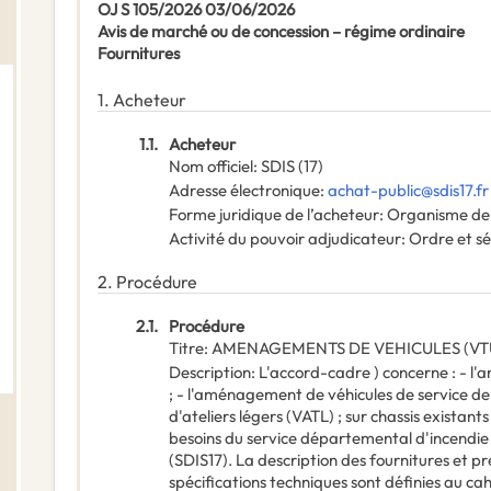
OJ S 105/2026 03/06/2026
Avis de marché ou de concession – régime ordinaire
Fournitures
1.
Acheteur
1.1.
Acheteur
Nom officiel
:
SDIS (17)
Adresse électronique
:
achat-public@sdis17.fr
Forme juridique de l’acheteur
:
Organisme de 
Activité du pouvoir adjudicateur
:
Ordre et sé
2.
Procédure
2.1.
Procédure
Titre
:
AMENAGEMENTS DE VEHICULES (VTU 
Description
:
L'accord-cadre ) concerne : - l
; - l'aménagement de véhicules de service de
d'ateliers légers (VATL) ; sur chassis existant
besoins du service départemental d'incendie
(SDIS17). La description des fournitures et pre
spécifications techniques sont définies au cah