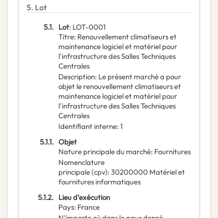
5.
Lot
5.1.
Lot
:
LOT-0001
Titre
:
Renouvellement climatiseurs et
maintenance logiciel et matériel pour
l'infrastructure des Salles Techniques
Centrales
Description
:
Le présent marché a pour
objet le renouvellement climatiseurs et
maintenance logiciel et matériel pour
l'infrastructure des Salles Techniques
Centrales
Identifiant interne
:
1
5.1.1.
Objet
Nature principale du marché
:
Fournitures
Nomenclature
principale
(
cpv
):
30200000
Matériel et
fournitures informatiques
5.1.2.
Lieu d’exécution
Pays
:
France
N’importe où dans le pays donné