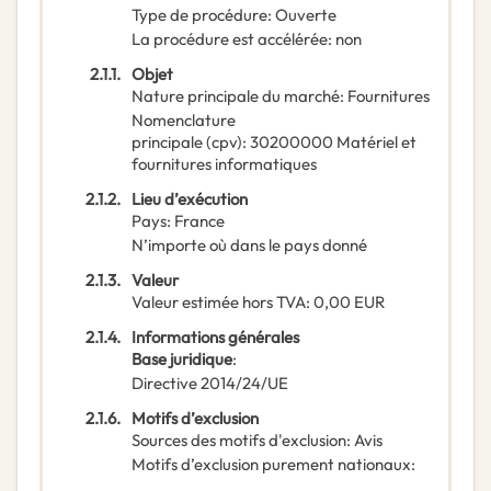
Type de procédure
:
Ouverte
La procédure est accélérée
:
non
2.1.1.
Objet
Nature principale du marché
:
Fournitures
Nomenclature
principale
(
cpv
):
30200000
Matériel et
fournitures informatiques
2.1.2.
Lieu d’exécution
Pays
:
France
N’importe où dans le pays donné
2.1.3.
Valeur
Valeur estimée hors TVA
:
0,00
EUR
2.1.4.
Informations générales
Base juridique
:
Directive 2014/24/UE
2.1.6.
Motifs d’exclusion
Sources des motifs d'exclusion
:
Avis
Motifs d’exclusion purement nationaux
: