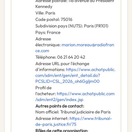
Adresse postale
:
116 avenue du Président
Kennedy
Ville
:
Paris
Code postal
:
75016
Subdivision pays (NUTS)
:
Paris
(
FR101
)
Pays
:
France
Adresse
électronique
:
marion.moreau@radiofran
ce.com
Téléphone
:
06 21 64 20 42
Adresse URL pour l'échange
d'informations
:
https://www.achatpublic.
com/sdm/ent/gen/ent_detail.do?
PCSLID=CSL_2026_oh6Ggljm00
Profil de
l’acheteur
:
https://www.achatpublic.com
/sdm/ent2/gen/index.jsp
Autres points de contact
:
Nom officiel
:
Tribunal judiciaire de Paris
Adresse internet
:
https://www.tribunal-
de-paris.justice.fr/75
Rôles de cette organisation
: