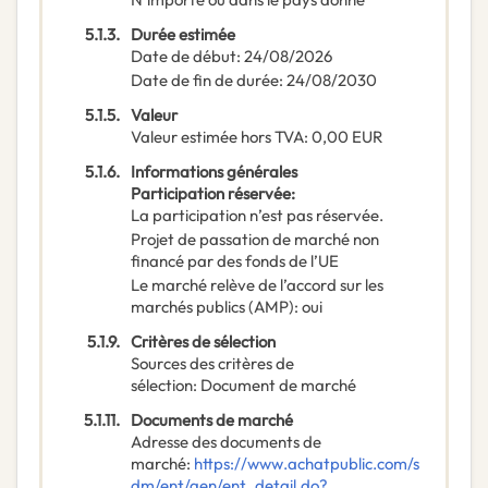
5.1.3.
Durée estimée
Date de début
:
24/08/2026
Date de fin de durée
:
24/08/2030
5.1.5.
Valeur
Valeur estimée hors TVA
:
0,00
EUR
5.1.6.
Informations générales
Participation réservée
:
La participation n’est pas réservée.
Projet de passation de marché non
financé par des fonds de l’UE
Le marché relève de l’accord sur les
marchés publics (AMP)
:
oui
5.1.9.
Critères de sélection
Sources des critères de
sélection
:
Document de marché
5.1.11.
Documents de marché
Adresse des documents de
marché
:
https://www.achatpublic.com/s
dm/ent/gen/ent_detail.do?