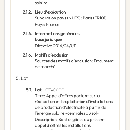
solaire
2.1.2.
Lieu d’exécution
Subdivision pays (NUTS)
:
Paris
(
FR101
)
Pays
:
France
2.1.4.
Informations générales
Base juridique
:
Directive 2014/24/UE
2.1.6.
Motifs d’exclusion
Sources des motifs d'exclusion
:
Document
de marché
5.
Lot
5.1.
Lot
:
LOT-0000
Titre
:
Appel d’offres portant sur la
réalisation et l’exploitation d’installations
de production d’électricité à partir de
l’énergie solaire «centrales au sol»
Description
:
Sont éligibles au présent
appel d’offres les installations