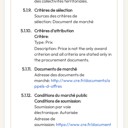
des collectivités territoriales.
5.1.9.
Critères de sélection
Sources des critères de
sélection
:
Document de marché
5.1.10.
Critères d’attribution
Critère
:
Type
:
Prix
Description
:
Price is not the only award
criterion and all criteria are stated only in
the procurement documents.
5.1.11.
Documents de marché
Adresse des documents de
marché
:
http://www.cre.fr/documents/a
ppels-d-offres
5.1.12.
Conditions du marché public
Conditions de soumission
:
Soumission par voie
électronique
:
Autorisée
Adresse de
soumission
:
https://www.cre.fr/document