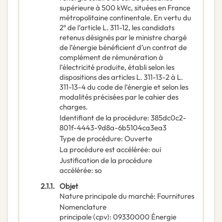
supérieure à 500 kWc, situées en France
métropolitaine continentale. En vertu du
2º de l’article L. 311-12, les candidats
retenus désignés par le ministre chargé
de l’énergie bénéficient d’un contrat de
complément de rémunération à
l’électricité produite, établi selon les
dispositions des articles L. 311-13-2 à L.
311-13-4 du code de l’énergie et selon les
modalités précisées par le cahier des
charges.
Identifiant de la procédure
:
385dc0c2-
801f-4443-9d8a-6b5104ca3ea3
Type de procédure
:
Ouverte
La procédure est accélérée
:
oui
Justification de la procédure
accélérée
:
so
2.1.1.
Objet
Nature principale du marché
:
Fournitures
Nomenclature
principale
(
cpv
):
09330000
Énergie