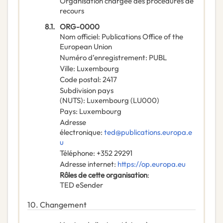
Organisation chargée des procédures de
recours
8.1.
ORG-0000
Nom officiel
:
Publications Office of the
European Union
Numéro d’enregistrement
:
PUBL
Ville
:
Luxembourg
Code postal
:
2417
Subdivision pays
(NUTS)
:
Luxembourg
(
LU000
)
Pays
:
Luxembourg
Adresse
électronique
:
ted@publications.europa.e
u
Téléphone
:
+352 29291
Adresse internet
:
https://op.europa.eu
Rôles de cette organisation
:
TED eSender
10.
Changement