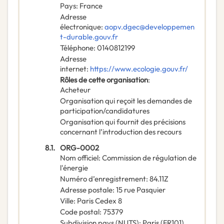
Pays
:
France
Adresse
électronique
:
aopv.dgec@developpemen
t-durable.gouv.fr
Téléphone
:
0140812199
Adresse
internet
:
https://www.ecologie.gouv.fr/
Rôles de cette organisation
:
Acheteur
Organisation qui reçoit les demandes de
participation/candidatures
Organisation qui fournit des précisions
concernant l’introduction des recours
8.1.
ORG-0002
Nom officiel
:
Commission de régulation de
l'énergie
Numéro d’enregistrement
:
84.11Z
Adresse postale
:
15 rue Pasquier
Ville
:
Paris Cedex 8
Code postal
:
75379
Subdivision pays (NUTS)
:
Paris
(
FR101
)