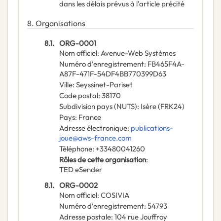
dans les délais prévus à l'article précité
8.
Organisations
8.1.
ORG-0001
Nom officiel
:
Avenue-Web Systèmes
Numéro d’enregistrement
:
FB465F4A-
A87F-471F-54DF4BB770399D63
Ville
:
Seyssinet-Pariset
Code postal
:
38170
Subdivision pays (NUTS)
:
Isère
(
FRK24
)
Pays
:
France
Adresse électronique
:
publications-
joue@aws-france.com
Téléphone
:
+33480041260
Rôles de cette organisation
:
TED eSender
8.1.
ORG-0002
Nom officiel
:
COSIVIA
Numéro d’enregistrement
:
54793
Adresse postale
:
104 rue Jouffroy