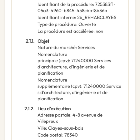
Identifiant de la procédure
:
725383f1-
05a3-4960-b845-458cbbf8b36b
Identifiant interne
:
26_REHABCLAYES
Type de procédure
:
Ouverte
La procédure est accélérée
:
non
2.1.1.
Objet
Nature du marché
:
Services
Nomenclature
principale
(
cpv
):
71240000
Services
d'architecture, d'ingénierie et de
planification
Nomenclature
supplémentaire
(
cpv
):
71240000
Service
s d'architecture, d'ingénierie et de
planification
2.1.2.
Lieu d’exécution
Adresse postale
:
4-8 avenue de
Villepreux
Ville
:
Clayes-sous-bois
Code postal
:
78340