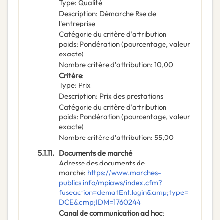
Type
:
Qualité
Description
:
Démarche Rse de
l'entreprise
Catégorie du critère d’attribution
poids
:
Pondération (pourcentage, valeur
exacte)
Nombre critère d’attribution
:
10,00
Critère
:
Type
:
Prix
Description
:
Prix des prestations
Catégorie du critère d’attribution
poids
:
Pondération (pourcentage, valeur
exacte)
Nombre critère d’attribution
:
55,00
5.1.11.
Documents de marché
Adresse des documents de
marché
:
https://www.marches-
publics.info/mpiaws/index.cfm?
fuseaction=dematEnt.login&amp;type=
DCE&amp;IDM=1760244
Canal de communication ad hoc
: