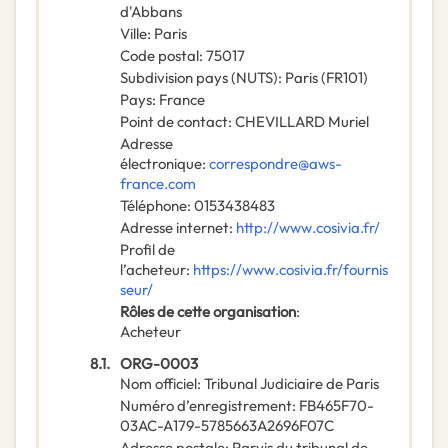
d'Abbans
Ville
:
Paris
Code postal
:
75017
Subdivision pays (NUTS)
:
Paris
(
FR101
)
Pays
:
France
Point de contact
:
CHEVILLARD Muriel
Adresse
électronique
:
correspondre@aws-
france.com
Téléphone
:
0153438483
Adresse internet
:
http://www.cosivia.fr/
Profil de
l’acheteur
:
https://www.cosivia.fr/fournis
seur/
Rôles de cette organisation
:
Acheteur
8.1.
ORG-0003
Nom officiel
:
Tribunal Judiciaire de Paris
Numéro d’enregistrement
:
FB465F70-
03AC-A179-5785663A2696F07C
Adresse postale
:
Parvis du tribunal de