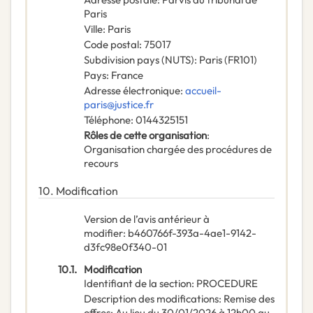
Paris
Ville
:
Paris
Code postal
:
75017
Subdivision pays (NUTS)
:
Paris
(
FR101
)
Pays
:
France
Adresse électronique
:
accueil-
paris@justice.fr
Téléphone
:
0144325151
Rôles de cette organisation
:
Organisation chargée des procédures de
recours
10.
Modification
Version de l’avis antérieur à
modifier
:
b460766f-393a-4ae1-9142-
d3fc98e0f340-01
10.1.
Modification
Identifiant de la section
:
PROCEDURE
Description des modifications
:
Remise des
offres: Au lieu du 30/01/2026 à 12h00 au