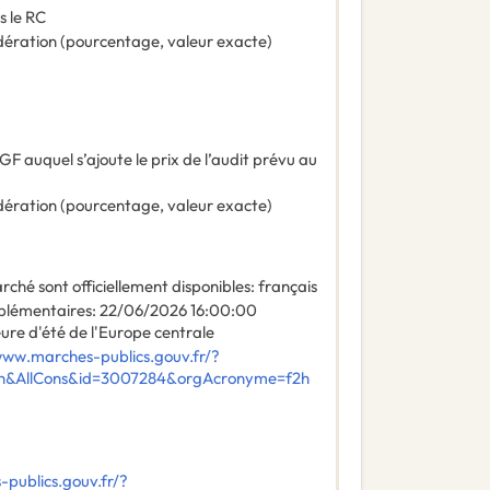
s le RC
ération (pourcentage, valeur exacte)
F auquel s’ajoute le prix de l’audit prévu au
ération (pourcentage, valeur exacte)
ché sont officiellement disponibles
:
français
plémentaires
:
22/06/2026
16:00:00
ure d'été de l'Europe centrale
www.marches-publics.gouv.fr/?
ch&AllCons&id=3007284&orgAcronyme=f2h
publics.gouv.fr/?