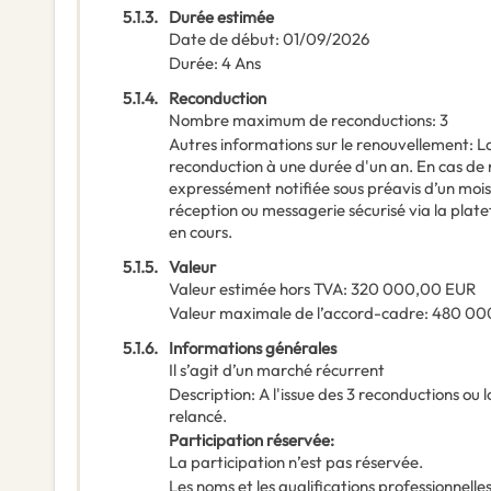
5.1.3.
Durée estimée
Date de début
:
01/09/2026
Durée
:
4
Ans
5.1.4.
Reconduction
Nombre maximum de reconductions
:
3
Autres informations sur le renouvellement
:
L
reconduction à une durée d'un an. En cas de 
expressément notifiée sous préavis d’un mo
réception ou messagerie sécurisé via la pla
en cours.
5.1.5.
Valeur
Valeur estimée hors TVA
:
320 000,00
EUR
Valeur maximale de l’accord-cadre
:
480 00
5.1.6.
Informations générales
Il s’agit d’un marché récurrent
Description
:
A l'issue des 3 reconductions ou 
relancé.
Participation réservée
:
La participation n’est pas réservée.
Les noms et les qualifications professionnell