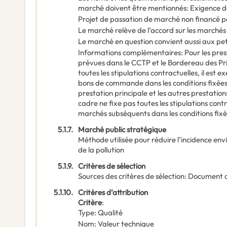
marché doivent être mentionnés
:
Exigence da
Projet de passation de marché non financé p
Le marché relève de l’accord sur les marchés
Le marché en question convient aussi aux pe
Informations complémentaires
:
Pour les pres
prévues dans le CCTP et le Bordereau des Pri
toutes les stipulations contractuelles, il est 
bons de commande dans les conditions fixées a
prestation principale et les autres prestatio
cadre ne fixe pas toutes les stipulations contr
marchés subséquents dans les conditions fixée
5.1.7.
Marché public stratégique
Méthode utilisée pour réduire l’incidence en
de la pollution
5.1.9.
Critères de sélection
Sources des critères de sélection
:
Document 
5.1.10.
Critères d’attribution
Critère
:
Type
:
Qualité
Nom
:
Valeur technique