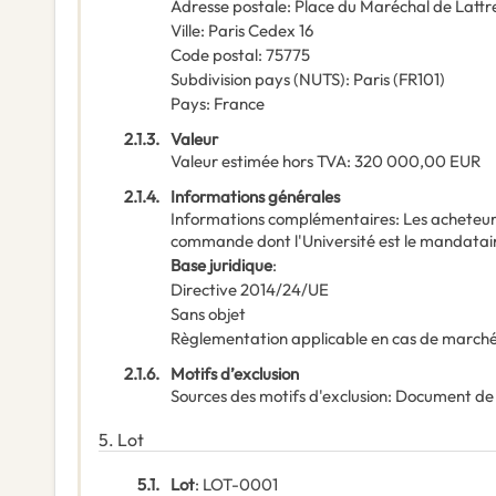
Adresse postale
:
Place du Maréchal de Lattr
Ville
:
Paris Cedex 16
Code postal
:
75775
Subdivision pays (NUTS)
:
Paris
(
FR101
)
Pays
:
France
2.1.3.
Valeur
Valeur estimée hors TVA
:
320 000,00
EUR
2.1.4.
Informations générales
Informations complémentaires
:
Les acheteur
commande dont l'Université est le mandatai
Base juridique
:
Directive 2014/24/UE
Sans objet
Règlementation applicable en cas de marché
2.1.6.
Motifs d’exclusion
Sources des motifs d'exclusion
:
Document de
5.
Lot
5.1.
Lot
:
LOT-0001