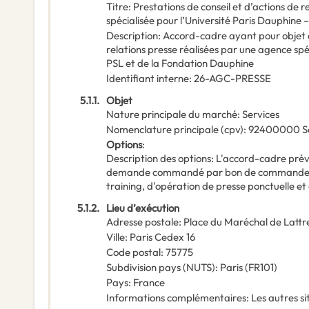
Titre
:
Prestations de conseil et d’actions de 
spécialisée pour l’Université Paris Dauphine 
Description
:
Accord-cadre ayant pour objet de
relations presse réalisées par une agence spé
PSL et de la Fondation Dauphine
Identifiant interne
:
26-AGC-PRESSE
5.1.1.
Objet
Nature principale du marché
:
Services
Nomenclature principale
(
cpv
):
92400000
S
Options
:
Description des options
:
L'accord-cadre prévo
demande commandé par bon de commande. Il
training, d'opération de presse ponctuelle et
5.1.2.
Lieu d’exécution
Adresse postale
:
Place du Maréchal de Lattr
Ville
:
Paris Cedex 16
Code postal
:
75775
Subdivision pays (NUTS)
:
Paris
(
FR101
)
Pays
:
France
Informations complémentaires
:
Les autres si