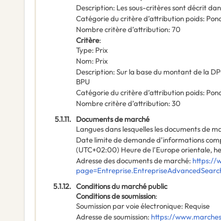
Description
:
Les sous-critères sont décrit dan
Catégorie du critère d’attribution poids
:
Pond
Nombre critère d’attribution
:
70
Critère
:
Type
:
Prix
Nom
:
Prix
Description
:
Sur la base du montant de la DPG
BPU
Catégorie du critère d’attribution poids
:
Pond
Nombre critère d’attribution
:
30
5.1.11.
Documents de marché
Langues dans lesquelles les documents de mar
Date limite de demande d’informations com
(UTC+02:00) Heure de l'Europe orientale, he
Adresse des documents de marché
:
https://
page=Entreprise.EntrepriseAdvancedSear
5.1.12.
Conditions du marché public
Conditions de soumission
:
Soumission par voie électronique
:
Requise
Adresse de soumission
:
https://www.marches-