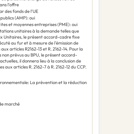
ns l’offre
ar des fonds de l’UE
 publics (AMP)
:
oui
tites et moyennes entreprises (PME)
:
oui
tations unitaires à la demande telles que
x Unitaires, le présent accord-cadre fixe
exécuté au fur et à mesure de l'émission de
ux articles R2162-13 et R. 2162-14. Pour la
ns non prévus au BPU, le présent accord-
actuelles, il donnera lieu à la conclusion de
s aux articles R. 2162-7 à R. 2162-12 du CCP.
vironnementale
:
La prévention et la réduction
de marché