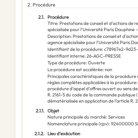
2.
Procédure
2.1.
Procédure
Titre
:
Prestations de conseil et d’actions de 
spécialisée pour l’Université Paris Dauphine 
Description
:
Prestations de conseil et d’actio
agence spécialisée pour l’Université Paris D
Identifiant de la procédure
:
c78967e2-9d23
Identifiant interne
:
26-AGC-PRESSE
Type de procédure
:
Ouverte
La procédure est accélérée
:
non
Principales caractéristiques de la procédure e
règles complètes applicables à la procédure
procédure d’appel d’offres ouvert au sens des 
R. 2161-5 du code de la commande publique (
dématérialisée en application de l’article R. 
2.1.1.
Objet
Nature principale du marché
:
Services
Nomenclature principale
(
cpv
):
92400000
S
2.1.2.
Lieu d’exécution