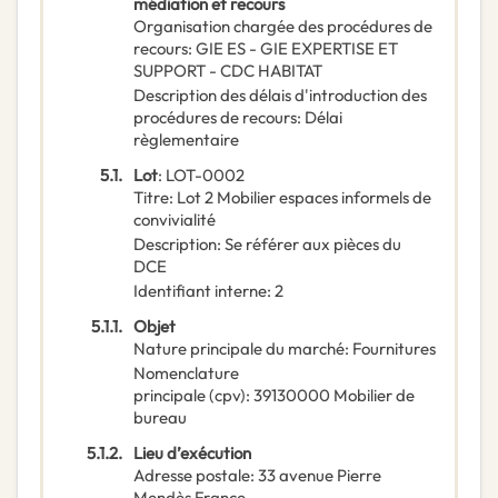
médiation et recours
Organisation chargée des procédures de
recours
:
GIE ES - GIE EXPERTISE ET
SUPPORT - CDC HABITAT
Description des délais d'introduction des
procédures de recours
:
Délai
règlementaire
5.1.
Lot
:
LOT-0002
Titre
:
Lot 2 Mobilier espaces informels de
convivialité
Description
:
Se référer aux pièces du
DCE
Identifiant interne
:
2
5.1.1.
Objet
Nature principale du marché
:
Fournitures
Nomenclature
principale
(
cpv
):
39130000
Mobilier de
bureau
5.1.2.
Lieu d’exécution
Adresse postale
:
33 avenue Pierre
Mendès France