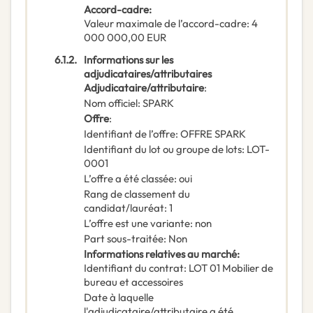
Accord-cadre
:
Valeur maximale de l’accord-cadre
:
4
000 000,00
EUR
6.1.2.
Informations sur les
adjudicataires/attributaires
Adjudicataire/attributaire
:
Nom officiel
:
SPARK
Offre
:
Identifiant de l’offre
:
OFFRE SPARK
Identifiant du lot ou groupe de lots
:
LOT-
0001
L’offre a été classée
:
oui
Rang de classement du
candidat/lauréat
:
1
L’offre est une variante
:
non
Part sous-traitée
:
Non
Informations relatives au marché
:
Identifiant du contrat
:
LOT 01 Mobilier de
bureau et accessoires
Date à laquelle
l'adjudicataire/attributaire a été