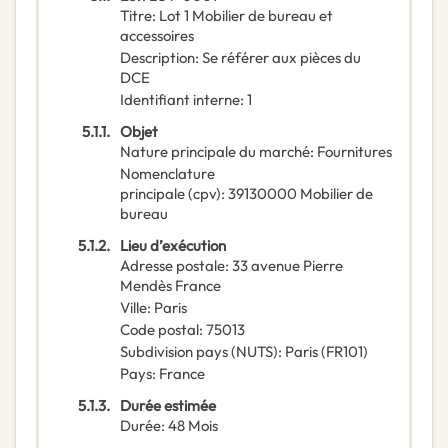
Titre
:
Lot 1 Mobilier de bureau et
accessoires
Description
:
Se référer aux pièces du
DCE
Identifiant interne
:
1
5.1.1.
Objet
Nature principale du marché
:
Fournitures
Nomenclature
principale
(
cpv
):
39130000
Mobilier de
bureau
5.1.2.
Lieu d’exécution
Adresse postale
:
33 avenue Pierre
Mendès France
Ville
:
Paris
Code postal
:
75013
Subdivision pays (NUTS)
:
Paris
(
FR101
)
Pays
:
France
5.1.3.
Durée estimée
Durée
:
48
Mois