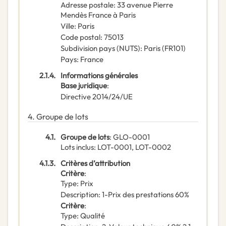
Adresse postale
:
33 avenue Pierre
Mendès France à Paris
Ville
:
Paris
Code postal
:
75013
Subdivision pays (NUTS)
:
Paris
(
FR101
)
Pays
:
France
2.1.4.
Informations générales
Base juridique
:
Directive 2014/24/UE
4.
Groupe de lots
4.1.
Groupe de lots
:
GLO-0001
Lots inclus
:
LOT-0001, LOT-0002
4.1.3.
Critères d’attribution
Critère
:
Type
:
Prix
Description
:
1-Prix des prestations 60%
Critère
:
Type
:
Qualité