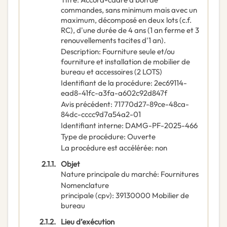
commandes, sans minimum mais avec un
maximum, décomposé en deux lots (c.f.
RC), d'une durée de 4 ans (1 an ferme et 3
renouvellements tacites d'1 an).
Description
:
Fourniture seule et/ou
fourniture et installation de mobilier de
bureau et accessoires (2 LOTS)
Identifiant de la procédure
:
2ec69114-
ead8-41fc-a3fa-a602c92d847f
Avis précédent
:
71770d27-89ce-48ca-
84dc-cccc9d7a54a2-01
Identifiant interne
:
DAMG-PF-2025-466
Type de procédure
:
Ouverte
La procédure est accélérée
:
non
2.1.1.
Objet
Nature principale du marché
:
Fournitures
Nomenclature
principale
(
cpv
):
39130000
Mobilier de
bureau
2.1.2.
Lieu d’exécution