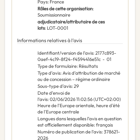
Pays
:
France
Rôles de cette organisation
:
Soumissionnaire
adjudicataire/attributaire de ces
lots
:
LOT-0001
Informations relatives à l’avis
Identifiant/version de l’avis
:
2177c893-
0aef-4c19-8f24-f4594416e51c
-
01
Type de formulaire
:
Résultats
Type d’avis
:
Avis d’attribution de marché
ou de concession – régime ordinaire
Sous-type d’avis
:
29
Date d’envoi de
l’avis
:
02/06/2026
11:02:56 (UTC+02:00)
Heure de l'Europe orientale, heure d'été
de l'Europe centrale
Langues dans lesquelles l’avis en question
est officiellement disponible
:
français
Numéro de publication de l’avis
:
378621-
2026