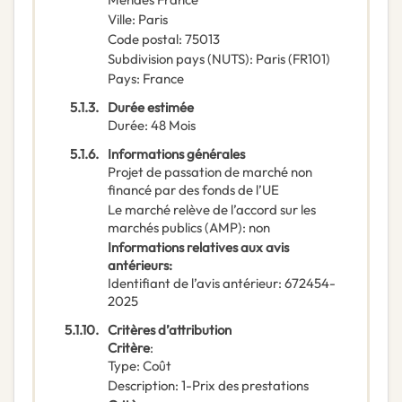
Ville
:
Paris
Code postal
:
75013
Subdivision pays (NUTS)
:
Paris
(
FR101
)
Pays
:
France
5.1.3.
Durée estimée
Durée
:
48
Mois
5.1.6.
Informations générales
Projet de passation de marché non
financé par des fonds de l’UE
Le marché relève de l’accord sur les
marchés publics (AMP)
:
non
Informations relatives aux avis
antérieurs
:
Identifiant de l’avis antérieur
:
672454-
2025
5.1.10.
Critères d’attribution
Critère
:
Type
:
Coût
Description
:
1-Prix des prestations