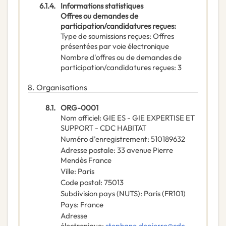
6.1.4.
Informations statistiques
Offres ou demandes de
participation/candidatures reçues
:
Type de soumissions reçues
:
Offres
présentées par voie électronique
Nombre d'offres ou de demandes de
participation/candidatures reçues
:
3
8.
Organisations
8.1.
ORG-0001
Nom officiel
:
GIE ES - GIE EXPERTISE ET
SUPPORT - CDC HABITAT
Numéro d’enregistrement
:
510189632
Adresse postale
:
33 avenue Pierre
Mendès France
Ville
:
Paris
Code postal
:
75013
Subdivision pays (NUTS)
:
Paris
(
FR101
)
Pays
:
France
Adresse
électronique
:
stephane.depierre@cdc-