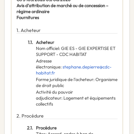
Avis d’attribution de marché ou de concession –
régime ordinaire
Fournitures
1.
Acheteur
1.1.
Acheteur
Nom officiel
:
GIE ES - GIE EXPERTISE ET
SUPPORT - CDC HABITAT
Adresse
électronique
:
stephane.depierre@cdc-
habitat.fr
Forme juridique de l’acheteur
:
Organisme
de droit public
Activité du pouvoir
adjudicateur
:
Logement et équipements
collectifs
2.
Procédure
2.1.
Procédure
Titre
:
Accord-cadre à bon de