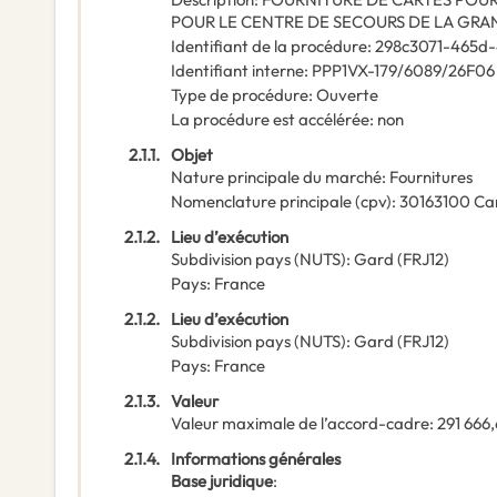
POUR LE CENTRE DE SECOURS DE LA GR
Identifiant de la procédure
:
298c3071-465d-4
Identifiant interne
:
PPP1VX-179/6089/26F06
Type de procédure
:
Ouverte
La procédure est accélérée
:
non
2.1.1.
Objet
Nature principale du marché
:
Fournitures
Nomenclature principale
(
cpv
):
30163100
Car
2.1.2.
Lieu d’exécution
Subdivision pays (NUTS)
:
Gard
(
FRJ12
)
Pays
:
France
2.1.2.
Lieu d’exécution
Subdivision pays (NUTS)
:
Gard
(
FRJ12
)
Pays
:
France
2.1.3.
Valeur
Valeur maximale de l’accord-cadre
:
291 666
2.1.4.
Informations générales
Base juridique
: