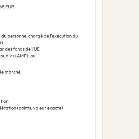
,68
EUR
es du personnel chargé de l’exécution du
es
ar des fonds de l’UE
 publics (AMP)
:
oui
de marché
ation
ération (points, valeur exacte)