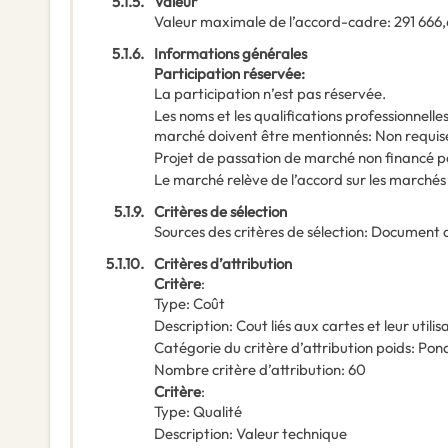
5.1.5.
Valeur
Valeur maximale de l’accord-cadre
:
291 666
5.1.6.
Informations générales
Participation réservée
:
La participation n’est pas réservée.
Les noms et les qualifications professionnell
marché doivent être mentionnés
:
Non requis
Projet de passation de marché non financé p
Le marché relève de l’accord sur les marchés
5.1.9.
Critères de sélection
Sources des critères de sélection
:
Document 
5.1.10.
Critères d’attribution
Critère
:
Type
:
Coût
Description
:
Cout liés aux cartes et leur utilis
Catégorie du critère d’attribution poids
:
Pond
Nombre critère d’attribution
:
60
Critère
:
Type
:
Qualité
Description
:
Valeur technique