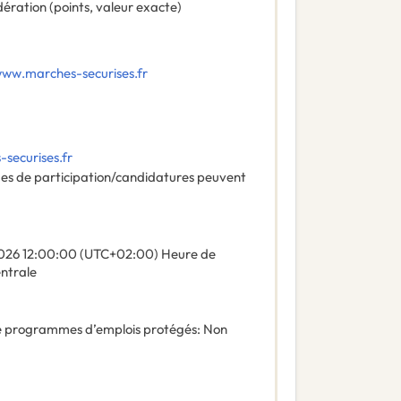
ération (points, valeur exacte)
www.marches-securises.fr
securises.fr
des de participation/candidatures peuvent
026
12:00:00 (UTC+02:00) Heure de
entrale
 de programmes d’emplois protégés
:
Non