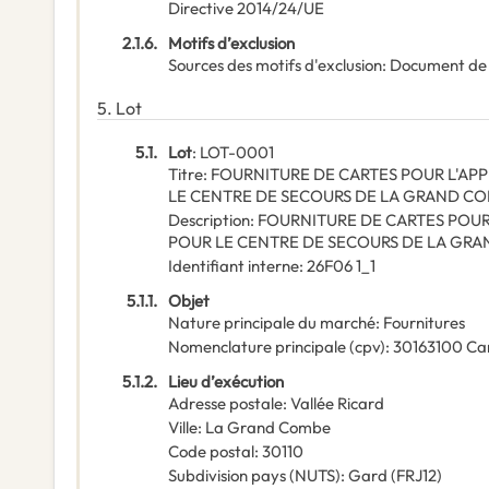
Directive 2014/24/UE
2.1.6.
Motifs d’exclusion
Sources des motifs d'exclusion
:
Document de
5.
Lot
5.1.
Lot
:
LOT-0001
Titre
:
FOURNITURE DE CARTES POUR L'A
LE CENTRE DE SECOURS DE LA GRAND C
Description
:
FOURNITURE DE CARTES POU
POUR LE CENTRE DE SECOURS DE LA GR
Identifiant interne
:
26F06 1_1
5.1.1.
Objet
Nature principale du marché
:
Fournitures
Nomenclature principale
(
cpv
):
30163100
Car
5.1.2.
Lieu d’exécution
Adresse postale
:
Vallée Ricard
Ville
:
La Grand Combe
Code postal
:
30110
Subdivision pays (NUTS)
:
Gard
(
FRJ12
)