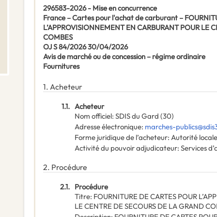
296583-2026 - Mise en concurrence
France – Cartes pour l'achat de carburant – FOUR
L’APPROVISIONNEMENT EN CARBURANT POUR LE C
COMBES
OJ S 84/2026 30/04/2026
Avis de marché ou de concession – régime ordinaire
Fournitures
1.
Acheteur
1.1.
Acheteur
Nom officiel
:
SDIS du Gard (30)
Adresse électronique
:
marches-publics@sdis3
Forme juridique de l’acheteur
:
Autorité local
Activité du pouvoir adjudicateur
:
Services d’
2.
Procédure
2.1.
Procédure
Titre
:
FOURNITURE DE CARTES POUR L’A
LE CENTRE DE SECOURS DE LA GRAND C
Description
:
FOURNITURE DE CARTES POU