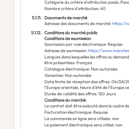
Catégorie du critère d’attribution poids
:
Pond
Nombre critère d’attribution
:
40
5.1.11.
Documents de marché
Adresse des documents de marché
:
https://
5.1.12.
Conditions du marché public
Conditions de soumission
:
Soumission par voie électronique
:
Requise
Adresse de soumission
:
https://www.marches-
Langues dans lesquelles les offres ou deman
être présentées
:
français
Catalogue électronique
:
Non autorisée
Variantes
:
Non autorisée
Date limite de réception des offres
:
04/06/2
l'Europe orientale, heure d'été de l'Europe c
Durée de validité des offres
:
150
Jours
Conditions du marché
:
Le contrat doit être exécuté dans le cadre
Facturation électronique
:
Requise
La commande en ligne sera utilisée
:
non
Le paiement électronique sera utilisé
:
non