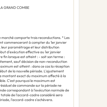
 LA GRAND COMBE
e marché comporte trois reconductions. * Les
nt commenceront à compter du 1er janvier
, leur paramétrage et leur distribution
but d'exécution effective au 1er janvier
in lorsque est atteint : - soit son terme :
citement, sauf décision de non-reconduction
maximum est atteint : dans ce cas la réception
ébut de la nouvelle période. L'ajustement
le montant exact du maximum affecté à la
ble. C'est pourquoi le maximum est
résiduel de commande sur la période ne
nde correspondant à l'exécution normale de
e totale de l'accord-cadre considéré sera
 période, l'accord-cadre s'achèvera.