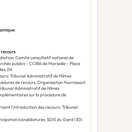
ynamique
:
 recours
diation
:
Comité consultatif national de
rchés publics – CCIRA de Marseille - Place
dex 06
ours
:
Tribunal Administratif de Nîmes
océdures de recours
:
Organisation fournissant
: Tribunal Administratif de Nîmes
omplémentaires sur la procédure de
rnant l’introduction des recours
:
Tribunal
ticipation/candidatures
:
SDIS du Gard (30)