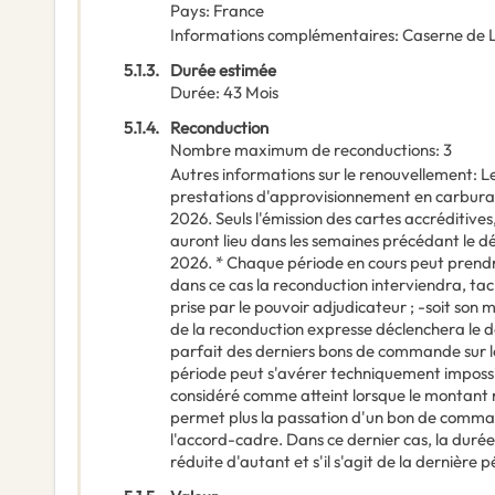
Pays
:
France
Informations complémentaires
:
Caserne de
5.1.3.
Durée estimée
Durée
:
43
Mois
5.1.4.
Reconduction
Nombre maximum de reconductions
:
3
Autres informations sur le renouvellement
:
L
prestations d'approvisionnement en carbura
2026. Seuls l'émission des cartes accréditives
auront lieu dans les semaines précédant le dé
2026. * Chaque période en cours peut prendre f
dans ce cas la reconduction interviendra, ta
prise par le pouvoir adjudicateur ; -soit son 
de la reconduction expresse déclenchera le d
parfait des derniers bons de commande sur 
période peut s'avérer techniquement impossi
considéré comme atteint lorsque le montant 
permet plus la passation d'un bon de comma
l'accord-cadre. Dans ce dernier cas, la duré
réduite d'autant et s'il s'agit de la dernière