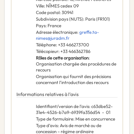
Ville
:
NÎMES cedex 09
Code postal
:
30941
Subdivision pays (NUTS)
:
Paris
(
FR101
)
Pays
:
France
Adresse électronique
:
greffe.ta-
nimes@juradm.fr
Téléphone
:
+33 466273700
Télécopieur
:
+33 466362786
Rôles de cette organisation
:
Organisation chargée des procédures de
recours
Organisation qui fournit des précisions
concernant l’introduction des recours
Informations relatives à l’avis
Identifiant/version de l’avis
:
c63dbe52-
31e4-4526-b7a9-6939fa356d54
-
01
Type de formulaire
:
Mise en concurrence
Type d’avis
:
Avis de marché ou de
concession – régime ordinaire