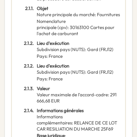
2.1.1.
Objet
Nature principale du marché
:
Fournitures
Nomenclature
principale
(
cpv
):
30163100
Cartes pour
l'achat de carburant
2.1.2.
Lieu d’exécution
Subdivision pays (NUTS)
:
Gard
(
FRJ12
)
Pays
:
France
2.1.2.
Lieu d’exécution
Subdivision pays (NUTS)
:
Gard
(
FRJ12
)
Pays
:
France
2.1.3.
Valeur
Valeur maximale de l’accord-cadre
:
291
666,68
EUR
2.1.4.
Informations générales
Informations
complémentaires
:
RELANCE DE CE LOT
CAR RESILIATION DU MARCHE 25F69
Base juridique
: