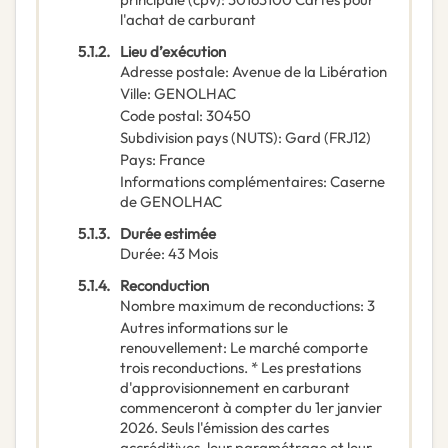
l'achat de carburant
5.1.2.
Lieu d’exécution
Adresse postale
:
Avenue de la Libération
Ville
:
GENOLHAC
Code postal
:
30450
Subdivision pays (NUTS)
:
Gard
(
FRJ12
)
Pays
:
France
Informations complémentaires
:
Caserne
de GENOLHAC
5.1.3.
Durée estimée
Durée
:
43
Mois
5.1.4.
Reconduction
Nombre maximum de reconductions
:
3
Autres informations sur le
renouvellement
:
Le marché comporte
trois reconductions. * Les prestations
d'approvisionnement en carburant
commenceront à compter du 1er janvier
2026. Seuls l'émission des cartes
accréditives, leur paramétrage et leur