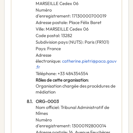
MARSEILLE Cedex 06
Numéro
d’enregistrement
:
17130000700019
Adresse postale
:
Place Félix Baret
Ville
:
MARSEILLE Cedex 06
Code postal
:
13282
Subdivision pays (NUTS)
:
Paris
(
FR101
)
Pays
:
France
Adresse
électronique
:
catherine.pietri@paca.gouv
.fr
Téléphone
:
+33 484354554
Rôles de cette organisation
:
Organisation chargée des procédures de
médiation
8.1.
ORG-0003
Nom officiel
:
Tribunal Administratif de
Nîmes
Numéro
d’enregistrement
:
13000192800014
Adresse postale
:
16, Avenue Feuchères