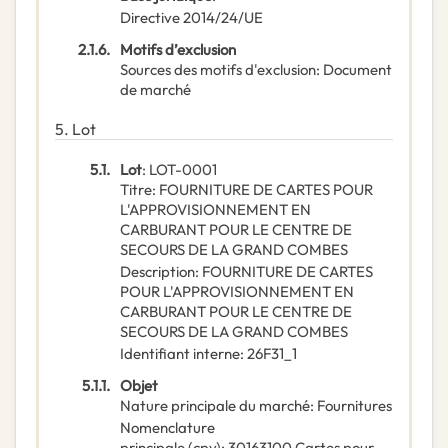
Directive 2014/24/UE
2.1.6.
Motifs d’exclusion
Sources des motifs d'exclusion
:
Document
de marché
5.
Lot
5.1.
Lot
:
LOT-0001
Titre
:
FOURNITURE DE CARTES POUR
L'APPROVISIONNEMENT EN
CARBURANT POUR LE CENTRE DE
SECOURS DE LA GRAND COMBES
Description
:
FOURNITURE DE CARTES
POUR L'APPROVISIONNEMENT EN
CARBURANT POUR LE CENTRE DE
SECOURS DE LA GRAND COMBES
Identifiant interne
:
26F31_1
5.1.1.
Objet
Nature principale du marché
:
Fournitures
Nomenclature
principale
(
cpv
):
30163100
Cartes pour