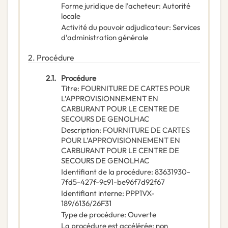
Forme juridique de l’acheteur
:
Autorité
locale
Activité du pouvoir adjudicateur
:
Services
d’administration générale
2.
Procédure
2.1.
Procédure
Titre
:
FOURNITURE DE CARTES POUR
L’APPROVISIONNEMENT EN
CARBURANT POUR LE CENTRE DE
SECOURS DE GENOLHAC
Description
:
FOURNITURE DE CARTES
POUR L’APPROVISIONNEMENT EN
CARBURANT POUR LE CENTRE DE
SECOURS DE GENOLHAC
Identifiant de la procédure
:
83631930-
7fd5-427f-9c91-be96f7d92f67
Identifiant interne
:
PPP1VX-
189/6136/26F31
Type de procédure
:
Ouverte
La procédure est accélérée
:
non