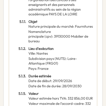
enseignants et des personnels
administratifs au sein de la région
académique PAYS DE LA LOIRE
5.1.1.
Objet
Nature principale du marché
:
Fournitures
Nomenclature
principale
(
cpv
):
39130000
Mobilier de
bureau
5.1.2.
Lieu d’exécution
Ville
:
Nantes
Subdivision pays (NUTS)
:
Loire-
Atlantique
(
FRG01
)
Pays
:
France
5.1.3.
Durée estimée
Date de début
:
29/09/2026
Date de fin de durée
:
28/09/2030
5.1.5.
Valeur
Valeur estimée hors TVA
:
332 856,00
EUR
Valeur maximale de l’accord-cadre
:
332