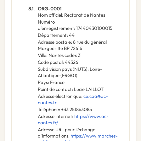
8.1.
ORG-0001
Nom officiel
:
Rectorat de Nantes
Numéro
d’enregistrement
:
17440430100015
Département
:
44
Adresse postale
:
8 rue du général
Margueritte BP 72616
Ville
:
Nantes cedex 3
Code postal
:
44326
Subdivision pays (NUTS)
:
Loire-
Atlantique
(
FRG01
)
Pays
:
France
Point de contact
:
Lucie LAILLOT
Adresse électronique
:
ce.caa@ac-
nantes.fr
Téléphone
:
+33 251863085
Adresse internet
:
https://www.ac-
nantes.fr/
Adresse URL pour l'échange
d'informations
:
https://www.marches-