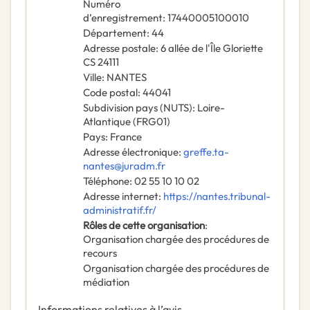
Numéro
d’enregistrement
:
17440005100010
Département
:
44
Adresse postale
:
6 allée de l'Île Gloriette
CS 24111
Ville
:
NANTES
Code postal
:
44041
Subdivision pays (NUTS)
:
Loire-
Atlantique
(
FRG01
)
Pays
:
France
Adresse électronique
:
greffe.ta-
nantes@juradm.fr
Téléphone
:
02 55 10 10 02
Adresse internet
:
https://nantes.tribunal-
administratif.fr/
Rôles de cette organisation
:
Organisation chargée des procédures de
recours
Organisation chargée des procédures de
médiation
Informations relatives à l’avis