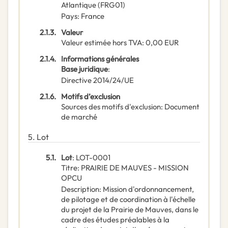
Atlantique
(
FRG01
)
Pays
:
France
2.1.3.
Valeur
Valeur estimée hors TVA
:
0,00
EUR
2.1.4.
Informations générales
Base juridique
:
Directive 2014/24/UE
2.1.6.
Motifs d’exclusion
Sources des motifs d'exclusion
:
Document
de marché
5.
Lot
5.1.
Lot
:
LOT-0001
Titre
:
PRAIRIE DE MAUVES - MISSION
OPCU
Description
:
Mission d'ordonnancement,
de pilotage et de coordination à l'échelle
du projet de la Prairie de Mauves, dans le
cadre des études préalables à la