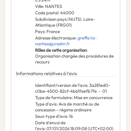
Ville
:
NANTES
Code postal
:
44000
Subdivision pays (NUTS)
:
Loire-
Atlantique
(
FRG01
)
Pays
:
France
Adresse électronique
:
greffe.ta-
nantes@juradm.fr
Rôles de cette organisation
:
Organisation chargée des procédures de
recours
Informations relatives à l’avis
Identifiant/version de l’avis
:
3a281ed0-
c0be-4500-82cf-4b61faefb7fe
-
01
Type de formulaire
:
Mise en concurrence
Type d’avis
:
Avis de marché ou de
concession – régime ordinaire
Sous-type d’avis
:
16
Date d’envoi de
l’avis
:
07/01/2026
18:09:08 (UTC+02:00)