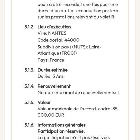
pourra être reconduit une fois pour une
durée d'un an. La reconduction portera
sur les prestations relevant du volet B.
5.1.2.
Lieu d’exécution
Ville
:
NANTES
Code postal
:
44000
Subdivision pays (NUTS)
:
Loire-
Atlantique
(
FRG01
)
Pays
:
France
5.1.3.
Durée estimée
Durée
:
3
Ans
5.1.4.
Renouvellement
Nombre maximal de renouvellements
:
1
5.1.5.
Valeur
Valeur maximale de l’accord-cadre
:
85
000,00
EUR
5.1.6.
Informations générales
Participation réservée
:
La participation n’est pas réservée.