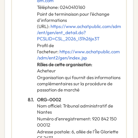
am.com
Téléphone
:
0240410160
Point de terminaison pour l’échange
d’informations
(URL)
:
https://www.achatpublic.com/sdm
/ent/gen/ent_detail.do?
PCSLID=CSL_2026_I31h26jx3T
Profil de
l’acheteur
:
https://www.achatpublic.com
/sdm/ent2/gen/index.jsp
Rôles de cette organisation
:
Acheteur
Organisation qui fournit des informations
complémentaires sur la procédure de
passation de marché
8.1.
ORG-0002
Nom officiel
:
Tribunal administratif de
Nantes
Numéro d’enregistrement
:
920 842 150
00012
Adresse postale
:
6, allée de l'Île Gloriette
CS 24111