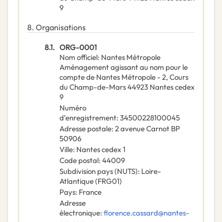
9
8.
Organisations
8.1.
ORG-0001
Nom officiel
:
Nantes Métropole
Aménagement agissant au nom pour le
compte de Nantes Métropole - 2, Cours
du Champ-de-Mars 44923 Nantes cedex
9
Numéro
d’enregistrement
:
34500228100045
Adresse postale
:
2 avenue Carnot BP
50906
Ville
:
Nantes cedex 1
Code postal
:
44009
Subdivision pays (NUTS)
:
Loire-
Atlantique
(
FRG01
)
Pays
:
France
Adresse
électronique
:
florence.cassard@nantes-