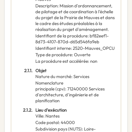
Description
:
Mission d'ordonnancement,
de pilotage et de coordination à l'échelle
du projet de la Prairie de Mauves et dans
le cadre des études préalables à la
réalisation du projet d'aménagement.
Identifiant de la procédure
:
bf82eef1-
8d73-4107-870d-d65d546fa9eb
Identifiant interne
:
2520-Mauves_OPCU
Type de procédure
:
Ouverte
La procédure est accélérée
:
non
2.1.1.
Objet
Nature du marché
:
Services
Nomenclature
principale
(
cpv
):
71240000
Services
d'architecture, d'ingénierie et de
planification
2.1.2.
Lieu d’exécution
Ville
:
Nantes
Code postal
:
44000
Subdivision pays (NUTS)
:
Loire-