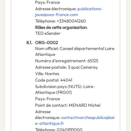
Pays
:
France
Adresse électronique
:
publications-
joue@aws-france.com
Téléphone
:
+33480041260
Rôles de cette organisation
:
TED eSender
8.1.
ORG-0002
Nom officiel
:
Conseil départemental Loire
Atlantique
Numéro d’enregistrement
:
65125
Adresse postale
:
3 quai Ceineray
Ville
:
Nantes
Code postal
:
44041
Subdivision pays (NUTS)
:
Loire-
Atlantique
(
FRG01
)
Pays
:
France
Point de contact
:
MENARD Michel
Adresse
électronique
:
contactmarchespublics@loir
e-atlantique.fr
Téléphone
:
0240991000