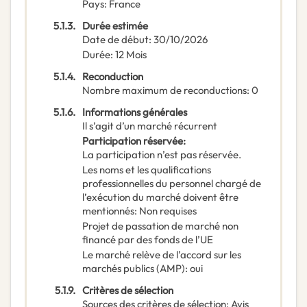
Pays
:
France
5.1.3.
Durée estimée
Date de début
:
30/10/2026
Durée
:
12
Mois
5.1.4.
Reconduction
Nombre maximum de reconductions
:
0
5.1.6.
Informations générales
Il s’agit d’un marché récurrent
Participation réservée
:
La participation n’est pas réservée.
Les noms et les qualifications
professionnelles du personnel chargé de
l’exécution du marché doivent être
mentionnés
:
Non requises
Projet de passation de marché non
financé par des fonds de l’UE
Le marché relève de l’accord sur les
marchés publics (AMP)
:
oui
5.1.9.
Critères de sélection
Sources des critères de sélection
:
Avis