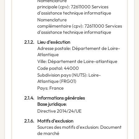
Nomenclature
principale
(
cpv
):
72611000
Services
d'assistance technique informatique
Nomenclature
complémentaire
(
cpv
):
72611000
Services
d'assistance technique informatique
2.1.2.
Lieu d’exécution
Adresse postale
:
Département de Loire-
Atlantique
Ville
:
Département de Loire-atlantique
Code postal
:
44000
Subdivision pays (NUTS)
:
Loire-
Atlantique
(
FRG01
)
Pays
:
France
2.1.4.
Informations générales
Base juridique
:
Directive 2014/24/UE
2.1.6.
Motifs d’exclusion
Sources des motifs d'exclusion
:
Document
de marché