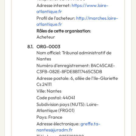
Adresse internet
:
https://www.loire-
atlantique.fr
Profil de l’acheteur
:
http://marches.loire-
atlantique.fr
Rôles de cette organisation
:
Acheteur
8.1.
ORG-0003
Nom officiel
:
Tribunal administratif de
Nantes
Numéro d’enregistrement
:
B4C45CAE-
C3FB-082E-8FDE8B117465C5DB
Adresse postale
:
6, allée de l'Ile-Gloriette
Cs 24111
Ville
:
Nantes
Code postal
:
44041
Subdivision pays (NUTS)
:
Loire-
Atlantique
(
FRG01
)
Pays
:
France
Adresse électronique
:
greffe.ta-
nantes@juradm.fr