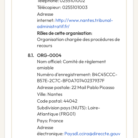
Téléphone
:
0255101002
Télécopieur
:
0255101003
Adresse
internet
:
http://www.nantes.tribunal-
administratif.fr/
Rôles de cette organisation
:
Organisation chargée des procédures de
recours
8.1.
ORG-0004
Nom officiel
:
Comité de règlement
amiable
Numéro d’enregistrement
:
B4C45CCC-
B57E-2C7C-BF0A70740237937F
Adresse postale
:
22 Mail Pablo Picasso
Ville
:
Nantes
Code postal
:
44042
Subdivision pays (NUTS)
:
Loire-
Atlantique
(
FRG01
)
Pays
:
France
Adresse
électronique
:
Paysdl.ccira@direccte.gouv