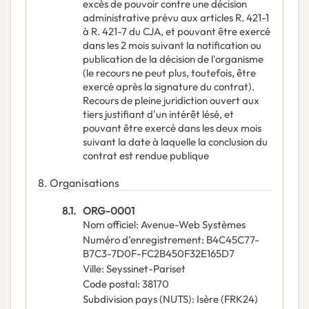
excès de pouvoir contre une décision
administrative prévu aux articles R. 421-1
à R. 421-7 du CJA, et pouvant être exercé
dans les 2 mois suivant la notification ou
publication de la décision de l'organisme
(le recours ne peut plus, toutefois, être
exercé après la signature du contrat).
Recours de pleine juridiction ouvert aux
tiers justifiant d'un intérêt lésé, et
pouvant être exercé dans les deux mois
suivant la date à laquelle la conclusion du
contrat est rendue publique
8.
Organisations
8.1.
ORG-0001
Nom officiel
:
Avenue-Web Systèmes
Numéro d’enregistrement
:
B4C45C77-
B7C3-7D0F-FC2B450F32E165D7
Ville
:
Seyssinet-Pariset
Code postal
:
38170
Subdivision pays (NUTS)
:
Isère
(
FRK24
)