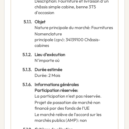
Description
:
Fourniture et livraison d'un
châssis simple cabine, benne 3T5
d'occasion
5.1.1.
Objet
Nature principale du marché
:
Fournitures
Nomenclature
principale
(
cpv
):
34139100
Châssis-
cabines
5.1.2.
Lieu d’exécution
N’importe où
5.1.3.
Durée estimée
Durée
:
2
Mois
5.1.6.
Informations générales
Participation réservée
:
La participation n’est pas réservée.
Projet de passation de marché non
financé par des fonds de l’UE
Le marché relève de l’accord sur les
marchés publics (AMP)
:
non