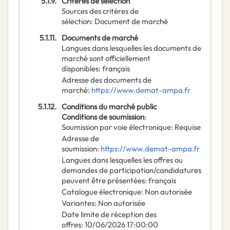
5.1.9.
Critères de sélection
Sources des critères de
sélection
:
Document de marché
5.1.11.
Documents de marché
Langues dans lesquelles les documents de
marché sont officiellement
disponibles
:
français
Adresse des documents de
marché
:
https://www.demat-ampa.fr
5.1.12.
Conditions du marché public
Conditions de soumission
:
Soumission par voie électronique
:
Requise
Adresse de
soumission
:
https://www.demat-ampa.fr
Langues dans lesquelles les offres ou
demandes de participation/candidatures
peuvent être présentées
:
français
Catalogue électronique
:
Non autorisée
Variantes
:
Non autorisée
Date limite de réception des
offres
:
10/06/2026
17:00:00