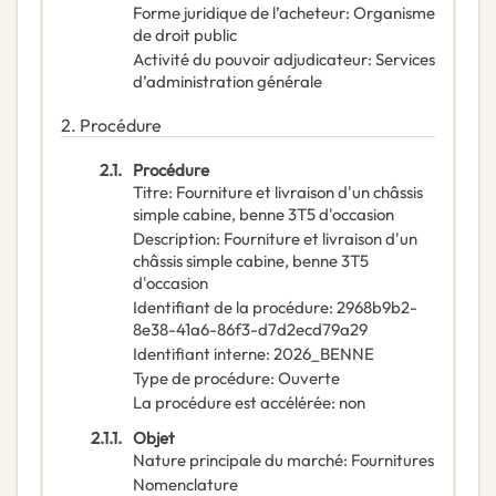
Forme juridique de l’acheteur
:
Organisme
de droit public
Activité du pouvoir adjudicateur
:
Services
d’administration générale
2.
Procédure
2.1.
Procédure
Titre
:
Fourniture et livraison d'un châssis
simple cabine, benne 3T5 d'occasion
Description
:
Fourniture et livraison d'un
châssis simple cabine, benne 3T5
d'occasion
Identifiant de la procédure
:
2968b9b2-
8e38-41a6-86f3-d7d2ecd79a29
Identifiant interne
:
2026_BENNE
Type de procédure
:
Ouverte
La procédure est accélérée
:
non
2.1.1.
Objet
Nature principale du marché
:
Fournitures
Nomenclature