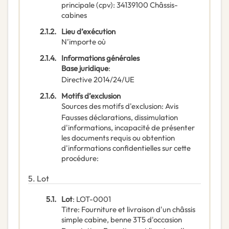
principale
(
cpv
):
34139100
Châssis-
cabines
2.1.2.
Lieu d’exécution
N’importe où
2.1.4.
Informations générales
Base juridique
:
Directive 2014/24/UE
2.1.6.
Motifs d’exclusion
Sources des motifs d'exclusion
:
Avis
Fausses déclarations, dissimulation
d'informations, incapacité de présenter
les documents requis ou obtention
d'informations confidentielles sur cette
procédure
:
5.
Lot
5.1.
Lot
:
LOT-0001
Titre
:
Fourniture et livraison d'un châssis
simple cabine, benne 3T5 d'occasion