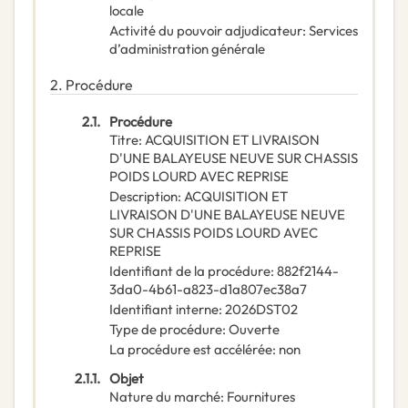
locale
Activité du pouvoir adjudicateur
:
Services
d’administration générale
2.
Procédure
2.1.
Procédure
Titre
:
ACQUISITION ET LIVRAISON
D'UNE BALAYEUSE NEUVE SUR CHASSIS
POIDS LOURD AVEC REPRISE
Description
:
ACQUISITION ET
LIVRAISON D'UNE BALAYEUSE NEUVE
SUR CHASSIS POIDS LOURD AVEC
REPRISE
Identifiant de la procédure
:
882f2144-
3da0-4b61-a823-d1a807ec38a7
Identifiant interne
:
2026DST02
Type de procédure
:
Ouverte
La procédure est accélérée
:
non
2.1.1.
Objet
Nature du marché
:
Fournitures