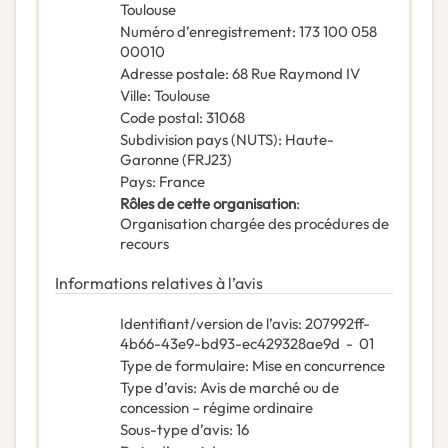
Toulouse
Numéro d’enregistrement
:
173 100 058
00010
Adresse postale
:
68 Rue Raymond IV
Ville
:
Toulouse
Code postal
:
31068
Subdivision pays (NUTS)
:
Haute-
Garonne
(
FRJ23
)
Pays
:
France
Rôles de cette organisation
:
Organisation chargée des procédures de
recours
Informations relatives à l’avis
Identifiant/version de l’avis
:
207992ff-
4b66-43e9-bd93-ec429328ae9d
-
01
Type de formulaire
:
Mise en concurrence
Type d’avis
:
Avis de marché ou de
concession – régime ordinaire
Sous-type d’avis
:
16