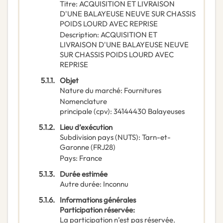
Titre
:
ACQUISITION ET LIVRAISON
D'UNE BALAYEUSE NEUVE SUR CHASSIS
POIDS LOURD AVEC REPRISE
Description
:
ACQUISITION ET
LIVRAISON D'UNE BALAYEUSE NEUVE
SUR CHASSIS POIDS LOURD AVEC
REPRISE
5.1.1.
Objet
Nature du marché
:
Fournitures
Nomenclature
principale
(
cpv
):
34144430
Balayeuses
5.1.2.
Lieu d’exécution
Subdivision pays (NUTS)
:
Tarn-et-
Garonne
(
FRJ28
)
Pays
:
France
5.1.3.
Durée estimée
Autre durée
:
Inconnu
5.1.6.
Informations générales
Participation réservée
:
La participation n’est pas réservée.