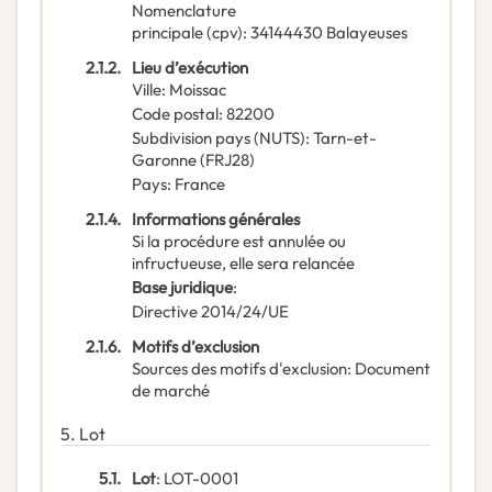
Nomenclature
principale
(
cpv
):
34144430
Balayeuses
2.1.2.
Lieu d’exécution
Ville
:
Moissac
Code postal
:
82200
Subdivision pays (NUTS)
:
Tarn-et-
Garonne
(
FRJ28
)
Pays
:
France
2.1.4.
Informations générales
Si la procédure est annulée ou
infructueuse, elle sera relancée
Base juridique
:
Directive 2014/24/UE
2.1.6.
Motifs d’exclusion
Sources des motifs d'exclusion
:
Document
de marché
5.
Lot
5.1.
Lot
:
LOT-0001