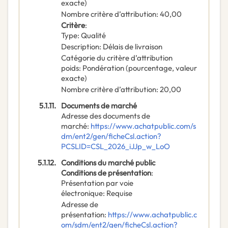
exacte)
Nombre critère d’attribution
:
40,00
Critère
:
Type
:
Qualité
Description
:
Délais de livraison
Catégorie du critère d’attribution
poids
:
Pondération (pourcentage, valeur
exacte)
Nombre critère d’attribution
:
20,00
5.1.11.
Documents de marché
Adresse des documents de
marché
:
https://www.achatpublic.com/s
dm/ent2/gen/ficheCsl.action?
PCSLID=CSL_2026_iJJp_w_LoO
5.1.12.
Conditions du marché public
Conditions de présentation
:
Présentation par voie
électronique
:
Requise
Adresse de
présentation
:
https://www.achatpublic.c
om/sdm/ent2/gen/ficheCsl.action?