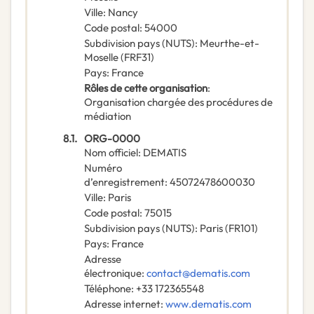
Ville
:
Nancy
Code postal
:
54000
Subdivision pays (NUTS)
:
Meurthe-et-
Moselle
(
FRF31
)
Pays
:
France
Rôles de cette organisation
:
Organisation chargée des procédures de
médiation
8.1.
ORG-0000
Nom officiel
:
DEMATIS
Numéro
d’enregistrement
:
45072478600030
Ville
:
Paris
Code postal
:
75015
Subdivision pays (NUTS)
:
Paris
(
FR101
)
Pays
:
France
Adresse
électronique
:
contact@dematis.com
Téléphone
:
+33 172365548
Adresse internet
:
www.dematis.com