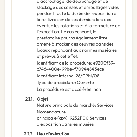
d'accrochage, de décrochage et de
stockage des caisses et emballages vides
pendant toute la durée de l'exposition et
la re-livraison de ces derniers lors des
éventuelles rotations et à la fermeture de
l'exposition. Le cas échéant, le
prestataire pourra également être
amené à stocker des oeuvres dans des
locaux répondant aux normes muséales
et prévus à cet effet.
Identifiant de la procédure
:
e9200f59-
c746-400e-99be-f70944843ece
Identifiant interne
:
26/CPM/08
Type de procédure
:
Ouverte
La procédure est accélérée
:
non
2.1.1.
Objet
Nature principale du marché
:
Services
Nomenclature
principale
(
cpv
):
92521100
Services
d'exposition dans les musées
2.1.2.
Lieu d’exécution