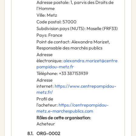
Adresse postale
:
1, parvis des Droits de
l'Homme
Ville
:
Metz
Code postal
:
57000
Subdivision pays (NUTS)
:
Moselle
(
FRF33
)
Pays
:
France
Point de contact
:
Alexandra Morizet,
Responsable des marchés publics
Adresse
électronique
:
alexandra.morizet@centre
pompidou-metz.fr
Téléphone
:
+33 387153939
Adresse
internet
:
https://www.centrepompidou-
metz.fr/
Profil de
l’acheteur
:
https://centrepompidou-
metz.e-marchespublics.com
Rôles de cette organisation
:
Acheteur
8.1.
ORG-0002