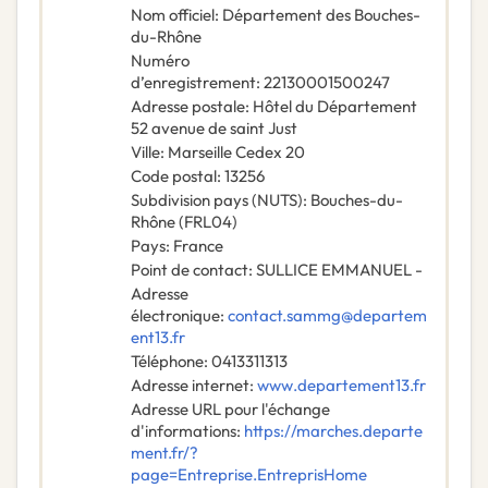
Nom officiel
:
Département des Bouches-
du-Rhône
Numéro
d’enregistrement
:
22130001500247
Adresse postale
:
Hôtel du Département
52 avenue de saint Just
Ville
:
Marseille Cedex 20
Code postal
:
13256
Subdivision pays (NUTS)
:
Bouches-du-
Rhône
(
FRL04
)
Pays
:
France
Point de contact
:
SULLICE EMMANUEL -
Adresse
électronique
:
contact.sammg@departem
ent13.fr
Téléphone
:
0413311313
Adresse internet
:
www.departement13.fr
Adresse URL pour l'échange
d'informations
:
https://marches.departe
ment.fr/?
page=Entreprise.EntreprisHome