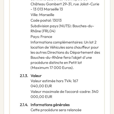
Château Gombert 29-31, rue Joliot-Curie
- 13 013 Marseille 13
Ville
:
Marseille
Code postal
:
13013
Subdivision pays (NUTS)
:
Bouches-du-
Rhône
(
FRL04
)
Pays
:
France
Informations complémentaires
:
Un lot 2
location de Véhicules sans chauffeur pour
les autres Directions du Département des
Bouches-du-Rhône fera l'objet d'une
procédure distincte en Petit lot
(Maximum 17 000 Euros).
2.1.3.
Valeur
Valeur estimée hors TVA
:
167
040,00
EUR
Valeur maximale de l’accord-cadre
:
340
000,00
EUR
2.1.4.
Informations générales
Cette procédure sera relancée