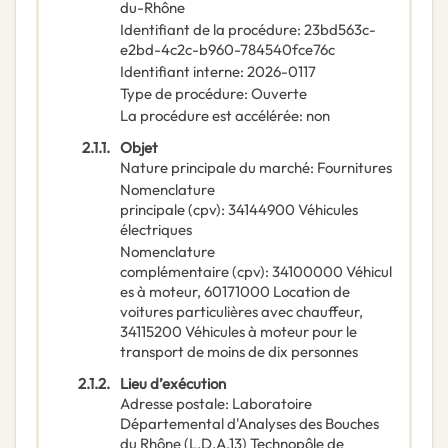
du-Rhône
Identifiant de la procédure
:
23bd563c-
e2bd-4c2c-b960-784540fce76c
Identifiant interne
:
2026-0117
Type de procédure
:
Ouverte
La procédure est accélérée
:
non
2.1.1.
Objet
Nature principale du marché
:
Fournitures
Nomenclature
principale
(
cpv
):
34144900
Véhicules
électriques
Nomenclature
complémentaire
(
cpv
):
34100000
Véhicul
es à moteur
,
60171000
Location de
voitures particulières avec chauffeur
,
34115200
Véhicules à moteur pour le
transport de moins de dix personnes
2.1.2.
Lieu d’exécution
Adresse postale
:
Laboratoire
Départemental d'Analyses des Bouches
du Rhône (L.D.A.13) Technopôle de