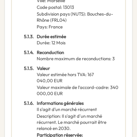
Ville
:
Marseille
Code postal
:
13013
Subdivision pays (NUTS)
:
Bouches-du-
Rhône
(
FRL04
)
Pays
:
France
5.1.3.
Durée estimée
Durée
:
12
Mois
5.1.4.
Reconduction
Nombre maximum de reconductions
:
3
5.1.5.
Valeur
Valeur estimée hors TVA
:
167
040,00
EUR
Valeur maximale de l’accord-cadre
:
340
000,00
EUR
5.1.6.
Informations générales
Il s’agit d’un marché récurrent
Description
:
Il s'agit d'un marché
récurrent. Le marché pourrait être
relancé en 2030.
Participation réservée
: