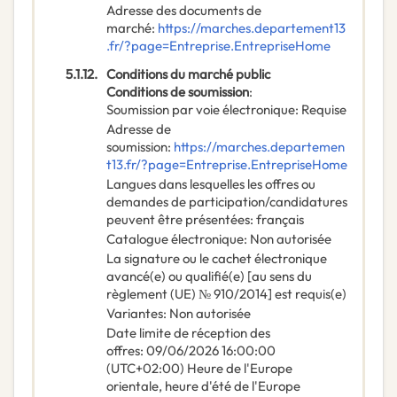
Adresse des documents de
marché
:
https://marches.departement13
.fr/?page=Entreprise.EntrepriseHome
5.1.12.
Conditions du marché public
Conditions de soumission
:
Soumission par voie électronique
:
Requise
Adresse de
soumission
:
https://marches.departemen
t13.fr/?page=Entreprise.EntrepriseHome
Langues dans lesquelles les offres ou
demandes de participation/candidatures
peuvent être présentées
:
français
Catalogue électronique
:
Non autorisée
La signature ou le cachet électronique
avancé(e) ou qualifié(e) [au sens du
règlement (UE) № 910/2014] est requis(e)
Variantes
:
Non autorisée
Date limite de réception des
offres
:
09/06/2026
16:00:00
(UTC+02:00) Heure de l'Europe
orientale, heure d'été de l'Europe