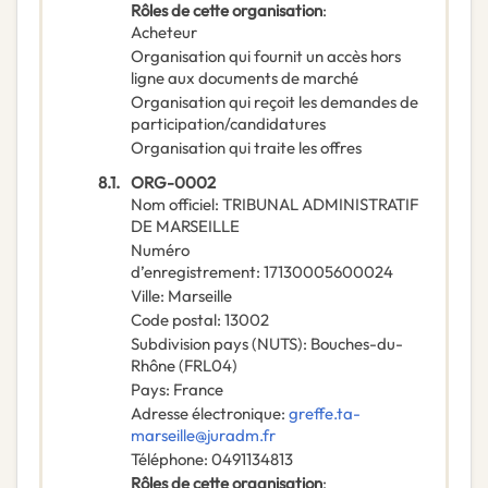
Rôles de cette organisation
:
Acheteur
Organisation qui fournit un accès hors
ligne aux documents de marché
Organisation qui reçoit les demandes de
participation/candidatures
Organisation qui traite les offres
8.1.
ORG-0002
Nom officiel
:
TRIBUNAL ADMINISTRATIF
DE MARSEILLE
Numéro
d’enregistrement
:
17130005600024
Ville
:
Marseille
Code postal
:
13002
Subdivision pays (NUTS)
:
Bouches-du-
Rhône
(
FRL04
)
Pays
:
France
Adresse électronique
:
greffe.ta-
marseille@juradm.fr
Téléphone
:
0491134813
Rôles de cette organisation
: