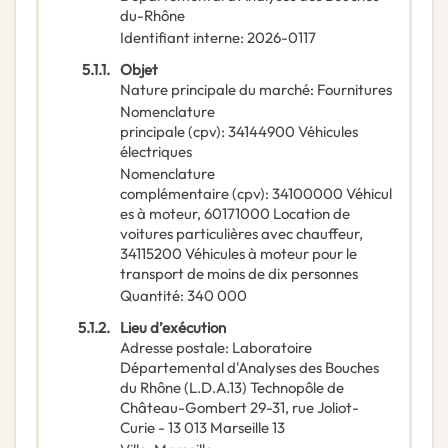
du-Rhône
Identifiant interne
:
2026-0117
5.1.1.
Objet
Nature principale du marché
:
Fournitures
Nomenclature
principale
(
cpv
):
34144900
Véhicules
électriques
Nomenclature
complémentaire
(
cpv
):
34100000
Véhicul
es à moteur
,
60171000
Location de
voitures particulières avec chauffeur
,
34115200
Véhicules à moteur pour le
transport de moins de dix personnes
Quantité
:
340 000
5.1.2.
Lieu d’exécution
Adresse postale
:
Laboratoire
Départemental d'Analyses des Bouches
du Rhône (L.D.A.13) Technopôle de
Château-Gombert 29-31, rue Joliot-
Curie - 13 013 Marseille 13