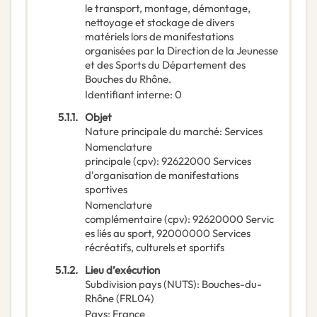
le transport, montage, démontage,
nettoyage et stockage de divers
matériels lors de manifestations
organisées par la Direction de la Jeunesse
et des Sports du Département des
Bouches du Rhône.
Identifiant interne
:
0
5.1.1.
Objet
Nature principale du marché
:
Services
Nomenclature
principale
(
cpv
):
92622000
Services
d'organisation de manifestations
sportives
Nomenclature
complémentaire
(
cpv
):
92620000
Servic
es liés au sport
,
92000000
Services
récréatifs, culturels et sportifs
5.1.2.
Lieu d’exécution
Subdivision pays (NUTS)
:
Bouches-du-
Rhône
(
FRL04
)
Pays
:
France