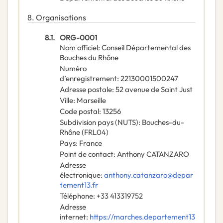
8.
Organisations
8.1.
ORG-0001
Nom officiel
:
Conseil Départemental des
Bouches du Rhône
Numéro
d’enregistrement
:
22130001500247
Adresse postale
:
52 avenue de Saint Just
Ville
:
Marseille
Code postal
:
13256
Subdivision pays (NUTS)
:
Bouches-du-
Rhône
(
FRL04
)
Pays
:
France
Point de contact
:
Anthony CATANZARO
Adresse
électronique
:
anthony.catanzaro@depar
tement13.fr
Téléphone
:
+33 413319752
Adresse
internet
:
https://marches.departement13