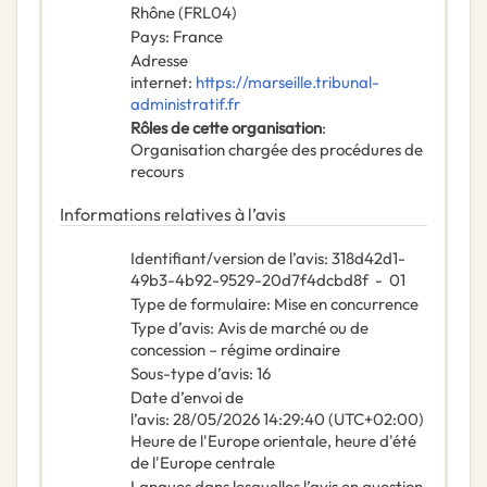
Rhône
(
FRL04
)
Pays
:
France
Adresse
internet
:
https://marseille.tribunal-
administratif.fr
Rôles de cette organisation
:
Organisation chargée des procédures de
recours
Informations relatives à l’avis
Identifiant/version de l’avis
:
318d42d1-
49b3-4b92-9529-20d7f4dcbd8f
-
01
Type de formulaire
:
Mise en concurrence
Type d’avis
:
Avis de marché ou de
concession – régime ordinaire
Sous-type d’avis
:
16
Date d’envoi de
l’avis
:
28/05/2026
14:29:40 (UTC+02:00)
Heure de l'Europe orientale, heure d'été
de l'Europe centrale
Langues dans lesquelles l’avis en question