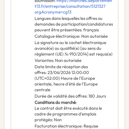
soumission
:
https://marches.departemen
t13.fr/entreprise/consultation/512132?
orgAcronyme=cg13
Langues dans lesquelles les offres ou
demandes de participation/candidatures
peuvent être présentées
:
français
Catalogue électronique
:
Non autorisée
La signature ou le cachet électronique
avancé(e) ou qualifié(e) [au sens du
règlement (UE) № 910/2014] est requis(e)
Variantes
:
Non autorisée
Date limite de réception des
offres
:
23/06/2026
12:00:00
(UTC+02:00) Heure de l'Europe
orientale, heure d'été de l'Europe
centrale
Durée de validité des offres
:
180
Jours
Conditions du marché
:
Le contrat doit être exécuté dans le
cadre de programmes d’emplois
protégés
:
Non
Facturation électronique
:
Requise