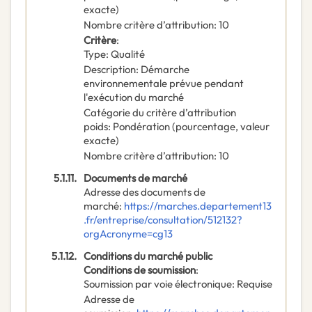
exacte)
Nombre critère d’attribution
:
10
Critère
:
Type
:
Qualité
Description
:
Démarche
environnementale prévue pendant
l'exécution du marché
Catégorie du critère d’attribution
poids
:
Pondération (pourcentage, valeur
exacte)
Nombre critère d’attribution
:
10
5.1.11.
Documents de marché
Adresse des documents de
marché
:
https://marches.departement13
.fr/entreprise/consultation/512132?
orgAcronyme=cg13
5.1.12.
Conditions du marché public
Conditions de soumission
:
Soumission par voie électronique
:
Requise
Adresse de