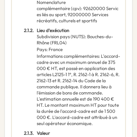
Nomenclature
complémentaire
(
cpv
):
92620000
Servic
es liés au sport
,
92000000
Services
récréatifs, culturels et sportifs
2.1.2.
Lieu d’exécution
Subdivision pays (NUTS)
:
Bouches-du-
Rhône
(
FRL04
)
Pays
:
France
Informations complémentaires
:
L'accord-
cadre avec un maximum annuel de 375
000 € HT, est passé en application des
articles L2125-1 1°, R. 2162-1 à R. 2162-6, R.
2162-13 et R. 2162-14 du Code de la
commande publique. Il donnera lieu à
l'émission de bons de commande.
L'estimation annuelle est de 190 400 €
HT. Le montant maximum HT pour toute
la durée de l'accord-cadre est de 1 500
000 €. L'accord-cadre est attribué à un
seul opérateur économique.
2.1.3.
Valeur