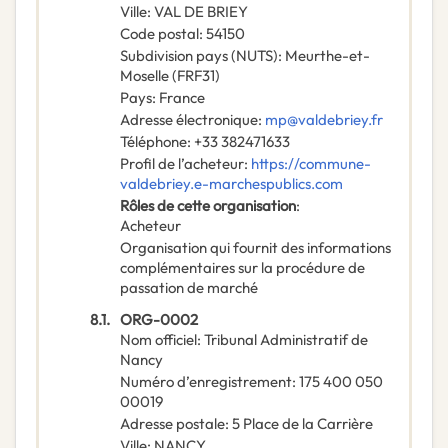
Ville
:
VAL DE BRIEY
Code postal
:
54150
Subdivision pays (NUTS)
:
Meurthe-et-
Moselle
(
FRF31
)
Pays
:
France
Adresse électronique
:
mp@valdebriey.fr
Téléphone
:
+33 382471633
Profil de l’acheteur
:
https://commune-
valdebriey.e-marchespublics.com
Rôles de cette organisation
:
Acheteur
Organisation qui fournit des informations
complémentaires sur la procédure de
passation de marché
8.1.
ORG-0002
Nom officiel
:
Tribunal Administratif de
Nancy
Numéro d’enregistrement
:
175 400 050
00019
Adresse postale
:
5 Place de la Carrière
Ville
:
NANCY