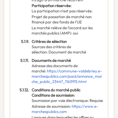
Participation réservée
:
La participation n’est pas réservée.
Projet de passation de marché non
financé par des fonds de l’UE
Le marché relève de l’accord sur les
marchés publics (AMP)
:
oui
5.1.9.
Critères de sélection
Sources des critères de
sélection
:
Document de marché
5.1.11.
Documents de marché
Adresse des documents de
marché
:
https://commune-valdebriey.e-
marchespublics.com/pack/annonce_mar
che_public_23447_1163915.html
5.1.12.
Conditions du marché public
Conditions de soumission
:
Soumission par voie électronique
:
Requise
Adresse de soumission
:
https://www.e-
marchespublics.com
Langues dans lesquelles les offres ou