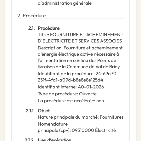
d’administration générale
2.
Procédure
2.1.
Procédure
Titre
:
FOURNITURE ET ACHEMINEMENT
D'ELECTRICITE ET SERVICES ASSOCIES
Description
:
Fourniture et acheminement
d'énergie électrique active nécessaire à
l'alimentation en continu des Points de
livraison de la Commune de Val de Briey
Identifiant de la procédure
:
24f69a70-
251f-4fd1-a09d-b8e8e8e125d4
Identifiant interne
:
A0-01-2026
Type de procédure
:
Ouverte
La procédure est accélérée
:
non
2.1.1.
Objet
Nature principale du marché
:
Fournitures
Nomenclature
principale
(
cpv
):
09310000
Électricité
2.1.2.
Lieu d’exécution