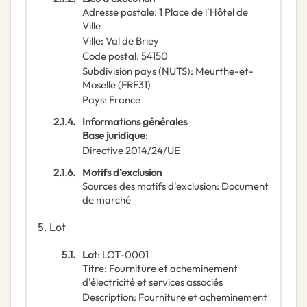
Adresse postale
:
1 Place de l'Hôtel de
Ville
Ville
:
Val de Briey
Code postal
:
54150
Subdivision pays (NUTS)
:
Meurthe-et-
Moselle
(
FRF31
)
Pays
:
France
2.1.4.
Informations générales
Base juridique
:
Directive 2014/24/UE
2.1.6.
Motifs d’exclusion
Sources des motifs d'exclusion
:
Document
de marché
5.
Lot
5.1.
Lot
:
LOT-0001
Titre
:
Fourniture et acheminement
d'électricité et services associés
Description
:
Fourniture et acheminement