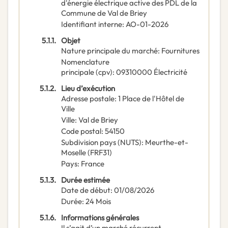
d'énergie électrique active des PDL de la
Commune de Val de Briey
Identifiant interne
:
AO-01-2026
5.1.1.
Objet
Nature principale du marché
:
Fournitures
Nomenclature
principale
(
cpv
):
09310000
Électricité
5.1.2.
Lieu d’exécution
Adresse postale
:
1 Place de l'Hôtel de
Ville
Ville
:
Val de Briey
Code postal
:
54150
Subdivision pays (NUTS)
:
Meurthe-et-
Moselle
(
FRF31
)
Pays
:
France
5.1.3.
Durée estimée
Date de début
:
01/08/2026
Durée
:
24
Mois
5.1.6.
Informations générales
Il s’agit d’un marché récurrent