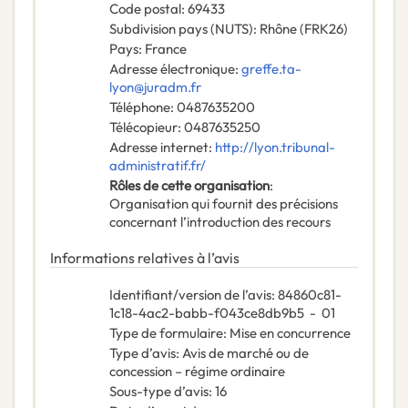
Code postal
:
69433
Subdivision pays (NUTS)
:
Rhône
(
FRK26
)
Pays
:
France
Adresse électronique
:
greffe.ta-
lyon@juradm.fr
Téléphone
:
0487635200
Télécopieur
:
0487635250
Adresse internet
:
http://lyon.tribunal-
administratif.fr/
Rôles de cette organisation
:
Organisation qui fournit des précisions
concernant l’introduction des recours
Informations relatives à l’avis
Identifiant/version de l’avis
:
84860c81-
1c18-4ac2-babb-f043ce8db9b5
-
01
Type de formulaire
:
Mise en concurrence
Type d’avis
:
Avis de marché ou de
concession – régime ordinaire
Sous-type d’avis
:
16