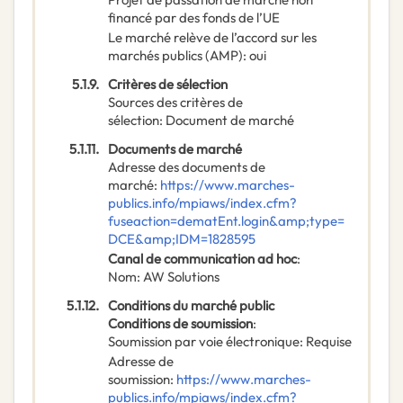
financé par des fonds de l’UE
Le marché relève de l’accord sur les
marchés publics (AMP)
:
oui
5.1.9.
Critères de sélection
Sources des critères de
sélection
:
Document de marché
5.1.11.
Documents de marché
Adresse des documents de
marché
:
https://www.marches-
publics.info/mpiaws/index.cfm?
fuseaction=dematEnt.login&amp;type=
DCE&amp;IDM=1828595
Canal de communication ad hoc
:
Nom
:
AW Solutions
5.1.12.
Conditions du marché public
Conditions de soumission
:
Soumission par voie électronique
:
Requise
Adresse de
soumission
:
https://www.marches-
publics.info/mpiaws/index.cfm?