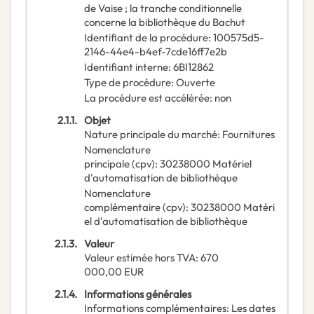
de Vaise ; la tranche conditionnelle
concerne la bibliothèque du Bachut
Identifiant de la procédure
:
100575d5-
2146-44e4-b4ef-7cde16ff7e2b
Identifiant interne
:
6BI12862
Type de procédure
:
Ouverte
La procédure est accélérée
:
non
2.1.1.
Objet
Nature principale du marché
:
Fournitures
Nomenclature
principale
(
cpv
):
30238000
Matériel
d'automatisation de bibliothèque
Nomenclature
complémentaire
(
cpv
):
30238000
Matéri
el d'automatisation de bibliothèque
2.1.3.
Valeur
Valeur estimée hors TVA
:
670
000,00
EUR
2.1.4.
Informations générales
Informations complémentaires
:
Les dates