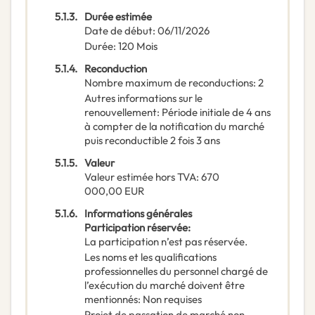
5.1.3.
Durée estimée
Date de début
:
06/11/2026
Durée
:
120
Mois
5.1.4.
Reconduction
Nombre maximum de reconductions
:
2
Autres informations sur le
renouvellement
:
Période initiale de 4 ans
à compter de la notification du marché
puis reconductible 2 fois 3 ans
5.1.5.
Valeur
Valeur estimée hors TVA
:
670
000,00
EUR
5.1.6.
Informations générales
Participation réservée
:
La participation n’est pas réservée.
Les noms et les qualifications
professionnelles du personnel chargé de
l’exécution du marché doivent être
mentionnés
:
Non requises
Projet de passation de marché non