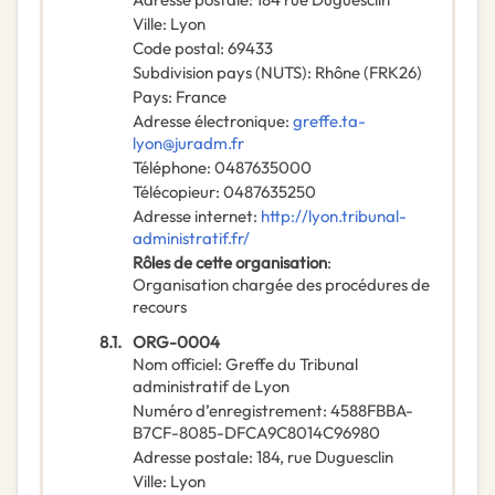
Ville
:
Lyon
Code postal
:
69433
Subdivision pays (NUTS)
:
Rhône
(
FRK26
)
Pays
:
France
Adresse électronique
:
greffe.ta-
lyon@juradm.fr
Téléphone
:
0487635000
Télécopieur
:
0487635250
Adresse internet
:
http://lyon.tribunal-
administratif.fr/
Rôles de cette organisation
:
Organisation chargée des procédures de
recours
8.1.
ORG-0004
Nom officiel
:
Greffe du Tribunal
administratif de Lyon
Numéro d’enregistrement
:
4588FBBA-
B7CF-8085-DFCA9C8014C96980
Adresse postale
:
184, rue Duguesclin
Ville
:
Lyon