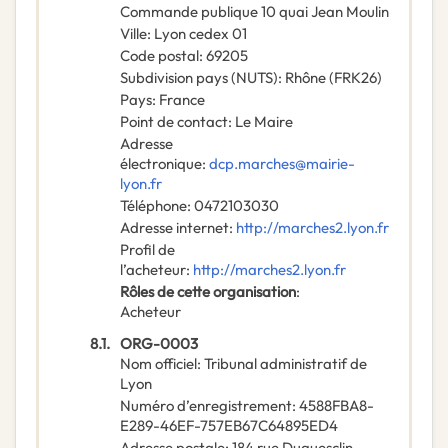
Commande publique 10 quai Jean Moulin
Ville
:
Lyon cedex 01
Code postal
:
69205
Subdivision pays (NUTS)
:
Rhône
(
FRK26
)
Pays
:
France
Point de contact
:
Le Maire
Adresse
électronique
:
dcp.marches@mairie-
lyon.fr
Téléphone
:
0472103030
Adresse internet
:
http://marches2.lyon.fr
Profil de
l’acheteur
:
http://marches2.lyon.fr
Rôles de cette organisation
:
Acheteur
8.1.
ORG-0003
Nom officiel
:
Tribunal administratif de
Lyon
Numéro d’enregistrement
:
4588FBA8-
E289-46EF-757EB67C64895ED4
Adresse postale
:
184 rue Duguesclin