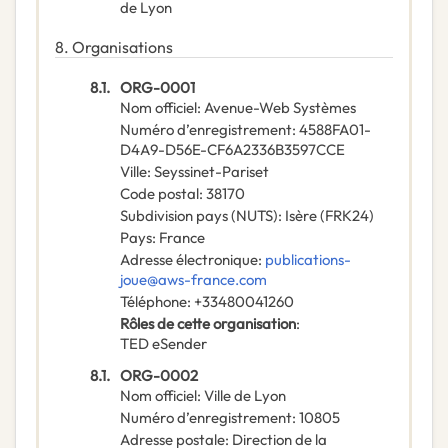
de Lyon
8.
Organisations
8.1.
ORG-0001
Nom officiel
:
Avenue-Web Systèmes
Numéro d’enregistrement
:
4588FA01-
D4A9-D56E-CF6A2336B3597CCE
Ville
:
Seyssinet-Pariset
Code postal
:
38170
Subdivision pays (NUTS)
:
Isère
(
FRK24
)
Pays
:
France
Adresse électronique
:
publications-
joue@aws-france.com
Téléphone
:
+33480041260
Rôles de cette organisation
:
TED eSender
8.1.
ORG-0002
Nom officiel
:
Ville de Lyon
Numéro d’enregistrement
:
10805
Adresse postale
:
Direction de la