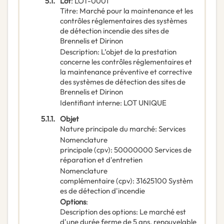
5.1.
Lot
:
LOT-0001
Titre
:
Marché pour la maintenance et les
contrôles réglementaires des systèmes
de détection incendie des sites de
Brennelis et Dirinon
Description
:
L’objet de la prestation
concerne les contrôles réglementaires et
la maintenance préventive et corrective
des systèmes de détection des sites de
Brennelis et Dirinon
Identifiant interne
:
LOT UNIQUE
5.1.1.
Objet
Nature principale du marché
:
Services
Nomenclature
principale
(
cpv
):
50000000
Services de
réparation et d'entretien
Nomenclature
complémentaire
(
cpv
):
31625100
Systèm
es de détection d'incendie
Options
:
Description des options
:
Le marché est
d'une durée ferme de 5 ans, renouvelable