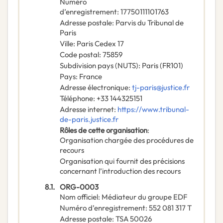
Numéro
d’enregistrement
:
17750111101763
Adresse postale
:
Parvis du Tribunal de
Paris
Ville
:
Paris Cedex 17
Code postal
:
75859
Subdivision pays (NUTS)
:
Paris
(
FR101
)
Pays
:
France
Adresse électronique
:
tj-paris@justice.fr
Téléphone
:
+33 144325151
Adresse internet
:
https://www.tribunal-
de-paris.justice.fr
Rôles de cette organisation
:
Organisation chargée des procédures de
recours
Organisation qui fournit des précisions
concernant l’introduction des recours
8.1.
ORG-0003
Nom officiel
:
Médiateur du groupe EDF
Numéro d’enregistrement
:
552 081 317 T
Adresse postale
:
TSA 50026