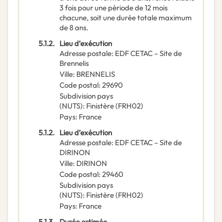
3 fois pour une période de 12 mois
chacune, soit une durée totale maximum
de 8 ans.
5.1.2.
Lieu d’exécution
Adresse postale
:
EDF CETAC – Site de
Brennelis
Ville
:
BRENNELIS
Code postal
:
29690
Subdivision pays
(NUTS)
:
Finistère
(
FRH02
)
Pays
:
France
5.1.2.
Lieu d’exécution
Adresse postale
:
EDF CETAC – Site de
DIRINON
Ville
:
DIRINON
Code postal
:
29460
Subdivision pays
(NUTS)
:
Finistère
(
FRH02
)
Pays
:
France
5.1.3.
Durée estimée