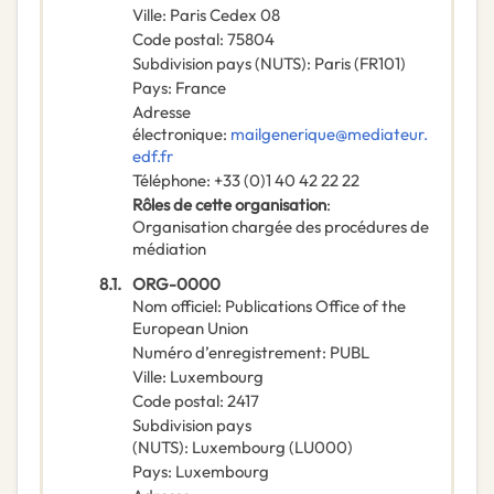
Ville
:
Paris Cedex 08
Code postal
:
75804
Subdivision pays (NUTS)
:
Paris
(
FR101
)
Pays
:
France
Adresse
électronique
:
mailgenerique@mediateur.
edf.fr
Téléphone
:
+33 (0)1 40 42 22 22
Rôles de cette organisation
:
Organisation chargée des procédures de
médiation
8.1.
ORG-0000
Nom officiel
:
Publications Office of the
European Union
Numéro d’enregistrement
:
PUBL
Ville
:
Luxembourg
Code postal
:
2417
Subdivision pays
(NUTS)
:
Luxembourg
(
LU000
)
Pays
:
Luxembourg