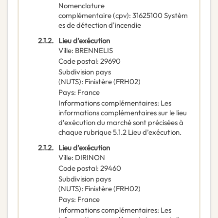
Nomenclature
complémentaire
(
cpv
):
31625100
Systèm
es de détection d'incendie
2.1.2.
Lieu d’exécution
Ville
:
BRENNELIS
Code postal
:
29690
Subdivision pays
(NUTS)
:
Finistère
(
FRH02
)
Pays
:
France
Informations complémentaires
:
Les
informations complémentaires sur le lieu
d’exécution du marché sont précisées à
chaque rubrique 5.1.2 Lieu d’exécution.
2.1.2.
Lieu d’exécution
Ville
:
DIRINON
Code postal
:
29460
Subdivision pays
(NUTS)
:
Finistère
(
FRH02
)
Pays
:
France
Informations complémentaires
:
Les