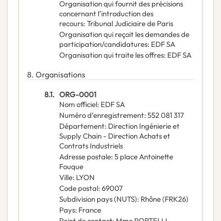
Organisation qui fournit des précisions
concernant l’introduction des
recours
:
Tribunal Judiciaire de Paris
Organisation qui reçoit les demandes de
participation/candidatures
:
EDF SA
Organisation qui traite les offres
:
EDF SA
8.
Organisations
8.1.
ORG-0001
Nom officiel
:
EDF SA
Numéro d’enregistrement
:
552 081 317
Département
:
Direction Ingénierie et
Supply Chain - Direction Achats et
Contrats Industriels
Adresse postale
:
5 place Antoinette
Fouque
Ville
:
LYON
Code postal
:
69007
Subdivision pays (NUTS)
:
Rhône
(
FRK26
)
Pays
:
France
Point de contact
:
Mme PORTELLI