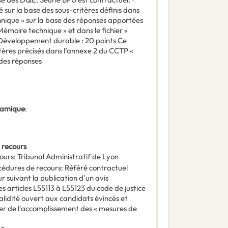
 sur la base des sous-critères définis dans
hnique » sur la base des réponses apportées
émoire technique » et dans le fichier «
 Développement durable : 20 points Ce
itères précisés dans l’annexe 2 du CCTP «
es réponses
ynamique
:
 recours
ours
:
Tribunal Administratif de Lyon
océdures de recours
:
Référé contractuel
r suivant la publication d'un avis
es articles L55113 à L55123 du code de justice
alidité ouvert aux candidats évincés et
er de l'accomplissement des « mesures de