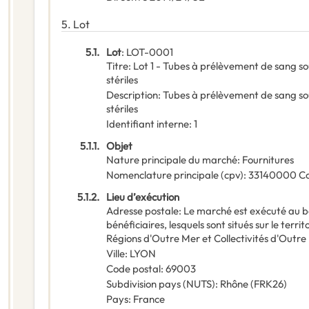
5.
Lot
5.1.
Lot
:
LOT-0001
Titre
:
Lot 1 - Tubes à prélèvement de sang s
stériles
Description
:
Tubes à prélèvement de sang so
stériles
Identifiant interne
:
1
5.1.1.
Objet
Nature principale du marché
:
Fournitures
Nomenclature principale
(
cpv
):
33140000
C
5.1.2.
Lieu d’exécution
Adresse postale
:
Le marché est exécuté au b
bénéficiaires, lesquels sont situés sur le ter
Régions d'Outre Mer et Collectivités d'Ou
Ville
:
LYON
Code postal
:
69003
Subdivision pays (NUTS)
:
Rhône
(
FRK26
)
Pays
:
France