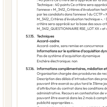
Technique : 40 points Ce critère sera apprécié
l’annexe « M_3412_Critères d'évaluation tec
par les candidats dans l’annexe 1 du CCTP « M
M_3412_Critères d'évaluation technique ». •
critère sera apprécié sur la base des sous-cr
M_3412_QUESTIONNAIRE RSE_LOT XX » et d
5.1.15.
Techniques
Accord-cadre
:
Accord-cadre, sans remise en concurrence
Informations sur le système d’acquisition d
Pas de système d’acquisition dynamique
Enchère électronique
:
non
5.1.16.
Informations complémentaires, médiation et
Organisation chargée des procédures de rec
Description des délais d'introduction des pr
pouvant être exercé au plus tard le 31ème jou
d'attribution du contrat dans les conditions d
administrative. Recours en contestation de v
pouvant être exercé dans les 2 mois à compt
publicité appropriées ».