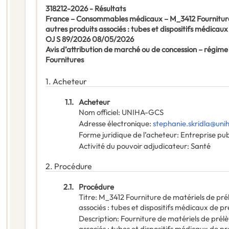
318212-2026 - Résultats
France – Consommables médicaux – M_3412 Fourniture 
autres produits associés : tubes et dispositifs médicau
OJ S 89/2026 08/05/2026
Avis d’attribution de marché ou de concession – régime
Fournitures
1.
Acheteur
1.1.
Acheteur
Nom officiel
:
UNIHA-GCS
Adresse électronique
:
stephanie.skridla@uni
Forme juridique de l’acheteur
:
Entreprise pu
Activité du pouvoir adjudicateur
:
Santé
2.
Procédure
2.1.
Procédure
Titre
:
M_3412 Fourniture de matériels de pré
associés : tubes et dispositifs médicaux de p
Description
:
Fourniture de matériels de prél
associés : tubes et dispositifs médicaux de p