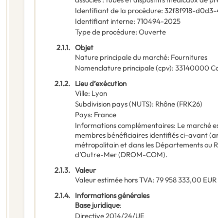
Identifiant de la procédure
:
32f8f918-d0d3-
Identifiant interne
:
710494-2025
Type de procédure
:
Ouverte
2.1.1.
Objet
Nature principale du marché
:
Fournitures
Nomenclature principale
(
cpv
):
33140000
C
2.1.2.
Lieu d’exécution
Ville
:
Lyon
Subdivision pays (NUTS)
:
Rhône
(
FRK26
)
Pays
:
France
Informations complémentaires
:
Le marché es
membres bénéficiaires identifiés ci-avant (artic
métropolitain et dans les Départements ou R
d’Outre-Mer (DROM-COM).
2.1.3.
Valeur
Valeur estimée hors TVA
:
79 958 333,00
EUR
2.1.4.
Informations générales
Base juridique
:
Directive 2014/24/UE