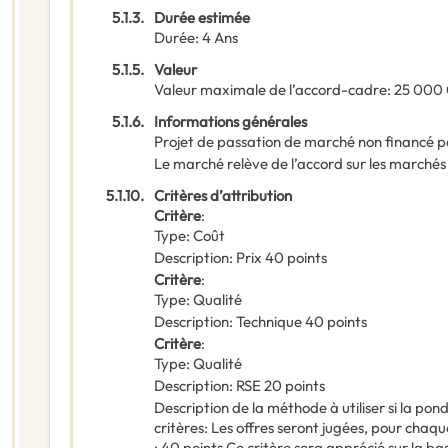
5.1.3.
Durée estimée
Durée
:
4
Ans
5.1.5.
Valeur
Valeur maximale de l’accord-cadre
:
25 000
5.1.6.
Informations générales
Projet de passation de marché non financé p
Le marché relève de l’accord sur les marchés
5.1.10.
Critères d’attribution
Critère
:
Type
:
Coût
Description
:
Prix 40 points
Critère
:
Type
:
Qualité
Description
:
Technique 40 points
Critère
:
Type
:
Qualité
Description
:
RSE 20 points
Description de la méthode à utiliser si la po
critères
:
Les offres seront jugées, pour chaque 
: 40 points Ce critère sera apprécié sur la ba