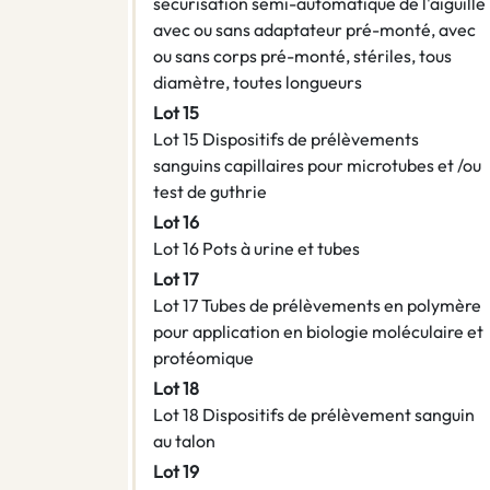
sécurisation semi-automatique de l'aiguille
avec ou sans adaptateur pré-monté, avec
ou sans corps pré-monté, stériles, tous
diamètre, toutes longueurs
Lot 15
Lot 15 Dispositifs de prélèvements
sanguins capillaires pour microtubes et /ou
test de guthrie
Lot 16
Lot 16 Pots à urine et tubes
Lot 17
Lot 17 Tubes de prélèvements en polymère
pour application en biologie moléculaire et
protéomique
Lot 18
Lot 18 Dispositifs de prélèvement sanguin
au talon
Lot 19