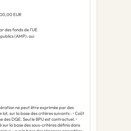
000,00
EUR
ar des fonds de l’UE
 publics (AMP)
:
oui
ndération ne peut être exprimée par des
lot, sur la base des critères suivants : • Coût
se des DQE. Seul le BPU est contractuel. •
 sur la base des sous-critères définis dans
hnique » sur la base des réponses apportées