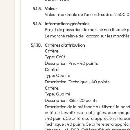
5.1.5.
Valeur
Valeur maximale de l’accord-cadre
:
2 500 
5.1.6.
Informations générales
Projet de passation de marché non financé p
Le marché relève de l’accord sur les marchés
5.1.10.
Critères d’attribution
Critère
:
Type
:
Coût
Description
:
Prix - 40 points
Critère
:
Type
:
Qualité
Description
:
Technique - 40 points
Critère
:
Type
:
Qualité
Description
:
RSE - 20 points
Description de la méthode à utiliser si la po
critères
:
Les offres seront jugées, pour chaque 
: 40 points Ce critère sera apprécié sur la ba
Technique : 40 points Ce critère sera apprécié
l’annexe « M_3412_Critères d'évaluation tec