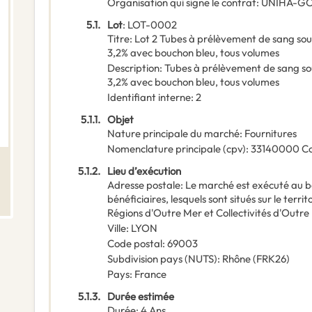
Organisation qui signe le contrat
:
UNIHA-GC
5.1.
Lot
:
LOT-0002
Titre
:
Lot 2 Tubes à prélèvement de sang sou
3,2% avec bouchon bleu, tous volumes
Description
:
Tubes à prélèvement de sang so
3,2% avec bouchon bleu, tous volumes
Identifiant interne
:
2
5.1.1.
Objet
Nature principale du marché
:
Fournitures
Nomenclature principale
(
cpv
):
33140000
C
5.1.2.
Lieu d’exécution
Adresse postale
:
Le marché est exécuté au b
bénéficiaires, lesquels sont situés sur le ter
Régions d'Outre Mer et Collectivités d'Ou
Ville
:
LYON
Code postal
:
69003
Subdivision pays (NUTS)
:
Rhône
(
FRK26
)
Pays
:
France
5.1.3.
Durée estimée
Durée
:
4
Ans