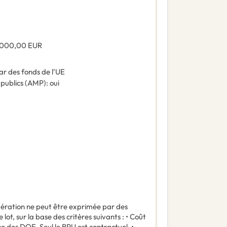
 000,00
EUR
ar des fonds de l’UE
 publics (AMP)
:
oui
ndération ne peut être exprimée par des
lot, sur la base des critères suivants : • Coût
se des DQE. Seul le BPU est contractuel. •