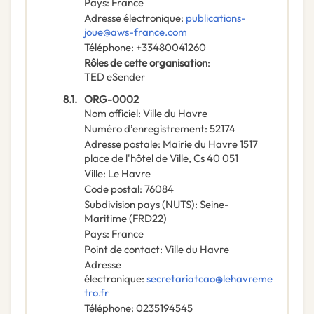
Pays
:
France
Adresse électronique
:
publications-
joue@aws-france.com
Téléphone
:
+33480041260
Rôles de cette organisation
:
TED eSender
8.1.
ORG-0002
Nom officiel
:
Ville du Havre
Numéro d’enregistrement
:
52174
Adresse postale
:
Mairie du Havre 1517
place de l'hôtel de Ville, Cs 40 051
Ville
:
Le Havre
Code postal
:
76084
Subdivision pays (NUTS)
:
Seine-
Maritime
(
FRD22
)
Pays
:
France
Point de contact
:
Ville du Havre
Adresse
électronique
:
secretariatcao@lehavreme
tro.fr
Téléphone
:
0235194545