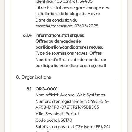
Identifiant du contrat
:
54405
Titre
:
Prestations de gardiennage des
installations de la plage du Havre
Date de conclusion du
marché/concession
:
03/03/2025
6.1.4.
Informations statistiques
Offres ou demandes de
participation/candidatures reçues
:
Type de soumissions reçues
:
Offres
Nombre d'offres ou de demandes de
participation/candidatures reçues
:
8
8.
Organisations
8.1.
ORG-0001
Nom officiel
:
Avenue-Web Systèmes
Numéro d’enregistrement
:
549CF516-
AF08-D4F0-07E17F21695BB8C5
Ville
:
Seyssinet-Pariset
Code postal
:
38170
Subdivision pays (NUTS)
:
Isère
(
FRK24
)