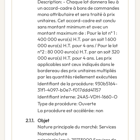
Description
:
- Chaque lot donnera lieu à
un accord-cadre à bons de commandes
mono attributaire et sera traité à prix
unitaires. Cet accord-cadre est conclu
sans montant minimum et avec un
montant maximum de : Pour le lot n° 1 :
400 000 euro(s) H.T. par an soit 1 600
000 euro(s) H.T. pour 4 ans / Pour le lot
n°2 : 80 000 euro(s) H.T. par an soit 320
000 euro(s) H.T. pour 4 ans. Les prix
applicables sont ceux indiqués dans le
bordereau des prix unitaires multipliés
par les quantités réellement exécutées
Identifiant de la procédure
:
930b5164-
31f1-4097-b0e7-f017ddd41157
Identifiant interne
:
24AS-VDH-1660-O
Type de procédure
:
Ouverte
La procédure est accélérée
:
non
2.1.1.
Objet
Nature principale du marché
:
Services
Nomenclature
principale
(
cpv
):
79713000
Services de