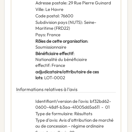
Adresse postale
:
29 Rue Pierre Guinard
Ville
:
Le Havre
Code postal
:
76600
Subdivision pays (NUTS)
:
Seine-
Maritime
(
FRD22
)
Pays
:
France
Rôles de cette organisation
:
Soumissionnaire
Bénéficiaire effectif
:
Nationalité du bénéficiaire
effectif
:
France
adjudicataire/attributaire de ces
lots
:
LOT-0002
Informations relatives à l’avis
Identifiant/version de l’avis
:
bf32bd62-
0600-48df-b3aa-41005d65a611
-
01
Type de formulaire
:
Résultats
Type d’avis
:
Avis d’attribution de marché
ou de concession – régime ordinaire