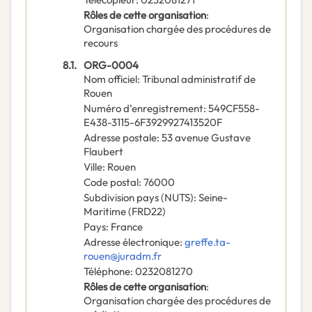
Rôles de cette organisation
:
Organisation chargée des procédures de
recours
8.1.
ORG-0004
Nom officiel
:
Tribunal administratif de
Rouen
Numéro d’enregistrement
:
549CF558-
E438-3115-6F3929927413520F
Adresse postale
:
53 avenue Gustave
Flaubert
Ville
:
Rouen
Code postal
:
76000
Subdivision pays (NUTS)
:
Seine-
Maritime
(
FRD22
)
Pays
:
France
Adresse électronique
:
greffe.ta-
rouen@juradm.fr
Téléphone
:
0232081270
Rôles de cette organisation
:
Organisation chargée des procédures de