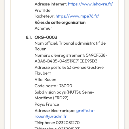
Adresse internet
:
https://www.lehavre.fr/
Profil de
l’acheteur
:
https://www.mpe76.fr/
Rôles de cette organisation
:
Acheteur
8.1.
ORG-0003
Nom officiel
:
Tribunal administratif de
Rouen
Numéro d’enregistrement
:
549CF538-
ABA8-B4B5-046519E71EEE95D3
Adresse postale
:
53 avenue Gustave
Flaubert
Ville
:
Rouen
Code postal
:
76000
Subdivision pays (NUTS)
:
Seine-
Maritime
(
FRD22
)
Pays
:
France
Adresse électronique
:
greffe.ta-
rouen@juradm.fr
Téléphone
:
0232081270
Télécopieur
:
0232081271