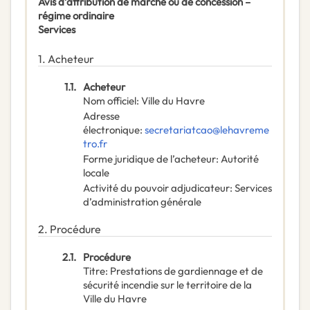
Avis d’attribution de marché ou de concession –
régime ordinaire
Services
1.
Acheteur
1.1.
Acheteur
Nom officiel
:
Ville du Havre
Adresse
électronique
:
secretariatcao@lehavreme
tro.fr
Forme juridique de l’acheteur
:
Autorité
locale
Activité du pouvoir adjudicateur
:
Services
d’administration générale
2.
Procédure
2.1.
Procédure
Titre
:
Prestations de gardiennage et de
sécurité incendie sur le territoire de la
Ville du Havre