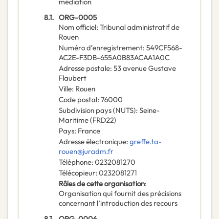
médiation
8.1.
ORG-0005
Nom officiel
:
Tribunal administratif de
Rouen
Numéro d’enregistrement
:
549CF568-
AC2E-F3DB-655A0B83ACAA1A0C
Adresse postale
:
53 avenue Gustave
Flaubert
Ville
:
Rouen
Code postal
:
76000
Subdivision pays (NUTS)
:
Seine-
Maritime
(
FRD22
)
Pays
:
France
Adresse électronique
:
greffe.ta-
rouen@juradm.fr
Téléphone
:
0232081270
Télécopieur
:
0232081271
Rôles de cette organisation
:
Organisation qui fournit des précisions
concernant l’introduction des recours
8.1.
ORG-0006