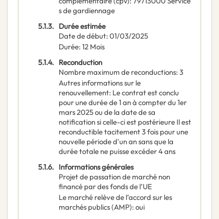
complémentaire
(
cpv
):
79713000
Service
s de gardiennage
5.1.3.
Durée estimée
Date de début
:
01/03/2025
Durée
:
12
Mois
5.1.4.
Reconduction
Nombre maximum de reconductions
:
3
Autres informations sur le
renouvellement
:
Le contrat est conclu
pour une durée de 1 an à compter du 1er
mars 2025 ou de la date de sa
notification si celle-ci est postérieure Il est
reconductible tacitement 3 fois pour une
nouvelle période d'un an sans que la
durée totale ne puisse excéder 4 ans
5.1.6.
Informations générales
Projet de passation de marché non
financé par des fonds de l’UE
Le marché relève de l’accord sur les
marchés publics (AMP)
:
oui