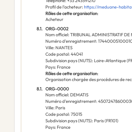
Téléphone
:
+33 243591210
Profil de l’acheteur
:
https://meduane-habita
Rôles de cette organisation
:
Acheteur
8.1.
ORG-0002
Nom officiel
:
TRIBUNAL ADMINISTRATIF DE
Numéro d’enregistrement
:
1744000510001
Ville
:
NANTES
Code postal
:
44041
Subdivision pays (NUTS)
:
Loire-Atlantique
(
F
Pays
:
France
Rôles de cette organisation
:
Organisation chargée des procédures de rec
8.1.
ORG-0000
Nom officiel
:
DEMATIS
Numéro d’enregistrement
:
4507247860003
Ville
:
Paris
Code postal
:
75015
Subdivision pays (NUTS)
:
Paris
(
FR101
)
Pays
:
France