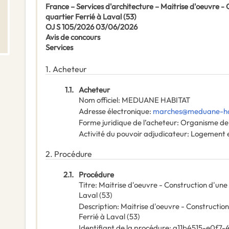
France – Services d'architecture – Maitrise d'oeuvre -
quartier Ferrié à Laval (53)
OJ S 105/2026 03/06/2026
Avis de concours
Services
1.
Acheteur
1.1.
Acheteur
Nom officiel
:
MEDUANE HABITAT
Adresse électronique
:
marches@meduane-hab
Forme juridique de l’acheteur
:
Organisme de 
Activité du pouvoir adjudicateur
:
Logement e
2.
Procédure
2.1.
Procédure
Titre
:
Maitrise d'oeuvre - Construction d'une
Laval (53)
Description
:
Maitrise d'oeuvre - Constructio
Ferrié à Laval (53)
Identifiant de la procédure
:
a11b4515-e0f7-