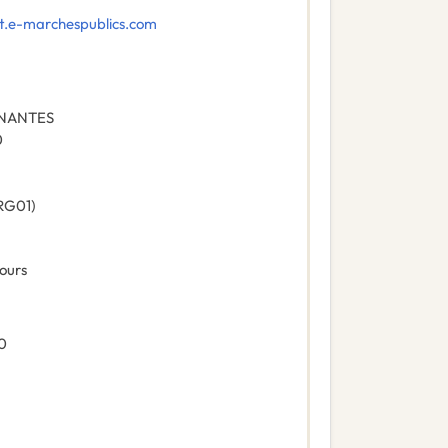
t.e-marchespublics.com
 NANTES
0
RG01
)
ours
0