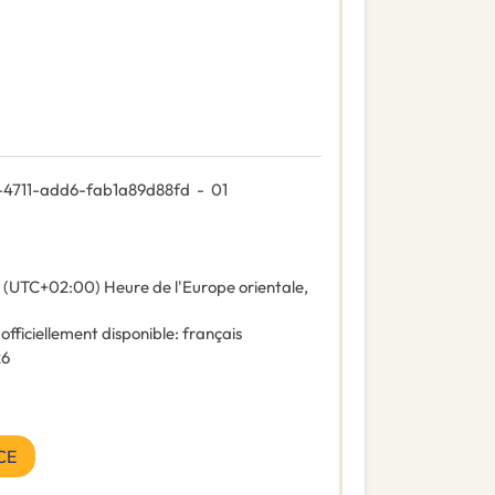
-4711-add6-fab1a89d88fd
-
01
(UTC+02:00) Heure de l'Europe orientale,
 officiellement disponible
:
français
26
CE