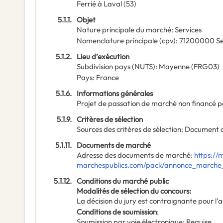
Ferrié à Laval (53)
5.1.1.
Objet
Nature principale du marché
:
Services
Nomenclature principale
(
cpv
):
71200000
Se
5.1.2.
Lieu d’exécution
Subdivision pays (NUTS)
:
Mayenne
(
FRG03
)
Pays
:
France
5.1.6.
Informations générales
Projet de passation de marché non financé p
5.1.9.
Critères de sélection
Sources des critères de sélection
:
Document 
5.1.11.
Documents de marché
Adresse des documents de marché
:
https://
marchespublics.com/pack/annonce_marche_
5.1.12.
Conditions du marché public
Modalités de sélection du concours
:
La décision du jury est contraignante pour l’
Conditions de soumission
:
Soumission par voie électronique
:
Requise