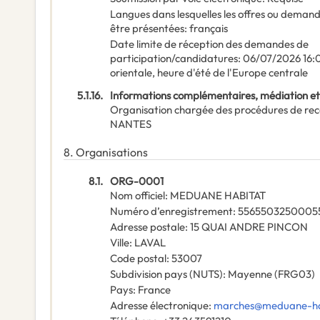
Langues dans lesquelles les offres ou deman
être présentées
:
français
Date limite de réception des demandes de
participation/candidatures
:
06/07/2026
16:
orientale, heure d'été de l'Europe centrale
5.1.16.
Informations complémentaires, médiation et
Organisation chargée des procédures de rec
NANTES
8.
Organisations
8.1.
ORG-0001
Nom officiel
:
MEDUANE HABITAT
Numéro d’enregistrement
:
5565503250005
Adresse postale
:
15 QUAI ANDRE PINCON
Ville
:
LAVAL
Code postal
:
53007
Subdivision pays (NUTS)
:
Mayenne
(
FRG03
)
Pays
:
France
Adresse électronique
:
marches@meduane-hab