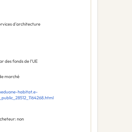
rvices d'architecture
ar des fonds de l’UE
de marché
meduane-habitat.e-
public_28512_1164268.html
acheteur
:
non