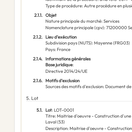
Type de procédure
:
Autre procédure en plus
2.1.1.
Objet
Nature principale du marché
:
Services
Nomenclature principale
(
cpv
):
71200000
Se
2.1.2.
Lieu d’exécution
Subdivision pays (NUTS)
:
Mayenne
(
FRG03
)
Pays
:
France
2.1.4.
Informations générales
Base juridique
:
Directive 2014/24/UE
2.1.6.
Motifs d’exclusion
Sources des motifs d'exclusion
:
Document de
5.
Lot
5.1.
Lot
:
LOT-0001
Titre
:
Maitrise d'oeuvre - Construction d'une
Laval (53)
Description
:
Maitrise d'oeuvre - Constructio