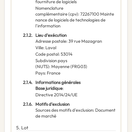
fourniture de logiciels
Nomenclature
complémentaire
(
cpv
):
72267100
Mainte
nance de logiciels de technologies de
l'information
2.1.2.
Lieu d’exécution
Adresse postale
:
39 rue Mazagran
Ville
:
Laval
Code postal
:
53014
Subdivision pays
(NUTS)
:
Mayenne
(
FRG03
)
Pays
:
France
2.1.4.
Informations générales
Base juridique
:
Directive 2014/24/UE
2.1.6.
Motifs d’exclusion
Sources des motifs d'exclusion
:
Document
de marché
5.
Lot