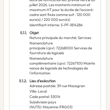
juillet 2026. Les montants minimum et
maximum HT pour la durée de l'accord-
cadre sont fixés comme suit : 120 000
euro(s) / 220 000 euro(s)
Identifiant interne
:
S-PF-1814286
5.1.1.
Objet
Nature principale du marché
:
Services
Nomenclature
principale
(
cpv
):
72268000
Services de
fourniture de logiciels
Nomenclature
complémentaire
(
cpv
):
72267100
Mainte
nance de logiciels de technologies de
l'information
5.1.2.
Lieu d’exécution
Adresse postale
:
39 rue Mazagran
Ville
:
Laval
Code postal
:
53014
Subdivision pays
(NUTS)
:
Mayenne
(
FRG03
)