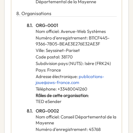
Départemental de la Mayenne
8.
Organisations
8.1.
ORG-0001
Nom officiel
:
Avenue-Web Systèmes
Numéro d’enregistrement
:
B11CF445-
9366-7B05-BEAE3E276E32AE3F
Ville
:
Seyssinet-Pariset
Code postal
:
38170
Subdivision pays (NUTS)
:
Isère
(
FRK24
)
Pays
:
France
Adresse électronique
:
publications-
joue@aws-france.com
Téléphone
:
+33480041260
Rôles de cette organisation
:
TED eSender
8.1.
ORG-0002
Nom officiel
:
Conseil Départemental de la
Mayenne
Numéro d’enregistrement
:
45768