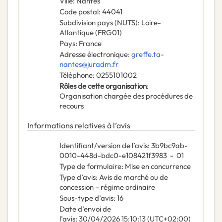
Ville
:
Nantes
Code postal
:
44041
Subdivision pays (NUTS)
:
Loire-
Atlantique
(
FRG01
)
Pays
:
France
Adresse électronique
:
greffe.ta-
nantes@juradm.fr
Téléphone
:
0255101002
Rôles de cette organisation
:
Organisation chargée des procédures de
recours
Informations relatives à l’avis
Identifiant/version de l’avis
:
3b9bc9ab-
0010-448d-bdc0-e108421f3983
-
01
Type de formulaire
:
Mise en concurrence
Type d’avis
:
Avis de marché ou de
concession – régime ordinaire
Sous-type d’avis
:
16
Date d’envoi de
l’avis
:
30/04/2026
15:10:13 (UTC+02:00)