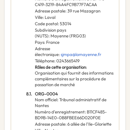
C419-3219-84A4FC9B77F7ACAA
Adresse postale
:
39 rue Mazagran
Ville
:
Laval
Code postal
:
53014
Subdivision pays
(NUTS)
:
Mayenne
(
FRG03
)
Pays
:
France
Adresse
électronique
:
sjmpa@lamayenne.fr
Téléphone
:
0243665419
Rôles de cette organisation
:
Organisation qui fournit des informations
complémentaires sur la procédure de
passation de marché
8.1.
ORG-0004
Nom officiel
:
Tribunal administratif de
Nantes
Numéro d’enregistrement
:
B11CF485-
BD9B-14E0-0B8FBEE66D020F0E
Adresse postale
:
6 allée de l'Ile-Gloriette