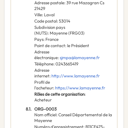
Adresse postale
:
39 rue Mazagran Cs
21429
Ville
:
Laval
Code postal
:
53014
Subdivision pays
(NUTS)
:
Mayenne
(
FRG03
)
Pays
:
France
Point de contact
:
le Président
Adresse
électronique
:
sjmpa@lamayenne.fr
Téléphone
:
0243665419
Adresse
internet
:
http://www.lamayenne.fr
Profil de
l’acheteur
:
https://www.lamayenne.fr
Rôles de cette organisation
:
Acheteur
8.1.
ORG-0003
Nom officiel
:
Conseil Départemental de la
Mayenne
Numéro d’enregistrement
:
B11CF475-