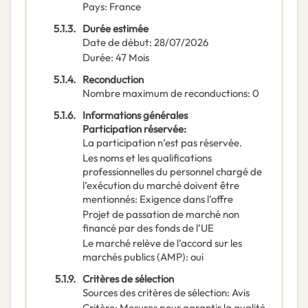
Pays
:
France
5.1.3.
Durée estimée
Date de début
:
28/07/2026
Durée
:
47
Mois
5.1.4.
Reconduction
Nombre maximum de reconductions
:
0
5.1.6.
Informations générales
Participation réservée
:
La participation n’est pas réservée.
Les noms et les qualifications
professionnelles du personnel chargé de
l’exécution du marché doivent être
mentionnés
:
Exigence dans l’offre
Projet de passation de marché non
financé par des fonds de l’UE
Le marché relève de l’accord sur les
marchés publics (AMP)
:
oui
5.1.9.
Critères de sélection
Sources des critères de sélection
:
Avis
Critère
:
Mesures pour garantir la qualité