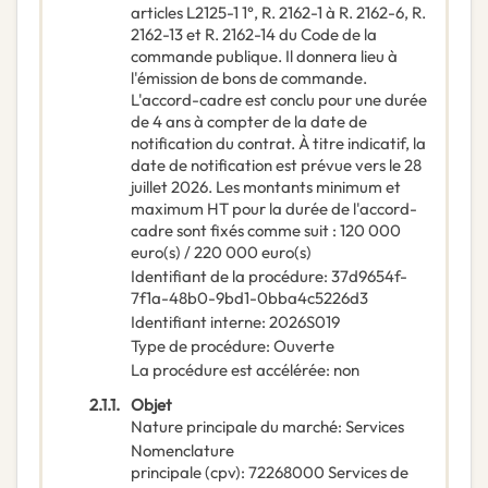
articles L2125-1 1°, R. 2162-1 à R. 2162-6, R.
2162-13 et R. 2162-14 du Code de la
commande publique. Il donnera lieu à
l'émission de bons de commande.
L'accord-cadre est conclu pour une durée
de 4 ans à compter de la date de
notification du contrat. À titre indicatif, la
date de notification est prévue vers le 28
juillet 2026. Les montants minimum et
maximum HT pour la durée de l'accord-
cadre sont fixés comme suit : 120 000
euro(s) / 220 000 euro(s)
Identifiant de la procédure
:
37d9654f-
7f1a-48b0-9bd1-0bba4c5226d3
Identifiant interne
:
2026S019
Type de procédure
:
Ouverte
La procédure est accélérée
:
non
2.1.1.
Objet
Nature principale du marché
:
Services
Nomenclature
principale
(
cpv
):
72268000
Services de