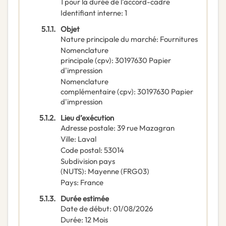
1 pour la durée de l'accord-cadre
Identifiant interne
:
1
5.1.1.
Objet
Nature principale du marché
:
Fournitures
Nomenclature
principale
(
cpv
):
30197630
Papier
d'impression
Nomenclature
complémentaire
(
cpv
):
30197630
Papier
d'impression
5.1.2.
Lieu d’exécution
Adresse postale
:
39 rue Mazagran
Ville
:
Laval
Code postal
:
53014
Subdivision pays
(NUTS)
:
Mayenne
(
FRG03
)
Pays
:
France
5.1.3.
Durée estimée
Date de début
:
01/08/2026
Durée
:
12
Mois