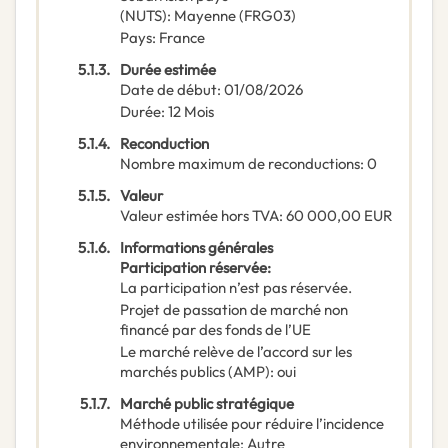
(NUTS)
:
Mayenne
(
FRG03
)
Pays
:
France
5.1.3.
Durée estimée
Date de début
:
01/08/2026
Durée
:
12
Mois
5.1.4.
Reconduction
Nombre maximum de reconductions
:
0
5.1.5.
Valeur
Valeur estimée hors TVA
:
60 000,00
EUR
5.1.6.
Informations générales
Participation réservée
:
La participation n’est pas réservée.
Projet de passation de marché non
financé par des fonds de l’UE
Le marché relève de l’accord sur les
marchés publics (AMP)
:
oui
5.1.7.
Marché public stratégique
Méthode utilisée pour réduire l’incidence
environnementale
:
Autre