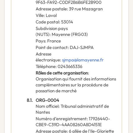
9F63-FA92-C0DF2B6B6FE2B900
Adresse postale
:
39 rue Mazagran
Ville
:
Laval
Code postal
:
53014
Subdivision pays
(NUTS)
:
Mayenne
(
FRG03
)
Pays
:
France
Point de contact
:
DAJ-SJMPA
Adresse
électronique
:
sjmpa@lamayenne.fr
Téléphone
:
0243665336
Rôles de cette organisation
:
Organisation qui fournit des informations
complémentaires sur la procédure de
passation de marché
8.1.
ORG-0004
Nom officiel
:
Tribunal administratif de
Nantes
Numéro d’enregistrement
:
17926440-
CBE9-C39D-4AA08260A8D4151E
Adresse postale
:
6 allée de l'Ile-Gloriette