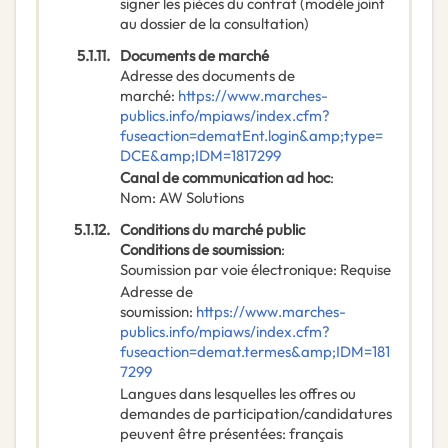
signer les pièces du contrat (modèle joint
au dossier de la consultation)
5.1.11.
Documents de marché
Adresse des documents de
marché
:
https://www.marches-
publics.info/mpiaws/index.cfm?
fuseaction=dematEnt.login&amp;type=
DCE&amp;IDM=1817299
Canal de communication ad hoc
:
Nom
:
AW Solutions
5.1.12.
Conditions du marché public
Conditions de soumission
:
Soumission par voie électronique
:
Requise
Adresse de
soumission
:
https://www.marches-
publics.info/mpiaws/index.cfm?
fuseaction=demat.termes&amp;IDM=181
7299
Langues dans lesquelles les offres ou
demandes de participation/candidatures
peuvent être présentées
:
français