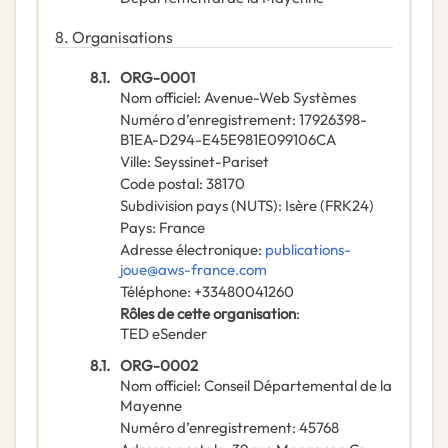
8.
Organisations
8.1.
ORG-0001
Nom officiel
:
Avenue-Web Systèmes
Numéro d’enregistrement
:
17926398-
B1EA-D294-E45E981E099106CA
Ville
:
Seyssinet-Pariset
Code postal
:
38170
Subdivision pays (NUTS)
:
Isère
(
FRK24
)
Pays
:
France
Adresse électronique
:
publications-
joue@aws-france.com
Téléphone
:
+33480041260
Rôles de cette organisation
:
TED eSender
8.1.
ORG-0002
Nom officiel
:
Conseil Départemental de la
Mayenne
Numéro d’enregistrement
:
45768