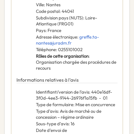
Ville
:
Nantes
Code postal
:
44041
Subdivision pays (NUTS)
:
Loire-
Atlantique
(
FRG01
)
Pays
:
France
Adresse électronique
:
greffe.ta-
nantes@juradm.fr
Téléphone
:
0255101002
Rôles de cette organisation
:
Organisation chargée des procédures de
recours
Informations relatives à l’avis
Identifiant/version de l’avis
:
440e16df-
3f0d-4ee3-9144-26976f1a15fb
-
01
Type de formulaire
:
Mise en concurrence
Type d’avis
:
Avis de marché ou de
concession – régime ordinaire
Sous-type d’avis
:
16
Date d’envoi de