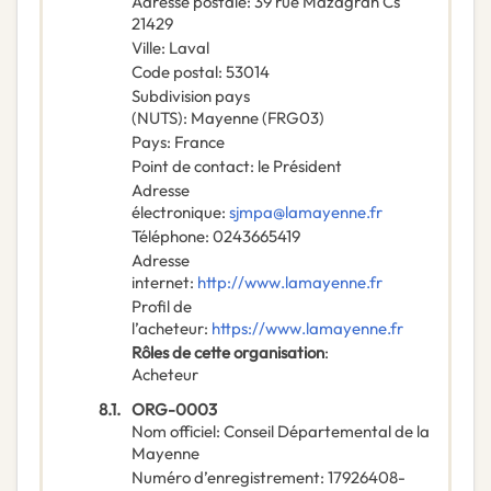
Adresse postale
:
39 rue Mazagran Cs
21429
Ville
:
Laval
Code postal
:
53014
Subdivision pays
(NUTS)
:
Mayenne
(
FRG03
)
Pays
:
France
Point de contact
:
le Président
Adresse
électronique
:
sjmpa@lamayenne.fr
Téléphone
:
0243665419
Adresse
internet
:
http://www.lamayenne.fr
Profil de
l’acheteur
:
https://www.lamayenne.fr
Rôles de cette organisation
:
Acheteur
8.1.
ORG-0003
Nom officiel
:
Conseil Départemental de la
Mayenne
Numéro d’enregistrement
:
17926408-