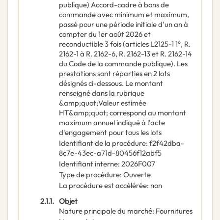
publique) Accord-cadre à bons de
commande avec minimum et maximum,
passé pour une période initiale d'un an à
compter du 1er août 2026 et
reconductible 3 fois (articles L2125-1 1°, R.
2162-1 à R. 2162-6, R. 2162-13 et R. 2162-14
du Code de la commande publique). Les
prestations sont réparties en 2 lots
désignés ci-dessous. Le montant
renseigné dans la rubrique
&amp;quot;Valeur estimée
HT&amp;quot; correspond au montant
maximum annuel indiqué à l'acte
d'engagement pour tous les lots
Identifiant de la procédure
:
f2f42dba-
8c7e-43ec-a71d-80456f12abf5
Identifiant interne
:
2026F007
Type de procédure
:
Ouverte
La procédure est accélérée
:
non
2.1.1.
Objet
Nature principale du marché
:
Fournitures