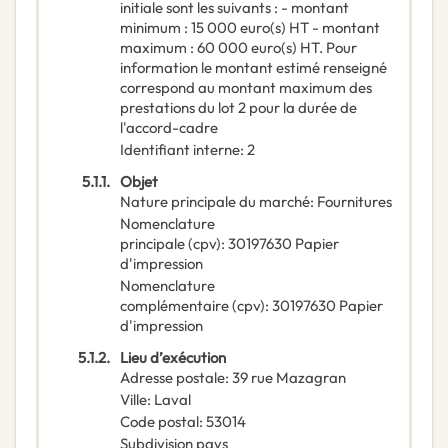
initiale sont les suivants : - montant
minimum : 15 000 euro(s) HT - montant
maximum : 60 000 euro(s) HT. Pour
information le montant estimé renseigné
correspond au montant maximum des
prestations du lot 2 pour la durée de
l'accord-cadre
Identifiant interne
:
2
5.1.1.
Objet
Nature principale du marché
:
Fournitures
Nomenclature
principale
(
cpv
):
30197630
Papier
d'impression
Nomenclature
complémentaire
(
cpv
):
30197630
Papier
d'impression
5.1.2.
Lieu d’exécution
Adresse postale
:
39 rue Mazagran
Ville
:
Laval
Code postal
:
53014
Subdivision pays