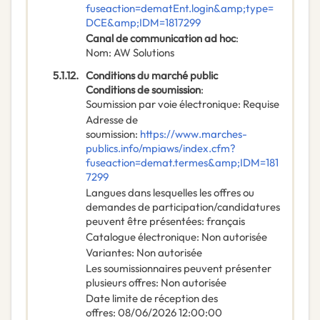
fuseaction=dematEnt.login&amp;type=
DCE&amp;IDM=1817299
Canal de communication ad hoc
:
Nom
:
AW Solutions
5.1.12.
Conditions du marché public
Conditions de soumission
:
Soumission par voie électronique
:
Requise
Adresse de
soumission
:
https://www.marches-
publics.info/mpiaws/index.cfm?
fuseaction=demat.termes&amp;IDM=181
7299
Langues dans lesquelles les offres ou
demandes de participation/candidatures
peuvent être présentées
:
français
Catalogue électronique
:
Non autorisée
Variantes
:
Non autorisée
Les soumissionnaires peuvent présenter
plusieurs offres
:
Non autorisée
Date limite de réception des
offres
:
08/06/2026
12:00:00