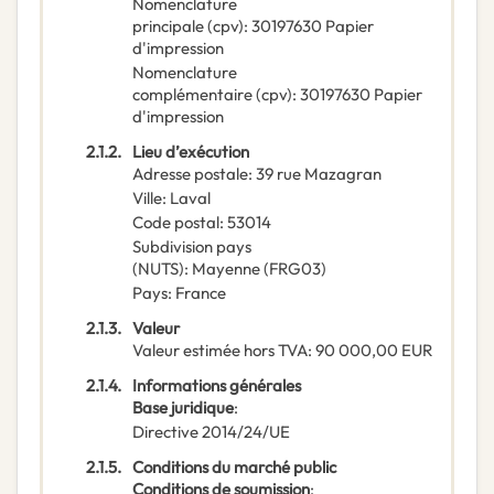
Nomenclature
principale
(
cpv
):
30197630
Papier
d'impression
Nomenclature
complémentaire
(
cpv
):
30197630
Papier
d'impression
2.1.2.
Lieu d’exécution
Adresse postale
:
39 rue Mazagran
Ville
:
Laval
Code postal
:
53014
Subdivision pays
(NUTS)
:
Mayenne
(
FRG03
)
Pays
:
France
2.1.3.
Valeur
Valeur estimée hors TVA
:
90 000,00
EUR
2.1.4.
Informations générales
Base juridique
:
Directive 2014/24/UE
2.1.5.
Conditions du marché public
Conditions de soumission
: