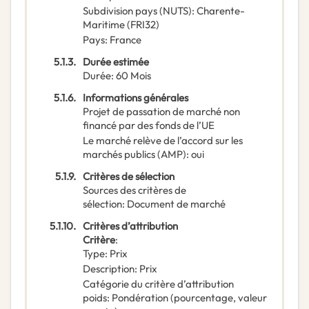
Subdivision pays (NUTS)
:
Charente-
Maritime
(
FRI32
)
Pays
:
France
5.1.3.
Durée estimée
Durée
:
60
Mois
5.1.6.
Informations générales
Projet de passation de marché non
financé par des fonds de l’UE
Le marché relève de l’accord sur les
marchés publics (AMP)
:
oui
5.1.9.
Critères de sélection
Sources des critères de
sélection
:
Document de marché
5.1.10.
Critères d’attribution
Critère
:
Type
:
Prix
Description
:
Prix
Catégorie du critère d’attribution
poids
:
Pondération (pourcentage, valeur