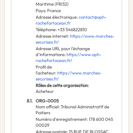
Maritime
(
FRI32
)
Pays
:
France
Adresse électronique
:
contact@oph-
rochefortocean.fr
Téléphone
:
+33 546822810
Adresse internet
:
https://www.marches-
securises.fr/
Adresse URL pour l'échange
d'informations
:
https://www.oph-
rochefortocean.fr/
Profil de
l’acheteur
:
https://www.marches-
securises.fr/
Rôles de cette organisation
:
Acheteur
8.1.
ORG-0005
Nom officiel
:
Tribunal Administratif de
Poitiers
Numéro d’enregistrement
:
178 600 045
00029
Adresse postale
:
15 RUE DE BLOSSAC